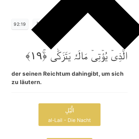
92:19
الَّذِیۡ یُؤۡتِیۡ مَالَہٗ یَتَزَکّٰی ﴿ۚ۱۹﴾
der seinen Reichtum dahingibt, um sich
zu läutern.
الَّیْلِ
al-Lail - Die Nacht