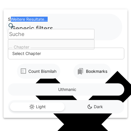
Skip
to
content
Search
Weitere Resultate...
Generic filters
Chapter
Select Chapter
Count Bismilah
Bookmarks
Uthmanic
Light
Dark