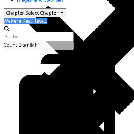
Fragen & Antworten
Chapter
Select Chapter
Search
Weitere Resultate...
Generic filters
Count Bismilah