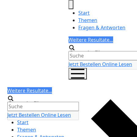
Skip
to
Start
content
Themen
Fragen & Antworten
Search
Weitere Resultate...
Generic filters
Jetzt Bestellen
Online Lesen
Search
Weitere Resultate...
Generic filters
Jetzt Bestellen
Online Lesen
Start
Themen