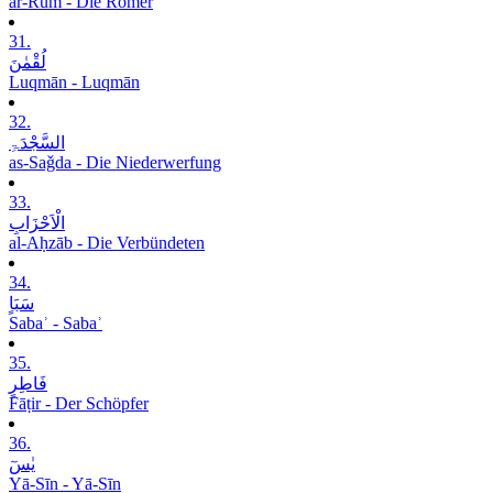
ar-Rūm - Die Römer
31.
لُقْمٰنَ
Luqmān - Luqmān
32.
السَّجْدَۃِ
as-Saǧda - Die Niederwerfung
33.
الْاَحْزَابِ
al-Aḥzāb - Die Verbündeten
34.
سَبَاٍ
Sabaʾ - Sabaʾ
35.
فَاطِرٍ
Fāṭir - Der Schöpfer
36.
یٰسٓ
Yā-Sīn - Yā-Sīn