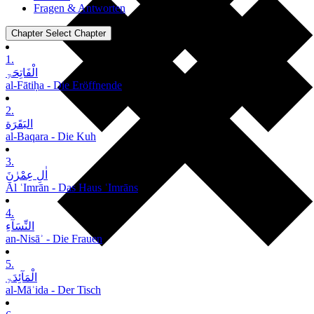
Fragen & Antworten
Chapter
Select Chapter
1.
الْفَاتِحَۃِ
al-Fātiḥa - Die Eröffnende
2.
البَقَرَة
al-Baqara - Die Kuh
3.
اٰلِ عِمْرٰنَ
Āl ʿImrān - Das Haus ʿImrāns
4.
النِّسَآءِ
an-Nisāʾ - Die Frauen
5.
الْمَآئِدَۃِ
al-Māʾida - Der Tisch