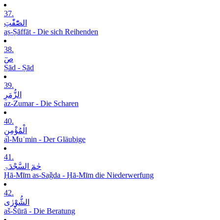
37.
الصّٰٓفّٰتِ
aṣ-Ṣāffāt - Die sich Reihenden
38.
صٓ
Ṣād - Ṣād
39.
الزُّمَرِ
az-Zumar - Die Scharen
40.
الْمُؤْمِنِ
al-Muʾmin - Der Gläubige
41.
حٰمٓ السَّجْدَۃِ
Ḥā-Mīm as-Saǧda - Ḥā-Mīm die Niederwerfung
42.
الشُّوْرٰی
aš-Šūrā - Die Beratung