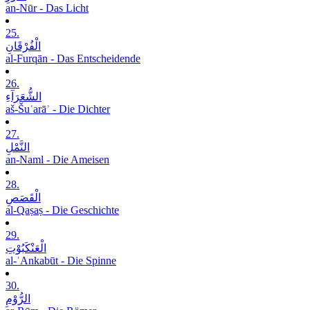
an-Nūr - Das Licht
25.
الْفُرْقَانِ
al-Furqān - Das Entscheidende
26.
الشُّعَرَآءِ
aš-Šuʿarāʾ - Die Dichter
27.
النَّمْلِ
an-Naml - Die Ameisen
28.
الْقَصَصِ
al-Qaṣaṣ - Die Geschichte
29.
الْعَنْکَبُوْتِ
al-ʿAnkabūt - Die Spinne
30.
الرُّوْمِ