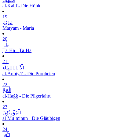
الْکَھْفِ
al-Kahf - Die Höhle
19.
مَرْیَمَ
Maryam - Maria
20.
طٰہٰ
Ṭā-Hā - Ṭā-Hā
21.
الْاَ نۡۢبِیَآءِ
al-Anbiyāʾ - Die Propheten
22.
الْحَجِّ
al-Ḥaǧǧ - Die Pilgerfahrt
23.
الْمُؤْمِنُوْنَ
al-Muʾminūn - Die Gläubigen
24.
النُّوْرِ