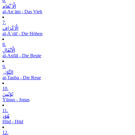
6.
الْاٴنْعَام
al-Anʿām - Das Vieh
7.
الْاَعْرَاف
al-Aʿrāf - Die Höhen
8.
الْاَنْفَالِ
al-Anfāl - Die Beute
9.
التَّوْبَۃِ
at-Tauba - Die Reue
10.
یُوْنُسَ
Yūnus - Jonas
11.
ھُوْدِ
Hūd - Hūd
12.