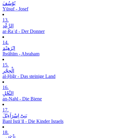
یُوْسُفَ
Yūsuf - Josef
13.
الرَّعْدِ
ar-Raʿd - Der Donner
14.
اِبْرٰھِیْمَ
Ibrāhīm - Abraham
15.
الْحِجْرِ
al-Ḥiǧr - Das steinige Land
16.
النَّحْلِ
an-Naḥl - Die Biene
17.
بَنِیْٓ اِسْرَآءِیْلَ
Banī Isrāʾīl - Die Kinder Israels
18.