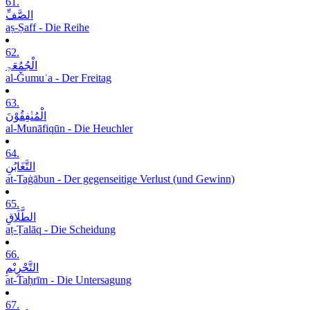
61.
الصَّفِّ
aṣ-Ṣaff - Die Reihe
62.
الْجُمُعَۃِ
al-Ǧumuʿa - Der Freitag
63.
الْمُنٰفِقُوْنَ
al-Munāfiqūn - Die Heuchler
64.
التَّغَابُنِ
at-Taġābun - Der gegenseitige Verlust (und Gewinn)
65.
الطَّلَاقِ
aṭ-Ṭalāq - Die Scheidung
66.
التَّحْرِیْمِ
at-Taḥrīm - Die Untersagung
67.