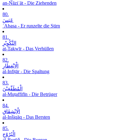
an-Nāziʿāt - Die Ziehenden
80.
عَبَسَ
ʿAbasa - Er runzelte die Stirn
81.
التَّکْوِیْرِ
at-Takwīr - Das Verhüllen
82.
الْاِنْفِطَارِ
al-Infiṭār - Die Spaltung
83.
الْمُطَفِّفِیْنَ
al-Muṭaffifīn - Die Betrüger
84.
الْاِنْشِقَاقِ
al-Inšiqāq - Das Bersten
85.
الْبُرُوْجِ
al-Burūǧ - Die Burgen