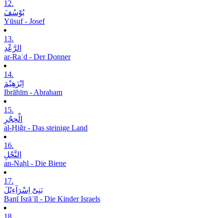
12.
یُوْسُفَ
Yūsuf - Josef
13.
الرَّعْدِ
ar-Raʿd - Der Donner
14.
اِبْرٰھِیْمَ
Ibrāhīm - Abraham
15.
الْحِجْرِ
al-Ḥiǧr - Das steinige Land
16.
النَّحْلِ
an-Naḥl - Die Biene
17.
بَنِیْٓ اِسْرَآءِیْلَ
Banī Isrāʾīl - Die Kinder Israels
18.