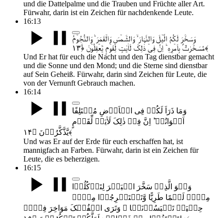
und die Dattelpalme und die Trauben und Früchte aller Art.
Fürwahr, darin ist ein Zeichen für nachdenkende Leute.
16:13
وَسَخَّرَ لَکُمُ الَّیۡلَ وَالنَّہَارَ ۙ وَالشَّمۡسَ وَالۡقَمَرَ ؕ وَالنُّجُوۡمُ
مُسَخَّرٰتٌۢ بِاَمۡرِہٖ ؕ اِنَّ فِیۡ ذٰلِکَ لَاٰیٰتٍ لِّقَوۡمٍ یَّعۡقِلُوۡنَ ﴿ۙ۱۳﴾
Und Er hat für euch die Nacht und den Tag dienstbar gemacht
und die Sonne und den Mond; und die Sterne sind dienstbar
auf Sein Geheiß. Fürwahr, darin sind Zeichen für Leute, die
von der Vernunft Gebrauch machen.
16:14
وَمَا ذَرَاَ لَکُمۡ فِی الۡاَرۡضِ مُخۡتَلِفًا
اَلۡوَانُہٗ ؕ اِنَّ فِیۡ ذٰلِکَ لَاٰیَۃً لِّقَوۡمٍ
یَّذَّکَّرُوۡنَ ﴿۱۴﴾
Und was Er auf der Erde für euch erschaffen hat, ist
mannigfach an Farben. Fürwahr, darin ist ein Zeichen für
Leute, die es beherzigen.
16:15
وَہُوَ الَّذِیۡ سَخَّرَ الۡبَحۡرَ لِتَاۡکُلُوۡا
مِنۡہُ لَحۡمًا طَرِیًّا وَّتَسۡتَخۡرِجُوۡا مِنۡہُ
حِلۡیَۃً تَلۡبَسُوۡنَہَا ۚ وَتَرَی الۡفُلۡکَ مَوَاخِرَ فِیۡہِ