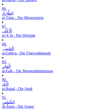
86.
الطَّارِقِ
aṭ-Ṭāriq - Der Morgenstern
87.
الْاَعْلٰی
al-Aʿlā - Der Höchste
88.
الْغَاشِیَۃِ
al-Ġāšiya - Die Überwältigende
89.
الْفَجْرِ
al-Faǧr - Die Morgendämmerung
90.
الْبَلَدِ
al-Balad - Die Stadt
91.
الشَّمْسِ
aš-Šams - Die Sonne