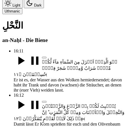
Light
Dark
Uthmanic
النَّحْلِ
an-Naḥl - Die Biene
16:11
ہُوَ الَّذِیۡۤ اَنۡزَلَ مِنَ السَّمَآءِ مَآءً لَّکُمۡ
مِّنۡہُ شَرَابٌ وَّمِنۡہُ شَجَرٌ فِیۡہِ
تُسِیۡمُوۡنَ ﴿۱۱﴾
Er ist es, der Wasser aus den Wolken herniedersendet; davon
habt ihr Trank und davon (wachsen) die Sträucher, an denen
ihr (euer Vieh) weiden lasst.
16:12
یُنۡۢبِتُ لَکُمۡ بِہِ الزَّرۡعَ وَالزَّیۡتُوۡنَ
وَالنَّخِیۡلَ وَالۡاَعۡنَابَ وَمِنۡ کُلِّ الثَّمَرٰتِ ؕ اِنَّ
فِیۡ ذٰلِکَ لَاٰیَۃً لِّقَوۡمٍ یَّتَفَکَّرُوۡنَ ﴿۱۲﴾
Damit lässt Er Korn sprießen für euch und den Olivenbaum