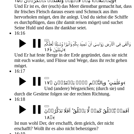
وَلِتَبۡتَغُوۡا مِنۡ فَضۡلِہٖ وَلَعَلَّکُمۡ تَشۡکُرُوۡنَ ﴿۱۵﴾
Und Er ist es, der (euch) das Meer dienstbar gemacht hat, dass
ihr frisches Fleisch daraus essen und Schmuck aus ihm
hervorholen möget, den ihr anlegt. Und du siehst die Schiffe
es durchpflügen, dass (ihr damit reisen möget) und suchet
Seine Huld und dass ihr dankbar seiet.
16:16
وَاَلۡقٰی فِی الۡاَرۡضِ رَوَاسِیَ اَنۡ تَمِیۡدَ بِکُمۡ وَاَنۡہٰرًا وَّسُبُلًا لَّعَلَّکُمۡ
تَہۡتَدُوۡنَ ﴿ۙ۱۶﴾
Und Er hat feste Berge in der Erde gegründet, dass sie nicht
mit euch wanke, und Flüsse und Wege, dass ihr recht gehen
möget.
16:17
وَعَلٰمٰتٍ ؕ وَبِالنَّجۡمِ ہُمۡ یَہۡتَدُوۡنَ ﴿۱۷﴾
Und (andere) Wegzeichen; (durch sie) und
durch die Gestirne folgen sie der rechten Richtung.
16:18
اَفَمَنۡ یَّخۡلُقُ کَمَنۡ لَّا یَخۡلُقُ ؕ اَفَلَا تَذَکَّرُوۡنَ
﴿۱۸﴾
Ist nun wohl Der, der erschafft, dem gleich, der nicht
erschafft? Wollt ihr es also nicht beherzigen?
16:19