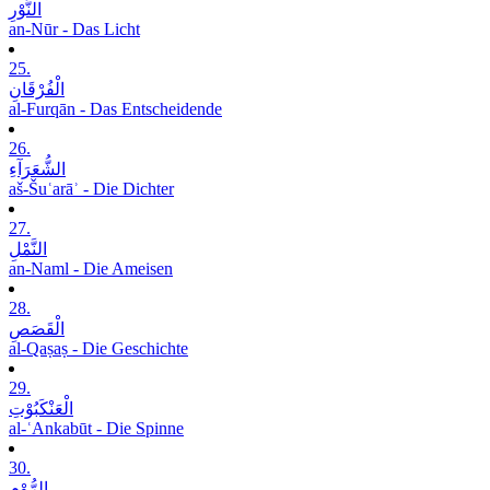
النُّوْرِ
an-Nūr - Das Licht
25.
الْفُرْقَانِ
al-Furqān - Das Entscheidende
26.
الشُّعَرَآءِ
aš-Šuʿarāʾ - Die Dichter
27.
النَّمْلِ
an-Naml - Die Ameisen
28.
الْقَصَصِ
al-Qaṣaṣ - Die Geschichte
29.
الْعَنْکَبُوْتِ
al-ʿAnkabūt - Die Spinne
30.
الرُّوْمِ