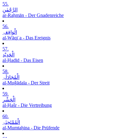
55.
الرَّحْمٰنِ
ar-Raḥmān - Der Gnadenreiche
56.
الْوَاقِعَۃِ
al-Wāqiʿa - Das Ereignis
57.
الْحَدِیْدِ
al-Ḥadīd - Das Eisen
58.
الْمُجَادَلَۃِ
al-Muǧādala - Der Streit
59.
الْحَشْرِ
al-Ḥašr - Die Vertreibung
60.
الْمُمْتَحِنَۃِ
al-Mumtaḥina - Die Prüfende