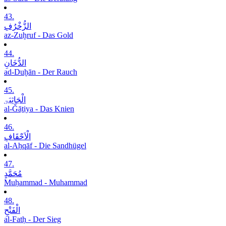
43.
الزُّخْرُفِ
az-Zuḫruf - Das Gold
44.
الدُّخَانِ
ad-Duḫān - Der Rauch
45.
الْجَاثِیَۃِ
al-Ǧāṯiya - Das Knien
46.
الْاَحْقَافِ
al-Aḥqāf - Die Sandhügel
47.
مُحَمَّدٍ
Muḥammad - Muhammad
48.
الْفَتْحِ
al-Fatḥ - Der Sieg