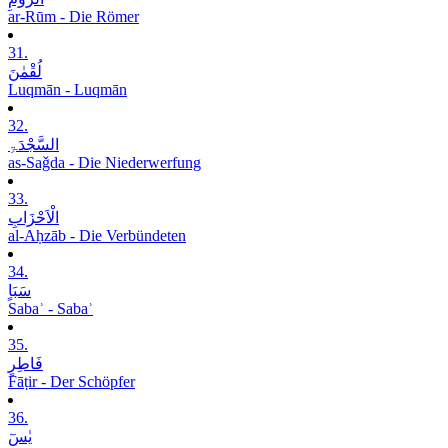
ar-Rūm - Die Römer
31.
لُقْمٰنَ
Luqmān - Luqmān
32.
السَّجْدَۃِ
as-Saǧda - Die Niederwerfung
33.
الْاَحْزَابِ
al-Aḥzāb - Die Verbündeten
34.
سَبَاٍ
Sabaʾ - Sabaʾ
35.
فَاطِرٍ
Fāṭir - Der Schöpfer
36.
یٰسٓ