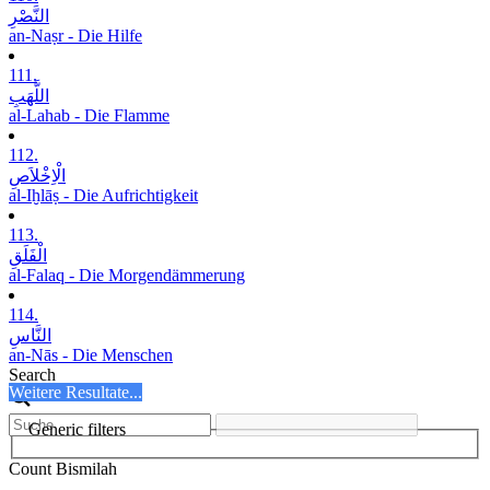
النَّصْرِ
an-Naṣr - Die Hilfe
111.
اللَّھَبِ
al-Lahab - Die Flamme
112.
الْاِخْلاَصِ
al-Iḫlāṣ - Die Aufrichtigkeit
113.
الْفَلَقِ
al-Falaq - Die Morgendämmerung
114.
النَّاسِ
an-Nās - Die Menschen
Search
Weitere Resultate...
Generic filters
Count Bismilah