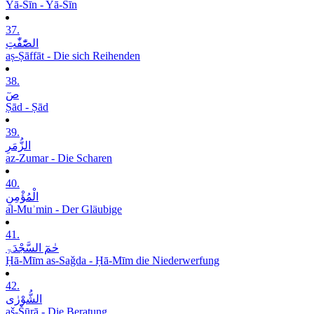
Yā-Sīn - Yā-Sīn
37.
الصّٰٓفّٰتِ
aṣ-Ṣāffāt - Die sich Reihenden
38.
صٓ
Ṣād - Ṣād
39.
الزُّمَرِ
az-Zumar - Die Scharen
40.
الْمُؤْمِنِ
al-Muʾmin - Der Gläubige
41.
حٰمٓ السَّجْدَۃِ
Ḥā-Mīm as-Saǧda - Ḥā-Mīm die Niederwerfung
42.
الشُّوْرٰی
aš-Šūrā - Die Beratung