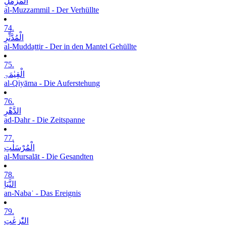
الْمُزَّمِّلِ
al-Muzzammil - Der Verhüllte
74.
الْمُدَّثِّرِ
al-Muddaṯṯir - Der in den Mantel Gehüllte
75.
الْقِیٰمَۃِ
al-Qiyāma - Die Auferstehung
76.
الدَّھْرِ
ad-Dahr - Die Zeitspanne
77.
الْمُرْسَلٰتِ
al-Mursalāt - Die Gesandten
78.
النَّبَاِ
an-Nabaʾ - Das Ereignis
79.
النّٰزِعٰتِ