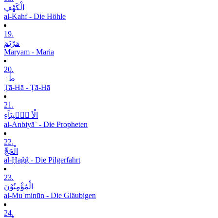
الْکَھْفِ
al-Kahf - Die Höhle
19.
مَرْیَمَ
Maryam - Maria
20.
طٰہٰ
Ṭā-Hā - Ṭā-Hā
21.
الْاَ نۡۢبِیَآءِ
al-Anbiyāʾ - Die Propheten
22.
الْحَجِّ
al-Ḥaǧǧ - Die Pilgerfahrt
23.
الْمُؤْمِنُوْنَ
al-Muʾminūn - Die Gläubigen
24.