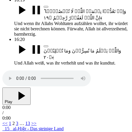
وَاِنۡ تَعُدُّوۡا نِعۡمَۃَ اللّٰہِ لَا تُحۡصُوۡہَا ؕ
اِنَّ اللّٰہَ لَغَفُوۡرٌ رَّحِیۡمٌ ﴿۱۹﴾
Und wenn ihr Allahs Wohltaten aufzählen wolltet, ihr würdet
sie nicht berechnen können. Fürwahr, Allah ist allverzeihend,
barmherzig.
16:20
وَاللّٰہُ یَعۡلَمُ مَا تُسِرُّوۡنَ وَمَا تُعۡلِنُوۡنَ
﴿۲۰﴾
Und Allah weiß, was ihr verhehlt und was ihr kundtut.
Play
0:00
/
0:00
Seitennummerierung
<<
1
2
3
…
13
>>
15
al-Ḥiǧr - Das steinige Land