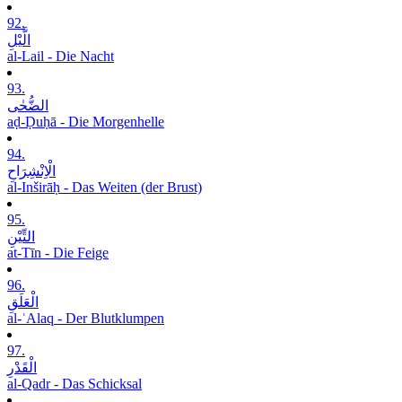
92.
الَّیْلِ
al-Lail - Die Nacht
93.
الضُّحٰی
aḍ-Ḍuḥā - Die Morgenhelle
94.
الْاِنْشِرَاحِ
al-Inširāḥ - Das Weiten (der Brust)
95.
التِّیْنِ
at-Tīn - Die Feige
96.
الْعَلَقِ
al-ʿAlaq - Der Blutklumpen
97.
الْقَدْرِ
al-Qadr - Das Schicksal