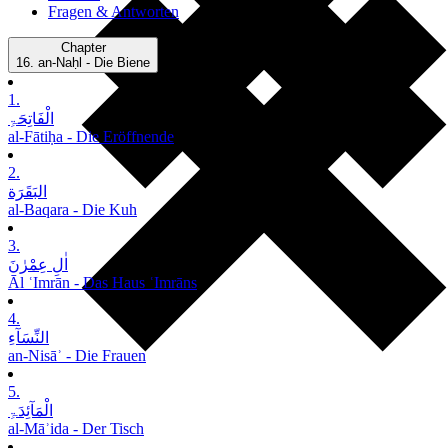
Fragen & Antworten
Chapter
16.
an-Naḥl - Die Biene
1.
الْفَاتِحَۃِ
al-Fātiḥa - Die Eröffnende
2.
البَقَرَة
al-Baqara - Die Kuh
3.
اٰلِ عِمْرٰنَ
Āl ʿImrān - Das Haus ʿImrāns
4.
النِّسَآءِ
an-Nisāʾ - Die Frauen
5.
الْمَآئِدَۃِ
al-Māʾida - Der Tisch