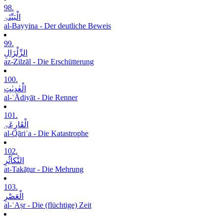
98.
الْبَیِّنَۃِ
al-Bayyina - Der deutliche Beweis
99.
الزِّلْزَالِ
az-Zilzāl - Die Erschütterung
100.
الْعٰدِیٰتِ
al-ʿĀdiyāt - Die Renner
101.
الْقَارِعَۃِ
al-Qāriʿa - Die Katastrophe
102.
التَّکاَثُرِ
at-Takāṯur - Die Mehrung
103.
الْعَصْرِ
al-ʿAṣr - Die (flüchtige) Zeit