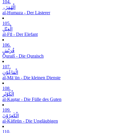
104.
الْھُمَزَۃِ
al-Humaza - Der Lästerer
105.
الْفِیْلِ
al-Fīl - Der Elefant
106.
قُرَیْشٍ
Quraiš - Die Quraisch
107.
الْمَاعُوْنِ
al-Māʿūn - Die kleinen Dienste
108.
الْکَوْثَرِ
al-Kauṯar - Die Fülle des Guten
109.
الْکٰفِرُوْنَ
al-Kāfirūn - Die Ungläubigen
110.