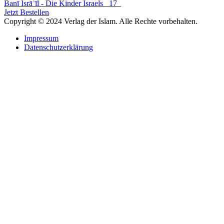
der
Banī Isrāʾīl - Die Kinder Israels
17
Beiträge
Jetzt Bestellen
Copyright © 2024 Verlag der Islam. Alle Rechte vorbehalten.
Impressum
Datenschutzerklärung