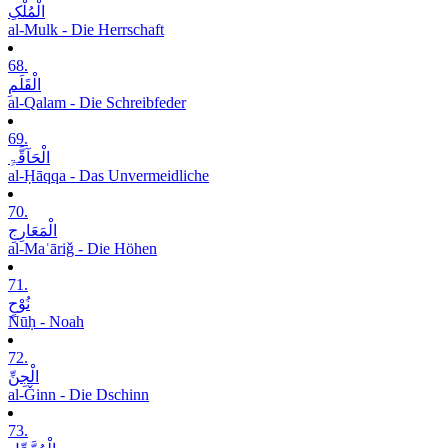
الْمُلْکِ
al-Mulk - Die Herrschaft
68.
الْقَلَمِ
al-Qalam - Die Schreibfeder
69.
الْحَآقَّۃِ
al-Ḥāqqa - Das Unvermeidliche
70.
الْمَعَارِجِ
al-Maʿāriǧ - Die Höhen
71.
نُوْحٍ
Nūḥ - Noah
72.
الْجِنِّ
al-Ǧinn - Die Dschinn
73.