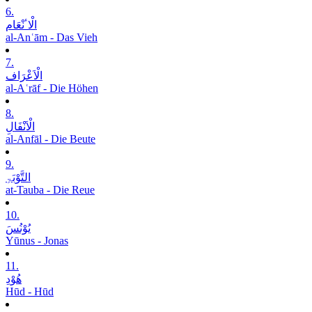
6.
الْاٴنْعَام
al-Anʿām - Das Vieh
7.
الْاَعْرَاف
al-Aʿrāf - Die Höhen
8.
الْاَنْفَالِ
al-Anfāl - Die Beute
9.
التَّوْبَۃِ
at-Tauba - Die Reue
10.
یُوْنُسَ
Yūnus - Jonas
11.
ھُوْدِ
Hūd - Hūd