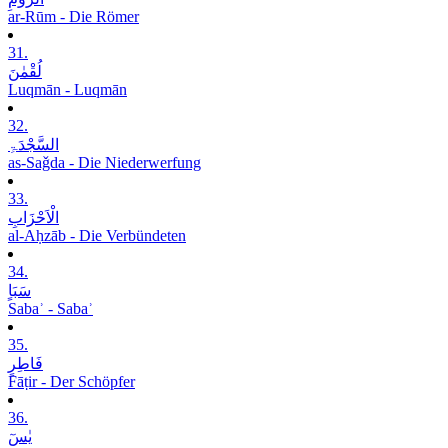
ar-Rūm - Die Römer
31.
لُقْمٰنَ
Luqmān - Luqmān
32.
السَّجْدَۃِ
as-Saǧda - Die Niederwerfung
33.
الْاَحْزَابِ
al-Aḥzāb - Die Verbündeten
34.
سَبَاٍ
Sabaʾ - Sabaʾ
35.
فَاطِرٍ
Fāṭir - Der Schöpfer
36.
یٰسٓ