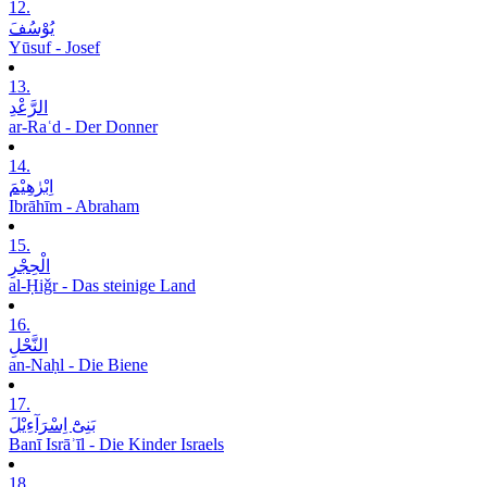
12.
یُوْسُفَ
Yūsuf - Josef
13.
الرَّعْدِ
ar-Raʿd - Der Donner
14.
اِبْرٰھِیْمَ
Ibrāhīm - Abraham
15.
الْحِجْرِ
al-Ḥiǧr - Das steinige Land
16.
النَّحْلِ
an-Naḥl - Die Biene
17.
بَنِیْٓ اِسْرَآءِیْلَ
Banī Isrāʾīl - Die Kinder Israels
18.