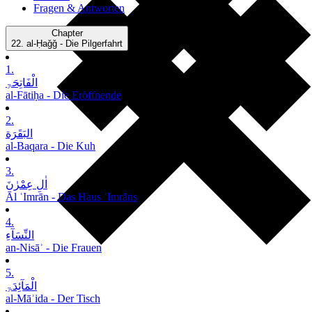
Fragen & Antworten
Chapter
22.
al-Ḥaǧǧ - Die Pilgerfahrt
1.
الْفَاتِحَۃِ
al-Fātiḥa - Die Eröffnende
2.
البَقَرَة
al-Baqara - Die Kuh
3.
اٰلِ عِمْرٰنَ
Āl ʿImrān - Das Haus ʿImrāns
4.
النِّسَآءِ
an-Nisāʾ - Die Frauen
5.
الْمَآئِدَۃِ
al-Māʾida - Der Tisch