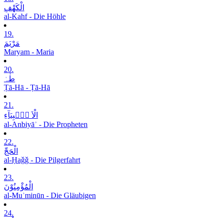
الْکَھْفِ
al-Kahf - Die Höhle
19.
مَرْیَمَ
Maryam - Maria
20.
طٰہٰ
Ṭā-Hā - Ṭā-Hā
21.
الْاَ نۡۢبِیَآءِ
al-Anbiyāʾ - Die Propheten
22.
الْحَجِّ
al-Ḥaǧǧ - Die Pilgerfahrt
23.
الْمُؤْمِنُوْنَ
al-Muʾminūn - Die Gläubigen
24.