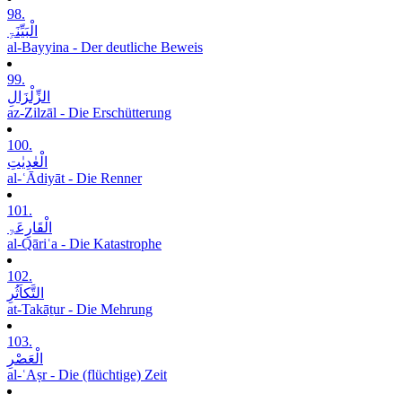
98.
الْبَیِّنَۃِ
al-Bayyina - Der deutliche Beweis
99.
الزِّلْزَالِ
az-Zilzāl - Die Erschütterung
100.
الْعٰدِیٰتِ
al-ʿĀdiyāt - Die Renner
101.
الْقَارِعَۃِ
al-Qāriʿa - Die Katastrophe
102.
التَّکاَثُرِ
at-Takāṯur - Die Mehrung
103.
الْعَصْرِ
al-ʿAṣr - Die (flüchtige) Zeit