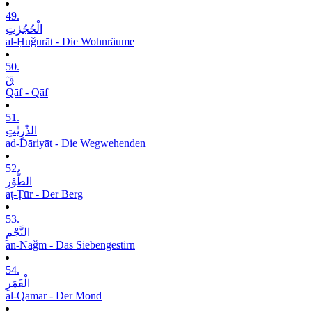
49.
الْحُجُرٰتِ
al-Ḥuǧurāt - Die Wohnräume
50.
قٓ
Qāf - Qāf
51.
الذّٰرِیٰتِ
aḏ-Ḏāriyāt - Die Wegwehenden
52.
الطُّوْرِ
aṭ-Ṭūr - Der Berg
53.
النَّجْمِ
an-Naǧm - Das Siebengestirn
54.
الْقَمَرِ
al-Qamar - Der Mond