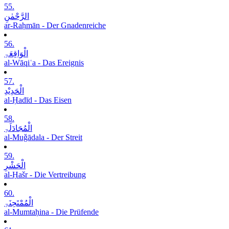
55.
الرَّحْمٰنِ
ar-Raḥmān - Der Gnadenreiche
56.
الْوَاقِعَۃِ
al-Wāqiʿa - Das Ereignis
57.
الْحَدِیْدِ
al-Ḥadīd - Das Eisen
58.
الْمُجَادَلَۃِ
al-Muǧādala - Der Streit
59.
الْحَشْرِ
al-Ḥašr - Die Vertreibung
60.
الْمُمْتَحِنَۃِ
al-Mumtaḥina - Die Prüfende