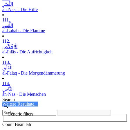
النَّصْرِ
an-Naṣr - Die Hilfe
111.
اللَّھَبِ
al-Lahab - Die Flamme
112.
الْاِخْلاَصِ
al-Iḫlāṣ - Die Aufrichtigkeit
113.
الْفَلَقِ
al-Falaq - Die Morgendämmerung
114.
النَّاسِ
an-Nās - Die Menschen
Search
Weitere Resultate...
Generic filters
Count Bismilah