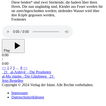
Diese beiden* sind zwei Streitende, die hadern über ihren
Herrn. Die nun ungläubig sind, Kleider aus Feuer werden für
sie zurechtgeschnitten werden; siedendes Wasser wird über
ihre Köpfe gegossen werden,
Footnotes
Play
0:00
/
0:00
Seitennummerierung
<<
1
2
3
…
8
>>
21
al-Anbiyāʾ - Die Propheten
der
al-Muʾminūn - Die Gläubigen
23
Beiträge
Jetzt Bestellen
Copyright © 2024 Verlag der Islam. Alle Rechte vorbehalten.
Impressum
Datenschutzerklärung