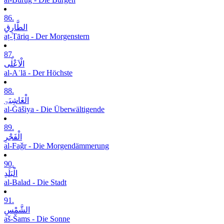
86.
الطَّارِقِ
aṭ-Ṭāriq - Der Morgenstern
87.
الْاَعْلٰی
al-Aʿlā - Der Höchste
88.
الْغَاشِیَۃِ
al-Ġāšiya - Die Überwältigende
89.
الْفَجْرِ
al-Faǧr - Die Morgendämmerung
90.
الْبَلَدِ
al-Balad - Die Stadt
91.
الشَّمْسِ
aš-Šams - Die Sonne