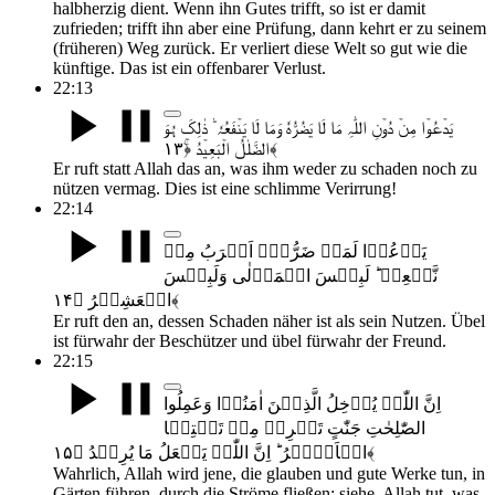
halbherzig dient. Wenn ihn Gutes trifft, so ist er damit
zufrieden; trifft ihn aber eine Prüfung, dann kehrt er zu seinem
(früheren) Weg zurück. Er verliert diese Welt so gut wie die
künftige. Das ist ein offenbarer Verlust.
22:13
یَدۡعُوۡا مِنۡ دُوۡنِ اللّٰہِ مَا لَا یَضُرُّہٗ وَمَا لَا یَنۡفَعُہٗ ؕ ذٰلِکَ ہُوَ
الضَّلٰلُ الۡبَعِیۡدُ ﴿ۚ۱۳﴾
Er ruft statt Allah das an, was ihm weder zu schaden noch zu
nützen vermag. Dies ist eine schlimme Verirrung!
22:14
یَدۡعُوۡا لَمَنۡ ضَرُّہٗۤ اَقۡرَبُ مِنۡ
نَّفۡعِہٖ ؕ لَبِئۡسَ الۡمَوۡلٰی وَلَبِئۡسَ
الۡعَشِیۡرُ ﴿۱۴﴾
Er ruft den an, dessen Schaden näher ist als sein Nutzen. Übel
ist fürwahr der Beschützer und übel fürwahr der Freund.
22:15
اِنَّ اللّٰہَ یُدۡخِلُ الَّذِیۡنَ اٰمَنُوۡا وَعَمِلُوا
الصّٰلِحٰتِ جَنّٰتٍ تَجۡرِیۡ مِنۡ تَحۡتِہَا
الۡاَنۡہٰرُ ؕ اِنَّ اللّٰہَ یَفۡعَلُ مَا یُرِیۡدُ ﴿۱۵﴾
Wahrlich, Allah wird jene, die glauben und gute Werke tun, in
Gärten führen, durch die Ströme fließen; siehe, Allah tut, was