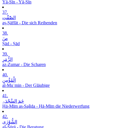
Yā-Sīn - Yā-Sīn
37.
الصّٰٓفّٰتِ
aṣ-Ṣāffāt - Die sich Reihenden
38.
صٓ
Ṣād - Ṣād
39.
الزُّمَرِ
az-Zumar - Die Scharen
40.
الْمُؤْمِنِ
al-Muʾmin - Der Gläubige
41.
حٰمٓ السَّجْدَۃِ
Ḥā-Mīm as-Saǧda - Ḥā-Mīm die Niederwerfung
42.
الشُّوْرٰی
aš-Šūrā - Die Beratung