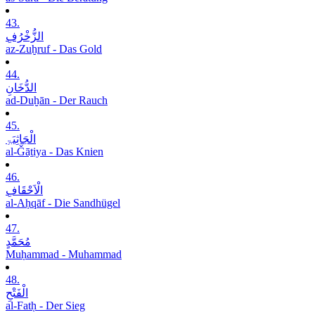
43.
الزُّخْرُفِ
az-Zuḫruf - Das Gold
44.
الدُّخَانِ
ad-Duḫān - Der Rauch
45.
الْجَاثِیَۃِ
al-Ǧāṯiya - Das Knien
46.
الْاَحْقَافِ
al-Aḥqāf - Die Sandhügel
47.
مُحَمَّدٍ
Muḥammad - Muhammad
48.
الْفَتْحِ
al-Fatḥ - Der Sieg