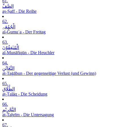
61.
الصَّفِّ
aṣ-Ṣaff - Die Reihe
62.
الْجُمُعَۃِ
al-Ǧumuʿa - Der Freitag
63.
الْمُنٰفِقُوْنَ
al-Munāfiqūn - Die Heuchler
64.
التَّغَابُنِ
at-Taġābun - Der gegenseitige Verlust (und Gewinn)
65.
الطَّلَاقِ
aṭ-Ṭalāq - Die Scheidung
66.
التَّحْرِیْمِ
at-Taḥrīm - Die Untersagung
67.