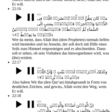
Er will.
22:16
مَنۡ کَانَ یَظُنُّ اَنۡ لَّنۡ یَّنۡصُرَہُ اللّٰہُ فِی
الدُّنۡیَا وَالۡاٰخِرَۃِ فَلۡیَمۡدُدۡ بِسَبَبٍ اِلَی
السَّمَآءِ ثُمَّ لۡیَقۡطَعۡ فَلۡیَنۡظُرۡ ہَلۡ یُذۡہِبَنَّ
کَیۡدُہٗ مَا یَغِیۡظُ ﴿۱۶﴾
Wer da meint, dass Allah ihm (dem Propheten) niemals helfen
wird hienieden und im Jenseits, der soll doch mit Hilfe eines
Seils zum Himmel emporsteigen und es abschneiden. Dann
soll er sehen, ob sein Vorhaben das hinwegnehmen wird, was
(ihn) erzürnt.
22:17
وَکَذٰلِکَ اَنۡزَلۡنٰہُ اٰیٰتٍۭ بَیِّنٰتٍ ۙ وَّاَنَّ اللّٰہَ
یَہۡدِیۡ مَنۡ یُّرِیۡدُ ﴿۱۷﴾
Also haben Wir ihn (den Qurʼan) hinabgesandt in Form von
deutlichen Zeichen, und gewiss, Allah weist den Weg, wem
Er will.
22:18
اِنَّ الَّذِیۡنَ اٰمَنُوۡا وَالَّذِیۡنَ ہَادُوۡا
وَالصّٰبِئِیۡنَ وَالنَّصٰرٰی وَالۡمَجُوۡسَ وَالَّذِیۡنَ