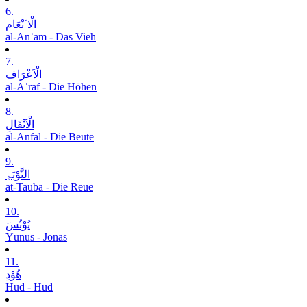
6.
الْاٴنْعَام
al-Anʿām - Das Vieh
7.
الْاَعْرَاف
al-Aʿrāf - Die Höhen
8.
الْاَنْفَالِ
al-Anfāl - Die Beute
9.
التَّوْبَۃِ
at-Tauba - Die Reue
10.
یُوْنُسَ
Yūnus - Jonas
11.
ھُوْدِ
Hūd - Hūd