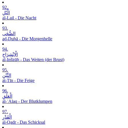
92.
الَّیْلِ
al-Lail - Die Nacht
93.
الضُّحٰی
aḍ-Ḍuḥā - Die Morgenhelle
94.
الْاِنْشِرَاحِ
al-Inširāḥ - Das Weiten (der Brust)
95.
التِّیْنِ
at-Tīn - Die Feige
96.
الْعَلَقِ
al-ʿAlaq - Der Blutklumpen
97.
الْقَدْرِ
al-Qadr - Das Schicksal