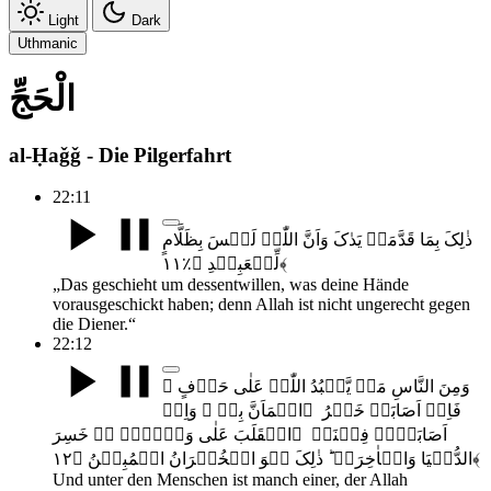
Light
Dark
Uthmanic
الْحَجِّ
al-Ḥaǧǧ - Die Pilgerfahrt
22:11
ذٰلِکَ بِمَا قَدَّمَتۡ یَدٰکَ وَاَنَّ اللّٰہَ لَیۡسَ بِظَلَّامٍ
لِّلۡعَبِیۡدِ ﴿٪۱۱﴾
„Das geschieht um dessentwillen, was deine Hände
vorausgeschickt haben; denn Allah ist nicht ungerecht gegen
die Diener.“
22:12
وَمِنَ النَّاسِ مَنۡ یَّعۡبُدُ اللّٰہَ عَلٰی حَرۡفٍ ۚ
فَاِنۡ اَصَابَہٗ خَیۡرُ ۣاطۡمَاَنَّ بِہٖ ۚ وَاِنۡ
اَصَابَتۡہُ فِتۡنَۃُ ۣانۡقَلَبَ عَلٰی وَجۡہِہٖ ۟ۚ خَسِرَ
الدُّنۡیَا وَالۡاٰخِرَۃَ ؕ ذٰلِکَ ہُوَ الۡخُسۡرَانُ الۡمُبِیۡنُ ﴿۱۲﴾
Und unter den Menschen ist manch einer, der Allah