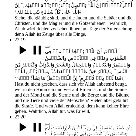
اَشۡرَکُوۡۤا ٭ۖ اِنَّ اللّٰہَ یَفۡصِلُ بَیۡنَہُمۡ یَوۡمَ الۡقِیٰمَۃِ ؕ اِنَّ
اللّٰہَ عَلٰی کُلِّ شَیۡءٍ شَہِیۡدٌ ﴿۱۸﴾
Siehe, die gläubig sind, und die Juden und die Sabäer und die
Christen, und die Magier und die Götzendiener – wahrlich,
Allah wird richten zwischen ihnen am Tage der Auferstehung,
denn Allah ist Zeuge über alle Dinge.
22:19
اَلَمۡ تَرَ اَنَّ اللّٰہَ یَسۡجُدُ لَہٗ مَنۡ فِی
السَّمٰوٰتِ وَمَنۡ فِی الۡاَرۡضِ وَالشَّمۡسُ
وَالۡقَمَرُ وَالنُّجُوۡمُ وَالۡجِبَالُ وَالشَّجَرُ وَالدَّوَآبُّ وَکَثِیۡرٌ مِّنَ
النَّاسِ ؕ وَکَثِیۡرٌ حَقَّ عَلَیۡہِ الۡعَذَابُ ؕ وَمَنۡ یُّہِنِ اللّٰہُ
فَمَا لَہٗ مِنۡ مُّکۡرِمٍ ؕ اِنَّ اللّٰہَ یَفۡعَلُ مَا یَشَآءُ ﴿ؕٛ۱۹﴾
Hast du nicht gesehen, dass sich vor Allah anbetend beugt,
wer in den Himmeln und wer auf Erden ist, und die Sonne
und der Mond und die Sterne und die Berge und die Bäume
und die Tiere und viele der Menschen? Vielen aber gebührt
die Strafe. Und wen Allah erniedrigt, dem kann keiner Ehre
geben. Wahrlich, Allah tut, was Er will.
22:20
ہٰذٰنِ خَصۡمٰنِ اخۡتَصَمُوۡا فِیۡ رَبِّہِمۡ ۫ فَالَّذِیۡنَ کَفَرُوۡا قُطِّعَتۡ لَہُمۡ
ثِیَابٌ مِّنۡ نَّارٍ ؕ یُصَبُّ مِنۡ فَوۡقِ رُءُوۡسِہِمُ الۡحَمِیۡمُ ﴿ۚ۲۰﴾