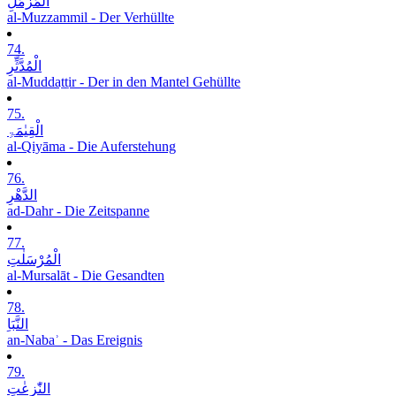
الْمُزَّمِّلِ
al-Muzzammil - Der Verhüllte
74.
الْمُدَّثِّرِ
al-Muddaṯṯir - Der in den Mantel Gehüllte
75.
الْقِیٰمَۃِ
al-Qiyāma - Die Auferstehung
76.
الدَّھْرِ
ad-Dahr - Die Zeitspanne
77.
الْمُرْسَلٰتِ
al-Mursalāt - Die Gesandten
78.
النَّبَاِ
an-Nabaʾ - Das Ereignis
79.
النّٰزِعٰتِ