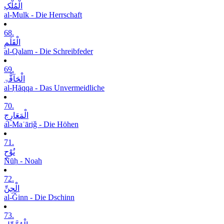
الْمُلْکِ
al-Mulk - Die Herrschaft
68.
الْقَلَمِ
al-Qalam - Die Schreibfeder
69.
الْحَآقَّۃِ
al-Ḥāqqa - Das Unvermeidliche
70.
الْمَعَارِجِ
al-Maʿāriǧ - Die Höhen
71.
نُوْحٍ
Nūḥ - Noah
72.
الْجِنِّ
al-Ǧinn - Die Dschinn
73.