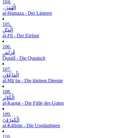
104.
الْھُمَزَۃِ
al-Humaza - Der Lästerer
105.
الْفِیْلِ
al-Fīl - Der Elefant
106.
قُرَیْشٍ
Quraiš - Die Quraisch
107.
الْمَاعُوْنِ
al-Māʿūn - Die kleinen Dienste
108.
الْکَوْثَرِ
al-Kauṯar - Die Fülle des Guten
109.
الْکٰفِرُوْنَ
al-Kāfirūn - Die Ungläubigen
110.