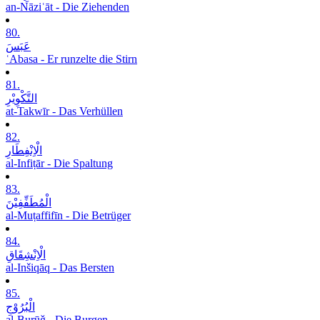
an-Nāziʿāt - Die Ziehenden
80.
عَبَسَ
ʿAbasa - Er runzelte die Stirn
81.
التَّکْوِیْرِ
at-Takwīr - Das Verhüllen
82.
الْاِنْفِطَارِ
al-Infiṭār - Die Spaltung
83.
الْمُطَفِّفِیْنَ
al-Muṭaffifīn - Die Betrüger
84.
الْاِنْشِقَاقِ
al-Inšiqāq - Das Bersten
85.
الْبُرُوْجِ
al-Burūǧ - Die Burgen