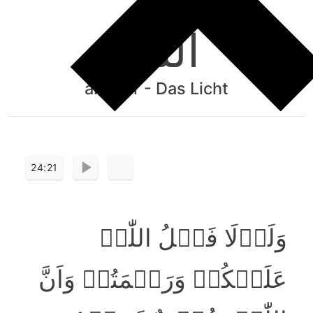
النُّوْرِ
an-Nūr - Das Licht
24:21
وَلَوۡلَا فَضۡلُ اللّٰہِ
عَلَیۡکُمۡ وَرَحۡمَتُہٗ وَاَنَّ