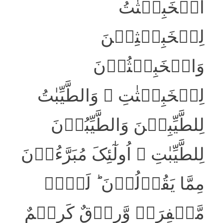
اَلۡخَبِیۡثٰتُ
لِلۡخَبِیۡثِیۡنَ
وَالۡخَبِیۡثُوۡنَ
لِلۡخَبِیۡثٰتِ ۚ وَالطَّیِّبٰتُ
لِلطَّیِّبِیۡنَ وَالطَّیِّبُوۡنَ
لِلطَّیِّبٰتِ ۚ اُولٰٓئِکَ مُبَرَّءُوۡنَ
مِمَّا یَقُوۡلُوۡنَ ؕ لَہُمۡ
مَّغۡفِرَۃٌ وَّرِزۡقٌ کَرِیۡمٌ