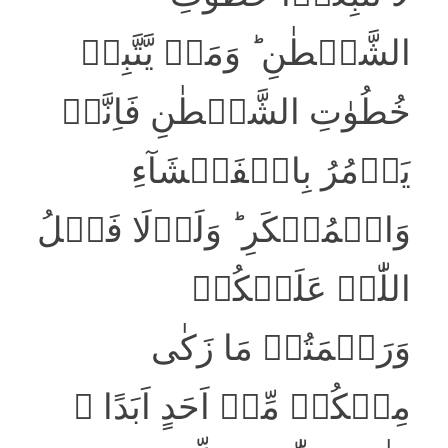
الشَّیۡطٰنِ ؕ وَمَنۡ یَّتَّبِعۡ
خُطُوٰتِ الشَّیۡطٰنِ فَاِنَّہٗ
یَاۡمُرُ بِالۡفَحۡشَآءِ
وَالۡمُنۡکَرِ ؕ وَلَوۡلَا فَضۡلُ
اللّٰہِ عَلَیۡکُمۡ
وَرَحۡمَتُہٗ مَا زَکٰی
مِنۡکُمۡ مِّنۡ اَحَدٍ اَبَدًا ۙ