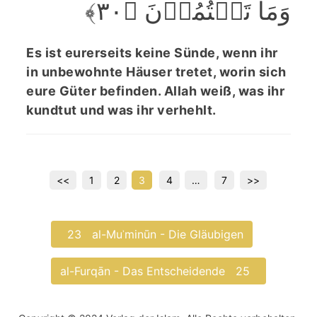
وَمَا تَکۡتُمُوۡنَ ﴿۳۰﴾
Es ist eurerseits keine Sünde, wenn ihr
in unbewohnte Häuser tretet, worin sich
eure Güter befinden. Allah weiß, was ihr
kundtut und was ihr verhehlt.
Seitennummerierung
<<
1
2
3
4
…
7
>>
der
Beiträge
23
al-Muʾminūn - Die Gläubigen
al-Furqān - Das Entscheidende
25