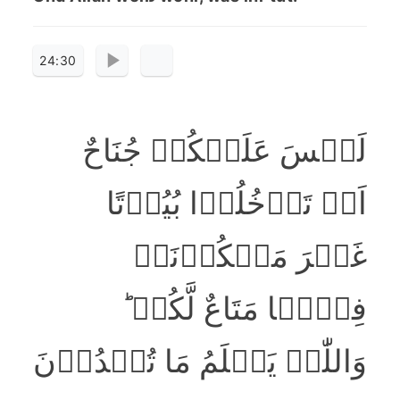
24:30
لَیۡسَ عَلَیۡکُمۡ جُنَاحٌ
اَنۡ تَدۡخُلُوۡا بُیُوۡتًا
غَیۡرَ مَسۡکُوۡنَۃٍ
فِیۡہَا مَتَاعٌ لَّکُمۡ ؕ
وَاللّٰہُ یَعۡلَمُ مَا تُبۡدُوۡنَ