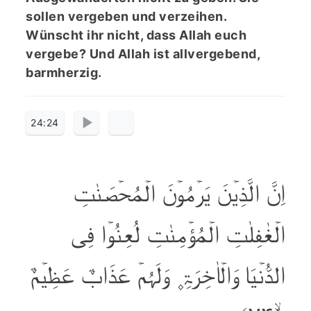
sollen vergeben und verzeihen.
Wünscht ihr nicht, dass Allah euch
vergebe? Und Allah ist allvergebend,
barmherzig.
24:24
اِنَّ الَّذِیۡنَ یَرۡمُوۡنَ الۡمُحۡصَنٰتِ
الۡغٰفِلٰتِ الۡمُؤۡمِنٰتِ لُعِنُوۡا فِی
الدُّنۡیَا وَالۡاٰخِرَۃِ ۪ وَلَہُمۡ عَذَابٌ عَظِیۡمٌ