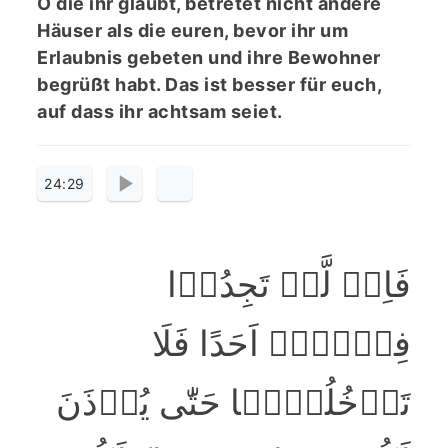
O die ihr glaubt, betretet nicht andere
Häuser als die euren, bevor ihr um
Erlaubnis gebeten und ihre Bewohner
begrüßt habt. Das ist besser für euch,
auf dass ihr achtsam seiet.
24:29
فَاِنۡ لَّمۡ تَجِدُوۡا
فِیۡہَاۤ اَحَدًا فَلَا
تَدۡخُلُوۡہَا حَتّٰی یُؤۡذَنَ