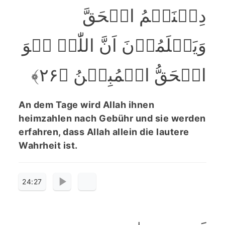
دِیۡنَہُمُ الۡحَقَّ
وَیَعۡلَمُوۡنَ اَنَّ اللّٰہَ ہُوَ
الۡحَقُّ الۡمُبِیۡنُ ﴿۲۶﴾
An dem Tage wird Allah ihnen
heimzahlen nach Gebühr und sie werden
erfahren, dass Allah allein die lautere
Wahrheit ist.
24:27