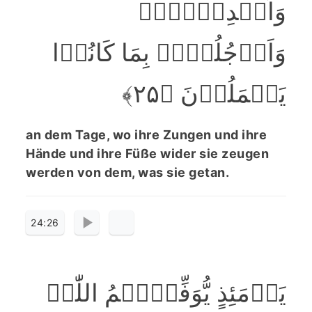
وَاَیۡدِیۡہِمۡ
وَاَرۡجُلُہُمۡ بِمَا کَانُوۡا
یَعۡمَلُوۡنَ ﴿۲۵﴾
an dem Tage, wo ihre Zungen und ihre
Hände und ihre Füße wider sie zeugen
werden von dem, was sie getan.
24:26
یَوۡمَئِذٍ یُّوَفِّیۡہِمُ اللّٰہُ