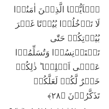
یٰۤاَیُّہَا الَّذِیۡنَ اٰمَنُوۡا
لَا تَدۡخُلُوۡا بُیُوۡتًا غَیۡرَ
بُیُوۡتِکُمۡ حَتّٰی
تَسۡتَاۡنِسُوۡا وَتُسَلِّمُوۡا
عَلٰۤی اَہۡلِہَا ؕ ذٰلِکُمۡ
خَیۡرٌ لَّکُمۡ لَعَلَّکُمۡ
تَذَکَّرُوۡنَ ﴿۲۸﴾