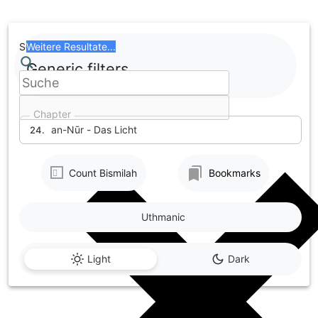
Skip
to
content
Search
Weitere Resultate...
Generic filters
Chapter
an-Nūr - Das Licht
24.
Count Bismilah
Bookmarks
Uthmanic
Light
Dark