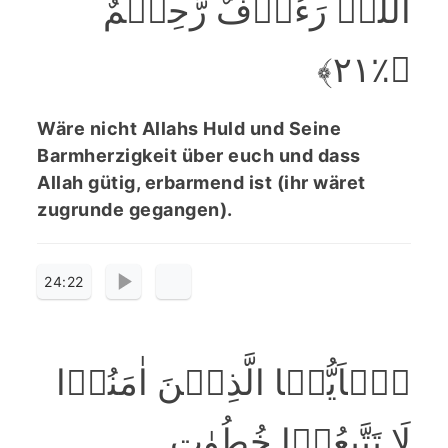
اللّٰہَ رَءُوۡفٌ رَّحِیۡمٌ
﴿٪۲۱﴾
Wäre nicht Allahs Huld und Seine
Barmherzigkeit über euch und dass
Allah gütig, erbarmend ist (ihr wäret
zugrunde gegangen).
24:22
یٰۤاَیُّہَا الَّذِیۡنَ اٰمَنُوۡا
لَا تَتَّبِعُوۡا خُطُوٰتِ