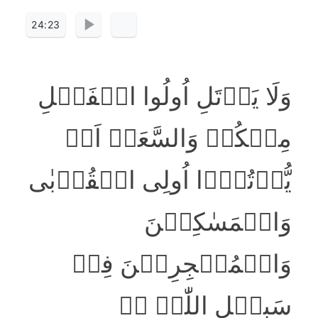
24:23
وَلَا یَاۡتَلِ اُولُوا الۡفَضۡلِ
مِنۡکُمۡ وَالسَّعَۃِ اَنۡ
یُّؤۡتُوۡۤا اُولِی الۡقُرۡبٰی
وَالۡمَسٰکِیۡنَ
وَالۡمُہٰجِرِیۡنَ فِیۡ
سَبِیۡلِ اللّٰہِ ۪ۖ