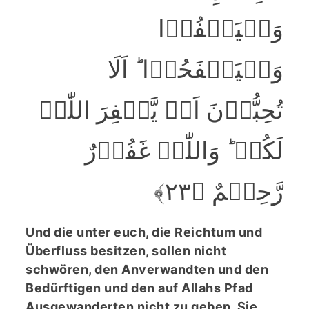
وَلۡیَعۡفُوۡا
وَلۡیَصۡفَحُوۡا ؕ اَلَا
تُحِبُّوۡنَ اَنۡ یَّغۡفِرَ اللّٰہُ
لَکُمۡ ؕ وَاللّٰہُ غَفُوۡرٌ
رَّحِیۡمٌ ﴿۲۳﴾
Und die unter euch, die Reichtum und
Überfluss besitzen, sollen nicht
schwören, den Anverwandten und den
Bedürftigen und den auf Allahs Pfad
Ausgewanderten nicht zu geben. Sie