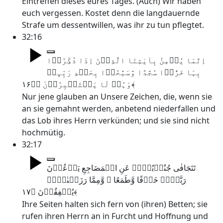
Eintreffen dieses eures Tages. (Auch) Wir haben
euch vergessen. Kostet denn die langdauernde
Strafe um dessentwillen, was ihr zu tun pflegtet.
32:16
اِنَّمَا یُؤۡمِنُ بِاٰیٰتِنَا الَّذِیۡنَ اِذَا ذُکِّرُوۡا
بِہَا خَرُّوۡا سُجَّدًا وَّسَبَّحُوۡا بِحَمۡدِ رَبِّہِمۡ
وَہُمۡ لَا یَسۡتَکۡبِرُوۡنَ ﴿ٛ۱۶﴾
Nur jene glauben an Unsere Zeichen, die, wenn sie
an sie gemahnt werden, anbetend niederfallen und
das Lob ihres Herrn verkünden; und sie sind nicht
hochmütig.
32:17
تَتَجَافٰی جُنُوۡبُہُمۡ عَنِ الۡمَضَاجِعِ یَدۡعُوۡنَ
رَبَّہُمۡ خَوۡفًا وَّطَمَعًا ۫ وَّمِمَّا رَزَقۡنٰہُمۡ
یُنۡفِقُوۡنَ ﴿۱۷﴾
Ihre Seiten halten sich fern von (ihren) Betten; sie
rufen ihren Herrn an in Furcht und Hoffnung und