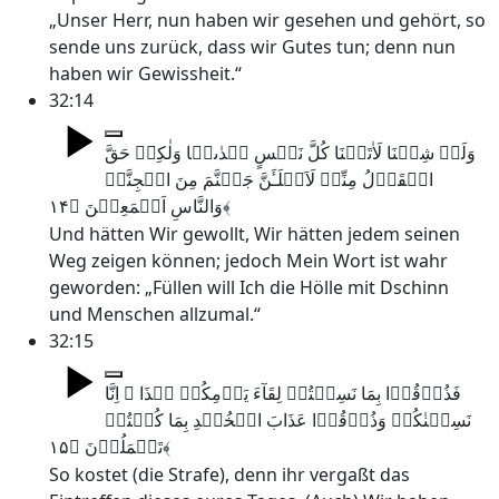
„Unser Herr, nun haben wir gesehen und gehört, so
sende uns zurück, dass wir Gutes tun; denn nun
haben wir Gewissheit.“
32:14
وَلَوۡ شِئۡنَا لَاٰتَیۡنَا کُلَّ نَفۡسٍ ہُدٰٮہَا وَلٰکِنۡ حَقَّ
الۡقَوۡلُ مِنِّیۡ لَاَمۡلَـَٔنَّ جَہَنَّمَ مِنَ الۡجِنَّۃِ
وَالنَّاسِ اَجۡمَعِیۡنَ ﴿۱۴﴾
Und hätten Wir gewollt, Wir hätten jedem seinen
Weg zeigen können; jedoch Mein Wort ist wahr
geworden: „Füllen will Ich die Hölle mit Dschinn
und Menschen allzumal.“
32:15
فَذُوۡقُوۡا بِمَا نَسِیۡتُمۡ لِقَآءَ یَوۡمِکُمۡ ہٰذَا ۚ اِنَّا
نَسِیۡنٰکُمۡ وَذُوۡقُوۡا عَذَابَ الۡخُلۡدِ بِمَا کُنۡتُمۡ
تَعۡمَلُوۡنَ ﴿۱۵﴾
So kostet (die Strafe), denn ihr vergaßt das