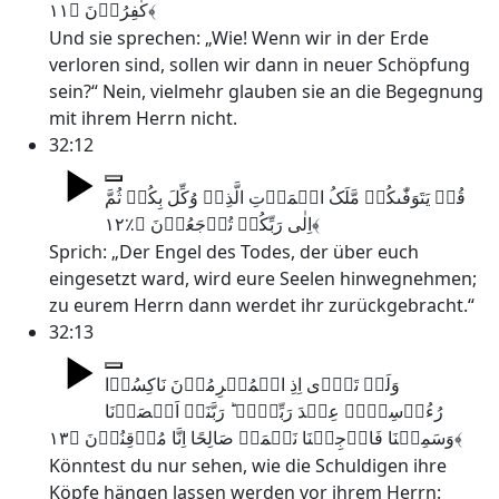
کٰفِرُوۡنَ ﴿۱۱﴾
Und sie sprechen: „Wie! Wenn wir in der Erde
verloren sind, sollen wir dann in neuer Schöpfung
sein?“ Nein, vielmehr glauben sie an die Begegnung
mit ihrem Herrn nicht.
32:12
قُلۡ یَتَوَفّٰٮکُمۡ مَّلَکُ الۡمَوۡتِ الَّذِیۡ وُکِّلَ بِکُمۡ ثُمَّ
اِلٰی رَبِّکُمۡ تُرۡجَعُوۡنَ ﴿٪۱۲﴾
Sprich: „Der Engel des Todes, der über euch
eingesetzt ward, wird eure Seelen hinwegnehmen;
zu eurem Herrn dann werdet ihr zurückgebracht.“
32:13
وَلَوۡ تَرٰۤی اِذِ الۡمُجۡرِمُوۡنَ نَاکِسُوۡا
رُءُوۡسِہِمۡ عِنۡدَ رَبِّہِمۡ ؕ رَبَّنَاۤ اَبۡصَرۡنَا
وَسَمِعۡنَا فَارۡجِعۡنَا نَعۡمَلۡ صَالِحًا اِنَّا مُوۡقِنُوۡنَ ﴿۱۳﴾
Könntest du nur sehen, wie die Schuldigen ihre
Köpfe hängen lassen werden vor ihrem Herrn: