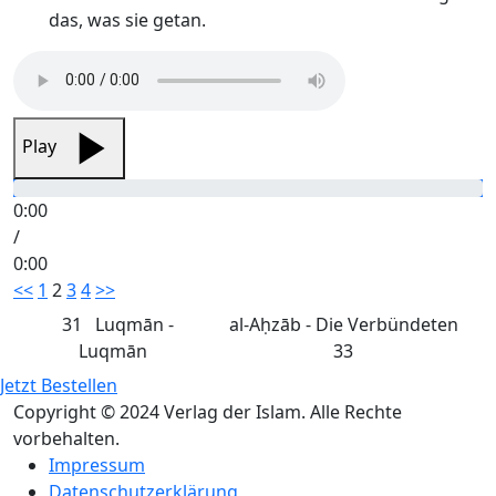
das, was sie getan.
Play
0:00
/
0:00
Seitennummerierung
<<
1
2
3
4
>>
der
31
Luqmān -
al-Aḥzāb - Die Verbündeten
Luqmān
33
Beiträge
Jetzt Bestellen
Copyright © 2024 Verlag der Islam. Alle Rechte
vorbehalten.
Impressum
Datenschutzerklärung