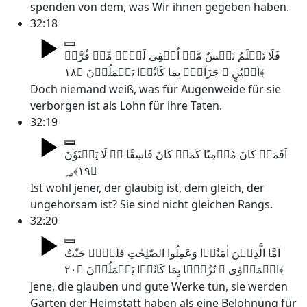
spenden von dem, was Wir ihnen gegeben haben.
32:18
فَلَا تَعۡلَمُ نَفۡسٌ مَّاۤ اُخۡفِیَ لَہُمۡ مِّنۡ قُرَّۃِ
اَعۡیُنٍ ۚ جَزَآءًۢ بِمَا کَانُوۡا یَعۡمَلُوۡنَ ﴿۱۸﴾
Doch niemand weiß, was für Augenweide für sie
verborgen ist als Lohn für ihre Taten.
32:19
اَفَمَنۡ کَانَ مُؤۡمِنًا کَمَنۡ کَانَ فَاسِقًا ؕؔ لَا یَسۡتَوٗنَ
﴿۱۹﴾؃
Ist wohl jener, der gläubig ist, dem gleich, der
ungehorsam ist? Sie sind nicht gleichen Rangs.
32:20
اَمَّا الَّذِیۡنَ اٰمَنُوۡا وَعَمِلُوا الصّٰلِحٰتِ فَلَہُمۡ جَنّٰتُ
الۡمَاۡوٰی ۫ نُزُلًۢا بِمَا کَانُوۡا یَعۡمَلُوۡنَ ﴿۲۰﴾
Jene, die glauben und gute Werke tun, sie werden
Gärten der Heimstatt haben als eine Belohnung für