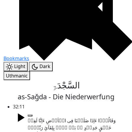
Bookmarks
Light
Dark
Uthmanic
السَّجْدَۃِ
as-Saǧda - Die Niederwerfung
32:11
وَقَالُوۡۤا ءَاِذَا ضَلَلۡنَا فِی الۡاَرۡضِ ءَاِنَّا لَفِیۡ
خَلۡقٍ جَدِیۡدٍ ۬ؕ بَلۡ ہُمۡ بِلِقَآیِٔ رَبِّہِمۡ