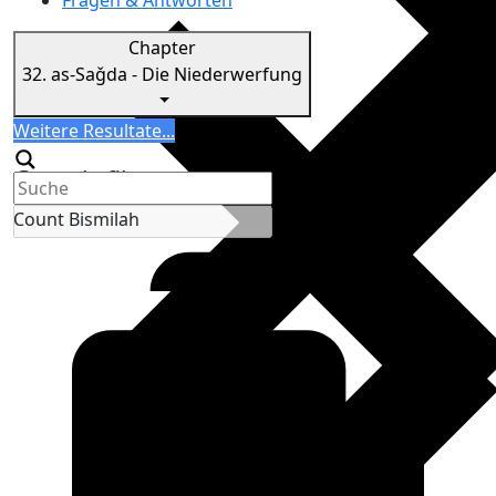
Fragen & Antworten
Chapter
32.
as-Saǧda - Die Niederwerfung
Search
Weitere Resultate...
Generic filters
Count Bismilah