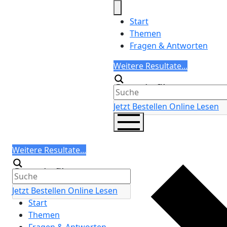
Skip
to
Start
content
Themen
Fragen & Antworten
Search
Weitere Resultate...
Generic filters
Jetzt Bestellen
Online Lesen
Search
Weitere Resultate...
Generic filters
Jetzt Bestellen
Online Lesen
Start
Themen