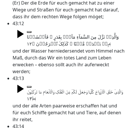
(Er) Der die Erde für euch gemacht hat zu einer
Wiege und Straßen für euch gemacht hat darauf,
dass ihr dem rechten Wege folgen möget;
43:12
وَالَّذِیۡ نَزَّلَ مِنَ السَّمَآءِ مَآءًۢ بِقَدَرٍ ۚ فَاَنۡشَرۡنَا
بِہٖ بَلۡدَۃً مَّیۡتًا ۚ کَذٰلِکَ تُخۡرَجُوۡنَ ﴿۱۲﴾
und der Wasser herniedersendet vom Himmel nach
Maß, durch das Wir ein totes Land zum Leben
erwecken – ebenso sollt auch ihr auferweckt
werden;
43:13
وَالَّذِیۡ خَلَقَ الۡاَزۡوَاجَ کُلَّہَا وَجَعَلَ لَکُمۡ مِّنَ الۡفُلۡکِ وَالۡاَنۡعَامِ مَا تَرۡکَبُوۡنَ
﴿ۙ۱۳﴾
und der alle Arten paarweise erschaffen hat und
für euch Schiffe gemacht hat und Tiere, auf denen
ihr reitet,
43:14