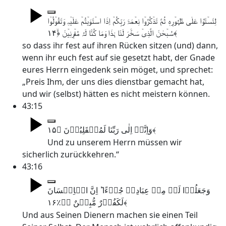
لِتَسۡتَوٗا عَلٰی ظُہُوۡرِہٖ ثُمَّ تَذۡکُرُوۡا نِعۡمَۃَ رَبِّکُمۡ اِذَا اسۡتَوَیۡتُمۡ عَلَیۡہِ وَتَقُوۡلُوۡا
سُبۡحٰنَ الَّذِیۡ سَخَّرَ لَنَا ہٰذَا وَمَا کُنَّا لَہٗ مُقۡرِنِیۡنَ ﴿ۙ۱۴﴾
so dass ihr fest auf ihren Rücken sitzen (und) dann,
wenn ihr euch fest auf sie gesetzt habt, der Gnade
eures Herrn eingedenk sein möget, und sprechet:
„Preis Ihm, der uns dies dienstbar gemacht hat,
und wir (selbst) hätten es nicht meistern können.
43:15
وَاِنَّاۤ اِلٰی رَبِّنَا لَمُنۡقَلِبُوۡنَ ﴿۱۵﴾
Und zu unserem Herrn müssen wir
sicherlich zurückkehren.“
43:16
وَجَعَلُوۡا لَہٗ مِنۡ عِبَادِہٖ جُزۡءًا ؕ اِنَّ الۡاِنۡسَانَ
لَکَفُوۡرٌ مُّبِیۡنٌ ﴿ؕ٪۱۶﴾
Und aus Seinen Dienern machen sie einen Teil