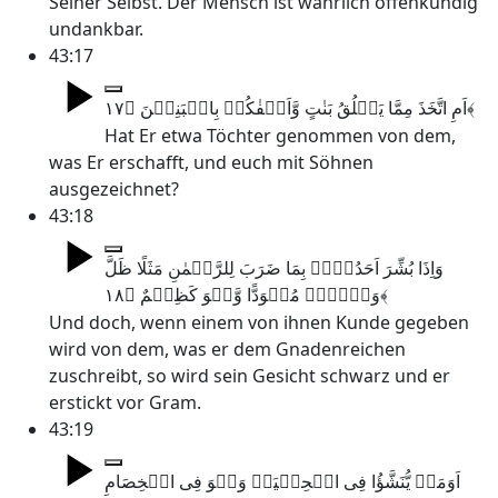
Seiner Selbst. Der Mensch ist wahrlich offenkundig
undankbar.
43:17
اَمِ اتَّخَذَ مِمَّا یَخۡلُقُ بَنٰتٍ وَّاَصۡفٰکُمۡ بِالۡبَنِیۡنَ ﴿۱۷﴾
Hat Er etwa Töchter genommen von dem,
was Er erschafft, und euch mit Söhnen
ausgezeichnet?
43:18
وَاِذَا بُشِّرَ اَحَدُہُمۡ بِمَا ضَرَبَ لِلرَّحۡمٰنِ مَثَلًا ظَلَّ
وَجۡہُہٗ مُسۡوَدًّا وَّہُوَ کَظِیۡمٌ ﴿۱۸﴾
Und doch, wenn einem von ihnen Kunde gegeben
wird von dem, was er dem Gnadenreichen
zuschreibt, so wird sein Gesicht schwarz und er
erstickt vor Gram.
43:19
اَوَمَنۡ یُّنَشَّؤُا فِی الۡحِلۡیَۃِ وَہُوَ فِی الۡخِصَامِ