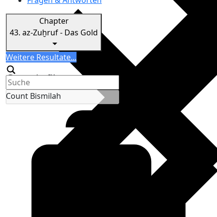
Fragen & Antworten
Chapter
43.
az-Zuḫruf - Das Gold
Search
Weitere Resultate...
Generic filters
Count Bismilah