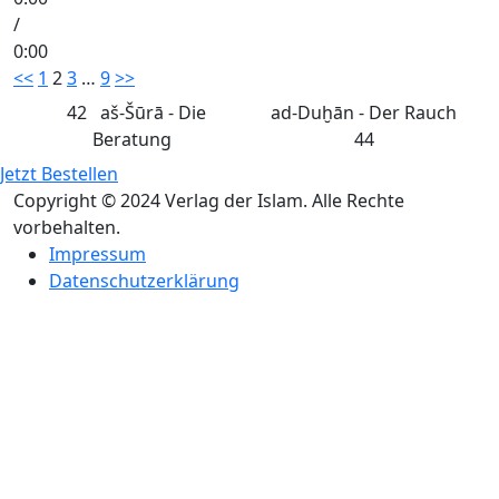
/
0:00
Seitennummerierung
<<
1
2
3
…
9
>>
der
42
aš-Šūrā - Die
ad-Duḫān - Der Rauch
Beratung
44
Beiträge
Jetzt Bestellen
Copyright © 2024 Verlag der Islam. Alle Rechte
vorbehalten.
Impressum
Datenschutzerklärung