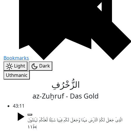
Bookmarks
Light
Dark
Uthmanic
الزُّخْرُفِ
az-Zuḫruf - Das Gold
43:11
الَّذِیۡ جَعَلَ لَکُمُ الۡاَرۡضَ مَہۡدًا وَّجَعَلَ لَکُمۡ فِیۡہَا سُبُلًا لَّعَلَّکُمۡ تَہۡتَدُوۡنَ
﴿ۚ۱۱﴾