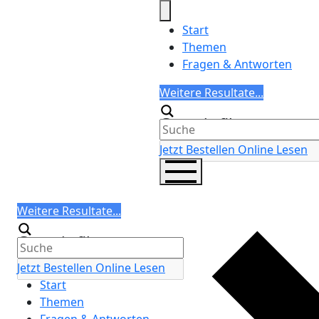
Skip
to
Start
content
Themen
Fragen & Antworten
Search
Weitere Resultate...
Generic filters
Jetzt Bestellen
Online Lesen
Search
Weitere Resultate...
Generic filters
Jetzt Bestellen
Online Lesen
Start
Themen