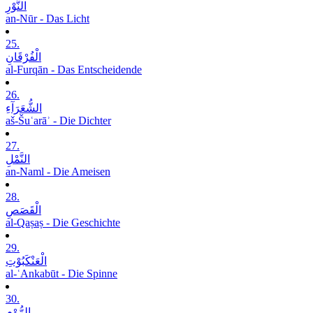
النُّوْرِ
an-Nūr - Das Licht
25.
الْفُرْقَانِ
al-Furqān - Das Entscheidende
26.
الشُّعَرَآءِ
aš-Šuʿarāʾ - Die Dichter
27.
النَّمْلِ
an-Naml - Die Ameisen
28.
الْقَصَصِ
al-Qaṣaṣ - Die Geschichte
29.
الْعَنْکَبُوْتِ
al-ʿAnkabūt - Die Spinne
30.
الرُّوْمِ