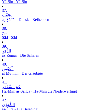
Yā-Sīn - Yā-Sīn
37.
الصّٰٓفّٰتِ
aṣ-Ṣāffāt - Die sich Reihenden
38.
صٓ
Ṣād - Ṣād
39.
الزُّمَرِ
az-Zumar - Die Scharen
40.
الْمُؤْمِنِ
al-Muʾmin - Der Gläubige
41.
حٰمٓ السَّجْدَۃِ
Ḥā-Mīm as-Saǧda - Ḥā-Mīm die Niederwerfung
42.
الشُّوْرٰی
aš-Šūrā - Die Beratung