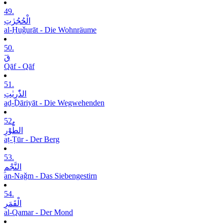
49.
الْحُجُرٰتِ
al-Ḥuǧurāt - Die Wohnräume
50.
قٓ
Qāf - Qāf
51.
الذّٰرِیٰتِ
aḏ-Ḏāriyāt - Die Wegwehenden
52.
الطُّوْرِ
aṭ-Ṭūr - Der Berg
53.
النَّجْمِ
an-Naǧm - Das Siebengestirn
54.
الْقَمَرِ
al-Qamar - Der Mond