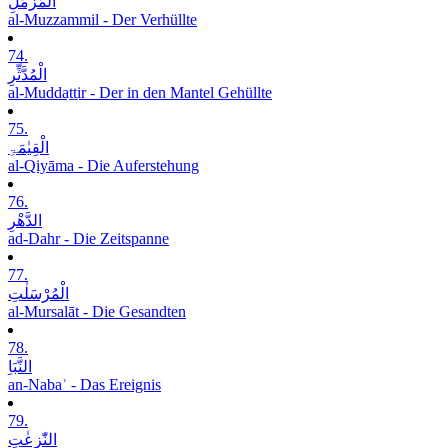
الْمُزَّمِّلِ
al-Muzzammil - Der Verhüllte
74.
الْمُدَّثِّرِ
al-Muddaṯṯir - Der in den Mantel Gehüllte
75.
الْقِیٰمَۃِ
al-Qiyāma - Die Auferstehung
76.
الدَّھْرِ
ad-Dahr - Die Zeitspanne
77.
الْمُرْسَلٰتِ
al-Mursalāt - Die Gesandten
78.
النَّبَاِ
an-Nabaʾ - Das Ereignis
79.
النّٰزِعٰتِ