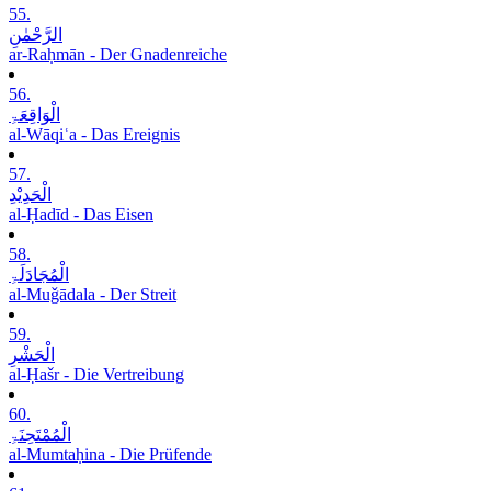
55.
الرَّحْمٰنِ
ar-Raḥmān - Der Gnadenreiche
56.
الْوَاقِعَۃِ
al-Wāqiʿa - Das Ereignis
57.
الْحَدِیْدِ
al-Ḥadīd - Das Eisen
58.
الْمُجَادَلَۃِ
al-Muǧādala - Der Streit
59.
الْحَشْرِ
al-Ḥašr - Die Vertreibung
60.
الْمُمْتَحِنَۃِ
al-Mumtaḥina - Die Prüfende