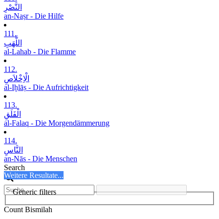
النَّصْرِ
an-Naṣr - Die Hilfe
111.
اللَّھَبِ
al-Lahab - Die Flamme
112.
الْاِخْلاَصِ
al-Iḫlāṣ - Die Aufrichtigkeit
113.
الْفَلَقِ
al-Falaq - Die Morgendämmerung
114.
النَّاسِ
an-Nās - Die Menschen
Search
Weitere Resultate...
Generic filters
Count Bismilah