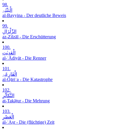
98.
الْبَیِّنَۃِ
al-Bayyina - Der deutliche Beweis
99.
الزِّلْزَالِ
az-Zilzāl - Die Erschütterung
100.
الْعٰدِیٰتِ
al-ʿĀdiyāt - Die Renner
101.
الْقَارِعَۃِ
al-Qāriʿa - Die Katastrophe
102.
التَّکاَثُرِ
at-Takāṯur - Die Mehrung
103.
الْعَصْرِ
al-ʿAṣr - Die (flüchtige) Zeit