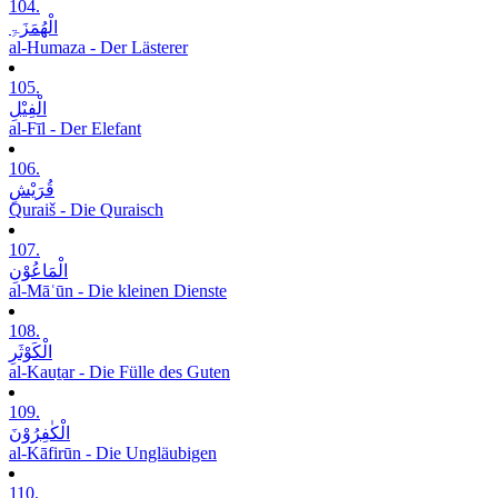
104.
الْھُمَزَۃِ
al-Humaza - Der Lästerer
105.
الْفِیْلِ
al-Fīl - Der Elefant
106.
قُرَیْشٍ
Quraiš - Die Quraisch
107.
الْمَاعُوْنِ
al-Māʿūn - Die kleinen Dienste
108.
الْکَوْثَرِ
al-Kauṯar - Die Fülle des Guten
109.
الْکٰفِرُوْنَ
al-Kāfirūn - Die Ungläubigen
110.