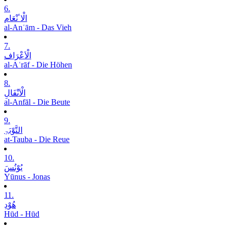
6.
الْاٴنْعَام
al-Anʿām - Das Vieh
7.
الْاَعْرَاف
al-Aʿrāf - Die Höhen
8.
الْاَنْفَالِ
al-Anfāl - Die Beute
9.
التَّوْبَۃِ
at-Tauba - Die Reue
10.
یُوْنُسَ
Yūnus - Jonas
11.
ھُوْدِ
Hūd - Hūd