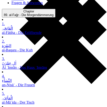
Fragen & Antworten
Chapter
89.
al-Faǧr - Die Morgendämmerung
1.
الْفَاتِحَۃِ
al-Fātiḥa - Die Eröffnende
2.
البَقَرَة
al-Baqara - Die Kuh
3.
اٰلِ عِمْرٰنَ
Āl ʿImrān - Das Haus ʿImrāns
4.
النِّسَآءِ
an-Nisāʾ - Die Frauen
5.
الْمَآئِدَۃِ
al-Māʾida - Der Tisch