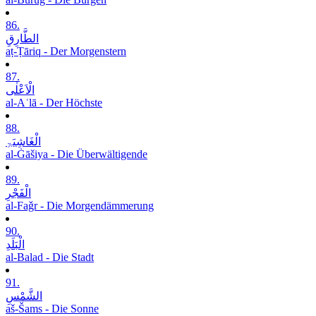
86.
الطَّارِقِ
aṭ-Ṭāriq - Der Morgenstern
87.
الْاَعْلٰی
al-Aʿlā - Der Höchste
88.
الْغَاشِیَۃِ
al-Ġāšiya - Die Überwältigende
89.
الْفَجْرِ
al-Faǧr - Die Morgendämmerung
90.
الْبَلَدِ
al-Balad - Die Stadt
91.
الشَّمْسِ
aš-Šams - Die Sonne