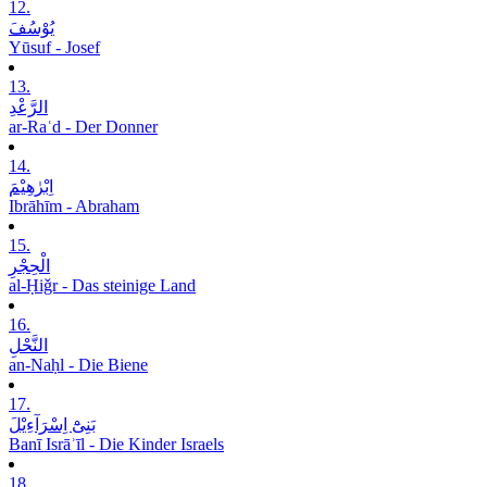
12.
یُوْسُفَ
Yūsuf - Josef
13.
الرَّعْدِ
ar-Raʿd - Der Donner
14.
اِبْرٰھِیْمَ
Ibrāhīm - Abraham
15.
الْحِجْرِ
al-Ḥiǧr - Das steinige Land
16.
النَّحْلِ
an-Naḥl - Die Biene
17.
بَنِیْٓ اِسْرَآءِیْلَ
Banī Isrāʾīl - Die Kinder Israels
18.