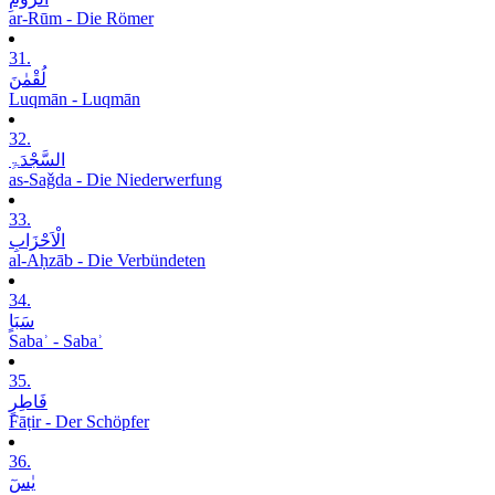
ar-Rūm - Die Römer
31.
لُقْمٰنَ
Luqmān - Luqmān
32.
السَّجْدَۃِ
as-Saǧda - Die Niederwerfung
33.
الْاَحْزَابِ
al-Aḥzāb - Die Verbündeten
34.
سَبَاٍ
Sabaʾ - Sabaʾ
35.
فَاطِرٍ
Fāṭir - Der Schöpfer
36.
یٰسٓ