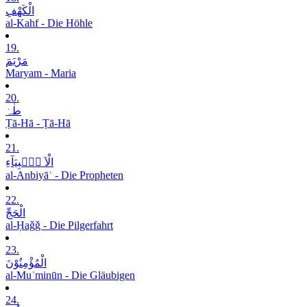
الْکَھْفِ
al-Kahf - Die Höhle
19.
مَرْیَمَ
Maryam - Maria
20.
طٰہٰ
Ṭā-Hā - Ṭā-Hā
21.
الْاَ نۡۢبِیَآءِ
al-Anbiyāʾ - Die Propheten
22.
الْحَجِّ
al-Ḥaǧǧ - Die Pilgerfahrt
23.
الْمُؤْمِنُوْنَ
al-Muʾminūn - Die Gläubigen
24.