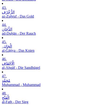
43.
الزُّخْرُفِ
az-Zuḫruf - Das Gold
44.
الدُّخَانِ
ad-Duḫān - Der Rauch
45.
الْجَاثِیَۃِ
al-Ǧāṯiya - Das Knien
46.
الْاَحْقَافِ
al-Aḥqāf - Die Sandhügel
47.
مُحَمَّدٍ
Muḥammad - Muhammad
48.
الْفَتْحِ
al-Fatḥ - Der Sieg