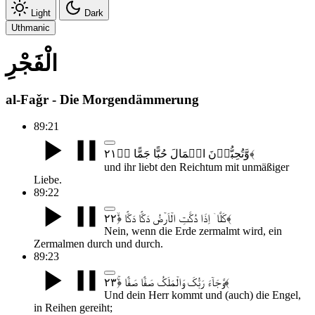
Light
Dark
Uthmanic
الْفَجْرِ
al-Faǧr - Die Morgendämmerung
89:21
وَّتُحِبُّوۡنَ الۡمَالَ حُبًّا جَمًّا ﴿ؕ۲۱﴾
und ihr liebt den Reichtum mit unmäßiger
Liebe.
89:22
کَلَّاۤ اِذَا دُکَّتِ الۡاَرۡضُ دَکًّا دَکًّا ﴿ۙ۲۲﴾
Nein, wenn die Erde zermalmt wird, ein
Zermalmen durch und durch.
89:23
وَّجَآءَ رَبُّکَ وَالۡمَلَکُ صَفًّا صَفًّا ﴿ۚ۲۳﴾
Und dein Herr kommt und (auch) die Engel,
in Reihen gereiht;