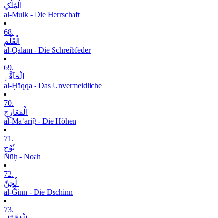
الْمُلْکِ
al-Mulk - Die Herrschaft
68.
الْقَلَمِ
al-Qalam - Die Schreibfeder
69.
الْحَآقَّۃِ
al-Ḥāqqa - Das Unvermeidliche
70.
الْمَعَارِجِ
al-Maʿāriǧ - Die Höhen
71.
نُوْحٍ
Nūḥ - Noah
72.
الْجِنِّ
al-Ǧinn - Die Dschinn
73.