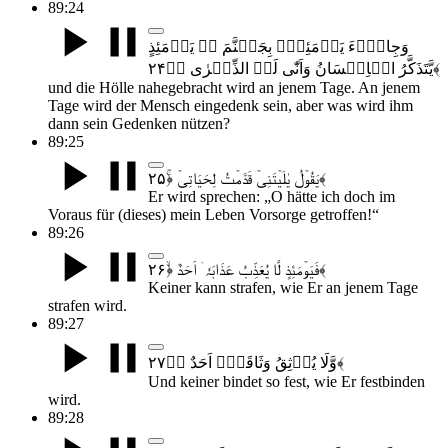
89:24
وَجِایۡٓءَ یَوۡمَئِذٍۭ بِجَہَنَّمَ ۬ۙ یَوۡمَئِذٍ
یَّتَذَکَّرُ الۡاِنۡسَانُ وَاَنّٰی لَہُ الذِّکۡرٰی ﴿ؕ۲۴﴾
und die Hölle nahegebracht wird an jenem Tage. An jenem
Tage wird der Mensch eingedenk sein, aber was wird ihm
dann sein Gedenken nützen?
89:25
یَقُوۡلُ یٰلَیۡتَنِیۡ قَدَّمۡتُ لِحَیَاتِیۡ ﴿ۚ۲۵﴾
Er wird sprechen: „O hätte ich doch im
Voraus für (dieses) mein Leben Vorsorge getroffen!“
89:26
فَیَوۡمَئِذٍ لَّا یُعَذِّبُ عَذَابَہٗۤ اَحَدٌ ﴿ۙ۲۶﴾
Keiner kann strafen, wie Er an jenem Tage
strafen wird.
89:27
وَّلَا یُوۡثِقُ وَثَاقَہٗۤ اَحَدٌ ﴿ؕ۲۷﴾
Und keiner bindet so fest, wie Er festbinden
wird.
89:28