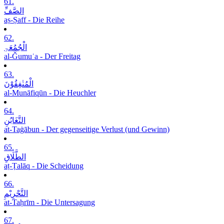
61.
الصَّفِّ
aṣ-Ṣaff - Die Reihe
62.
الْجُمُعَۃِ
al-Ǧumuʿa - Der Freitag
63.
الْمُنٰفِقُوْنَ
al-Munāfiqūn - Die Heuchler
64.
التَّغَابُنِ
at-Taġābun - Der gegenseitige Verlust (und Gewinn)
65.
الطَّلَاقِ
aṭ-Ṭalāq - Die Scheidung
66.
التَّحْرِیْمِ
at-Taḥrīm - Die Untersagung
67.