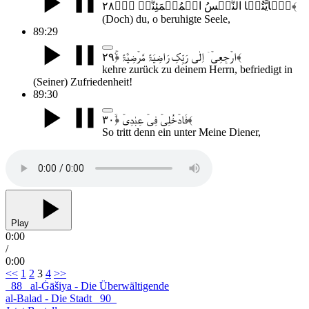
یٰۤاَیَّتُہَا النَّفۡسُ الۡمُطۡمَئِنَّۃُ ﴿٭ۖ۲۸﴾
(Doch) du, o beruhigte Seele,
89:29
ارۡجِعِیۡۤ اِلٰی رَبِّکِ رَاضِیَۃً مَّرۡضِیَّۃً ﴿ۚ۲۹﴾
kehre zurück zu deinem Herrn, befriedigt in
(Seiner) Zufriedenheit!
89:30
فَادۡخُلِیۡ فِیۡ عِبٰدِیۡ ﴿ۙ۳۰﴾
So tritt denn ein unter Meine Diener,
Play
0:00
/
0:00
Seitennummerierung
<<
1
2
3
4
>>
88
al-Ġāšiya - Die Überwältigende
der
al-Balad - Die Stadt
90