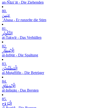
an-Nāziʿāt - Die Ziehenden
80.
عَبَسَ
ʿAbasa - Er runzelte die Stirn
81.
التَّکْوِیْرِ
at-Takwīr - Das Verhüllen
82.
الْاِنْفِطَارِ
al-Infiṭār - Die Spaltung
83.
الْمُطَفِّفِیْنَ
al-Muṭaffifīn - Die Betrüger
84.
الْاِنْشِقَاقِ
al-Inšiqāq - Das Bersten
85.
الْبُرُوْجِ
al-Burūǧ - Die Burgen