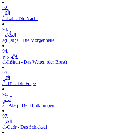
92.
الَّیْلِ
al-Lail - Die Nacht
93.
الضُّحٰی
aḍ-Ḍuḥā - Die Morgenhelle
94.
الْاِنْشِرَاحِ
al-Inširāḥ - Das Weiten (der Brust)
95.
التِّیْنِ
at-Tīn - Die Feige
96.
الْعَلَقِ
al-ʿAlaq - Der Blutklumpen
97.
الْقَدْرِ
al-Qadr - Das Schicksal