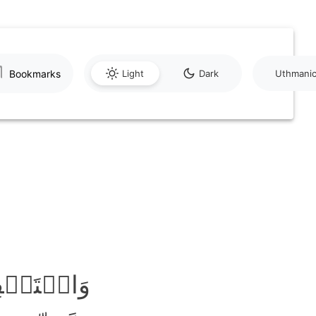
Bookmarks
Light
Dark
Uthmani
وَاسۡتَغۡف ؕ