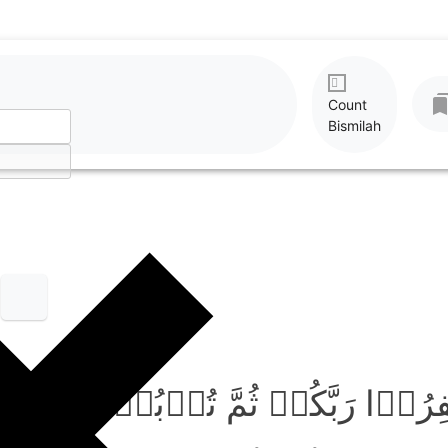
Count
Bismilah
ِرُوۡا رَبَّکُمۡ ثُمَّ تُوۡبُوۡۤا اِلَی