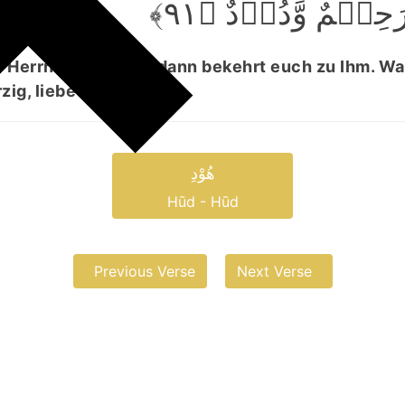
 رَحِیۡمٌ وَّدُوۡدٌ ﴿۹۱
 Herrn Vergebung, dann bekehrt euch zu Ihm. Wa
zig, liebevoll.“
ھُوْدِ
Hūd - Hūd
Previous Verse
Next Verse