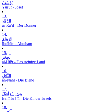
یُوْسُفَ
Yūsuf - Josef
13.
الرَّعْدِ
ar-Raʿd - Der Donner
14.
اِبْرٰھِیْمَ
Ibrāhīm - Abraham
15.
الْحِجْرِ
al-Ḥiǧr - Das steinige Land
16.
النَّحْلِ
an-Naḥl - Die Biene
17.
بَنِیْٓ اِسْرَآءِیْلَ
Banī Isrāʾīl - Die Kinder Israels
18.