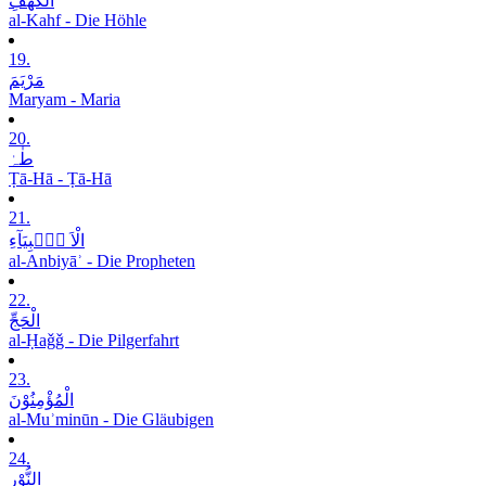
الْکَھْفِ
al-Kahf - Die Höhle
19.
مَرْیَمَ
Maryam - Maria
20.
طٰہٰ
Ṭā-Hā - Ṭā-Hā
21.
الْاَ نۡۢبِیَآءِ
al-Anbiyāʾ - Die Propheten
22.
الْحَجِّ
al-Ḥaǧǧ - Die Pilgerfahrt
23.
الْمُؤْمِنُوْنَ
al-Muʾminūn - Die Gläubigen
24.
النُّوْرِ