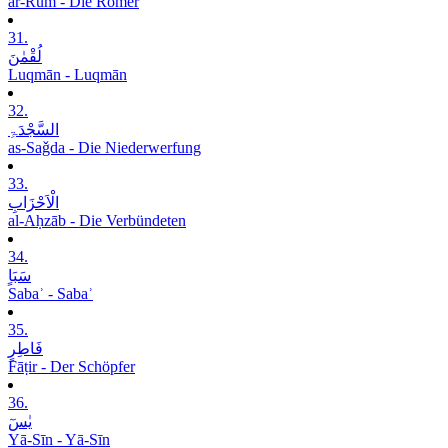
ar-Rūm - Die Römer
31.
لُقْمٰنَ
Luqmān - Luqmān
32.
السَّجْدَۃِ
as-Saǧda - Die Niederwerfung
33.
الْاَحْزَابِ
al-Aḥzāb - Die Verbündeten
34.
سَبَاٍ
Sabaʾ - Sabaʾ
35.
فَاطِرٍ
Fāṭir - Der Schöpfer
36.
یٰسٓ
Yā-Sīn - Yā-Sīn