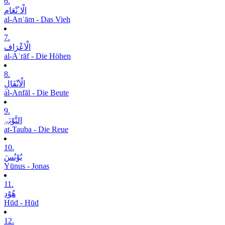
6.
الْاٴنْعَام
al-Anʿām - Das Vieh
7.
الْاَعْرَاف
al-Aʿrāf - Die Höhen
8.
الْاَنْفَالِ
al-Anfāl - Die Beute
9.
التَّوْبَۃِ
at-Tauba - Die Reue
10.
یُوْنُسَ
Yūnus - Jonas
11.
ھُوْدِ
Hūd - Hūd
12.