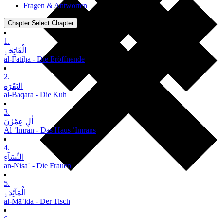
Fragen & Antworten
Chapter
Select Chapter
1.
الْفَاتِحَۃِ
al-Fātiḥa - Die Eröffnende
2.
البَقَرَة
al-Baqara - Die Kuh
3.
اٰلِ عِمْرٰنَ
Āl ʿImrān - Das Haus ʿImrāns
4.
النِّسَآءِ
an-Nisāʾ - Die Frauen
5.
الْمَآئِدَۃِ
al-Māʾida - Der Tisch