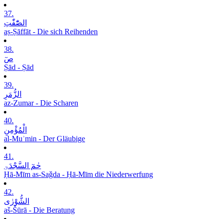
37.
الصّٰٓفّٰتِ
aṣ-Ṣāffāt - Die sich Reihenden
38.
صٓ
Ṣād - Ṣād
39.
الزُّمَرِ
az-Zumar - Die Scharen
40.
الْمُؤْمِنِ
al-Muʾmin - Der Gläubige
41.
حٰمٓ السَّجْدَۃِ
Ḥā-Mīm as-Saǧda - Ḥā-Mīm die Niederwerfung
42.
الشُّوْرٰی
aš-Šūrā - Die Beratung