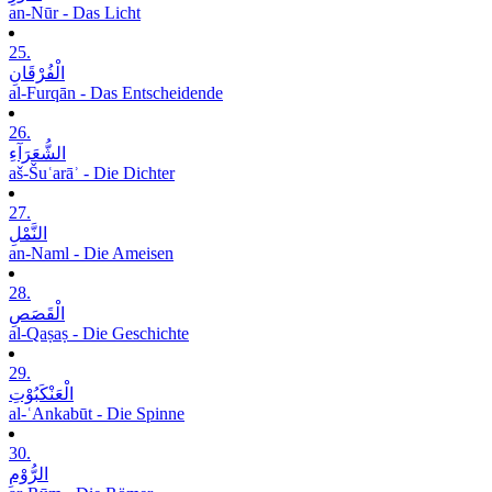
an-Nūr - Das Licht
25.
الْفُرْقَانِ
al-Furqān - Das Entscheidende
26.
الشُّعَرَآءِ
aš-Šuʿarāʾ - Die Dichter
27.
النَّمْلِ
an-Naml - Die Ameisen
28.
الْقَصَصِ
al-Qaṣaṣ - Die Geschichte
29.
الْعَنْکَبُوْتِ
al-ʿAnkabūt - Die Spinne
30.
الرُّوْمِ