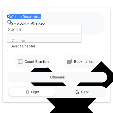
Skip
to
content
Search
Weitere Resultate...
Generic filters
Chapter
Select Chapter
Count Bismilah
Bookmarks
Uthmanic
Light
Dark