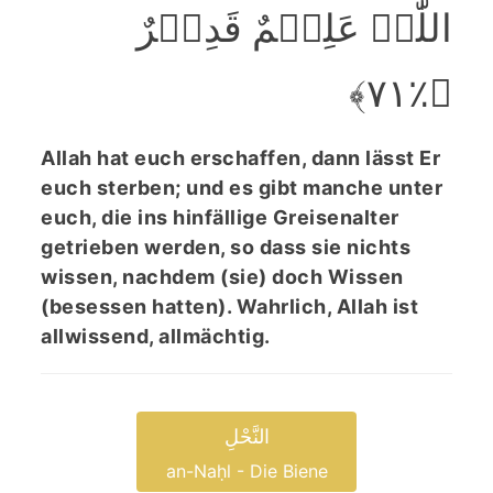
اللّٰہَ عَلِیۡمٌ قَدِیۡرٌ
﴿٪۷۱﴾
Allah hat euch erschaffen, dann lässt Er
euch sterben; und es gibt manche unter
euch, die ins hinfällige Greisenalter
getrieben werden, so dass sie nichts
wissen, nachdem (sie) doch Wissen
(besessen hatten). Wahrlich, Allah ist
allwissend, allmächtig.
النَّحْلِ
an-Naḥl - Die Biene