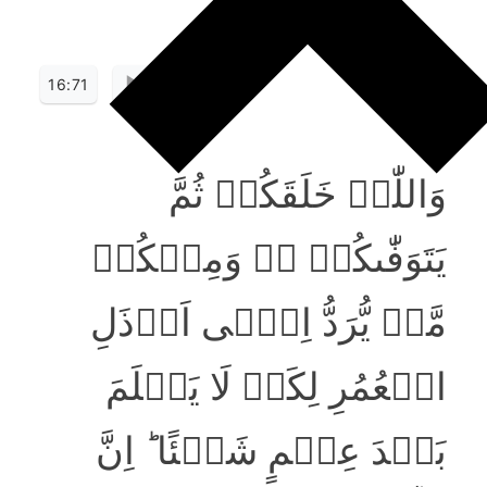
16:71
وَاللّٰہُ خَلَقَکُمۡ ثُمَّ
یَتَوَفّٰٮکُمۡ ۟ۙ وَمِنۡکُمۡ
مَّنۡ یُّرَدُّ اِلٰۤی اَرۡذَلِ
الۡعُمُرِ لِکَیۡ لَا یَعۡلَمَ
بَعۡدَ عِلۡمٍ شَیۡئًا ؕ اِنَّ