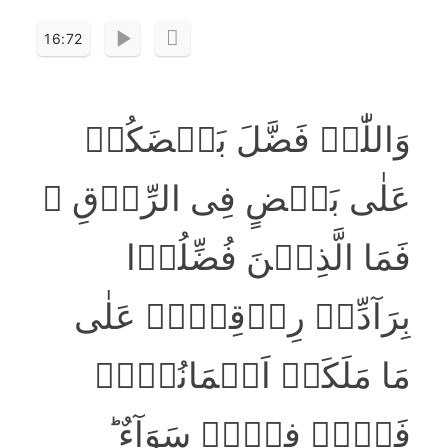
16:72
وَاللّٰہُ فَضَّلَ بَعۡضَکُمۡ
عَلٰی بَعۡضٍ فِی الرِّزۡقِ ۚ
فَمَا الَّذِیۡنَ فُضِّلُوۡا
بِرَآدِّیۡ رِزۡقِہِمۡ عَلٰی
مَا مَلَکَتۡ اَیۡمَانُہُمۡ
فَہُمۡ فِیۡہِ سَوَآءٌ ؕ