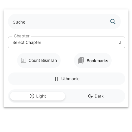
Skip
to
content
Chapter
Select Chapter
Count Bismilah
Bookmarks
Uthmanic
Light
Dark