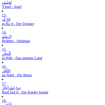
یُوْسُفَ
Yūsuf - Josef
13.
الرَّعْدِ
ar-Raʿd - Der Donner
14.
اِبْرٰھِیْمَ
Ibrāhīm - Abraham
15.
الْحِجْرِ
al-Ḥiǧr - Das steinige Land
16.
النَّحْلِ
an-Naḥl - Die Biene
17.
بَنِیْٓ اِسْرَآءِیْلَ
Banī Isrāʾīl - Die Kinder Israels
18.