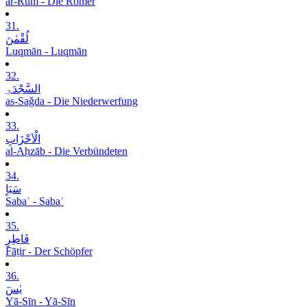
ar-Rūm - Die Römer
31.
لُقْمٰنَ
Luqmān - Luqmān
32.
السَّجْدَۃِ
as-Saǧda - Die Niederwerfung
33.
الْاَحْزَابِ
al-Aḥzāb - Die Verbündeten
34.
سَبَاٍ
Sabaʾ - Sabaʾ
35.
فَاطِرٍ
Fāṭir - Der Schöpfer
36.
یٰسٓ
Yā-Sīn - Yā-Sīn