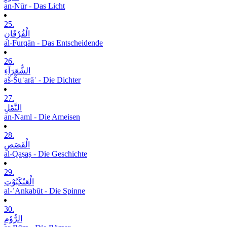
an-Nūr - Das Licht
25.
الْفُرْقَانِ
al-Furqān - Das Entscheidende
26.
الشُّعَرَآءِ
aš-Šuʿarāʾ - Die Dichter
27.
النَّمْلِ
an-Naml - Die Ameisen
28.
الْقَصَصِ
al-Qaṣaṣ - Die Geschichte
29.
الْعَنْکَبُوْتِ
al-ʿAnkabūt - Die Spinne
30.
الرُّوْمِ