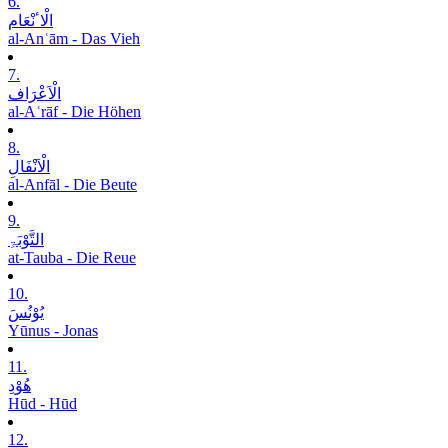
6.
الْاٴنْعَام
al-Anʿām - Das Vieh
7.
الْاَعْرَاف
al-Aʿrāf - Die Höhen
8.
الْاَنْفَالِ
al-Anfāl - Die Beute
9.
التَّوْبَۃِ
at-Tauba - Die Reue
10.
یُوْنُسَ
Yūnus - Jonas
11.
ھُوْدِ
Hūd - Hūd
12.