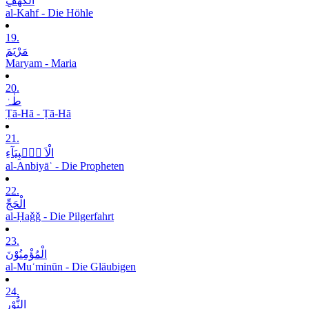
الْکَھْفِ
al-Kahf - Die Höhle
19.
مَرْیَمَ
Maryam - Maria
20.
طٰہٰ
Ṭā-Hā - Ṭā-Hā
21.
الْاَ نۡۢبِیَآءِ
al-Anbiyāʾ - Die Propheten
22.
الْحَجِّ
al-Ḥaǧǧ - Die Pilgerfahrt
23.
الْمُؤْمِنُوْنَ
al-Muʾminūn - Die Gläubigen
24.
النُّوْرِ