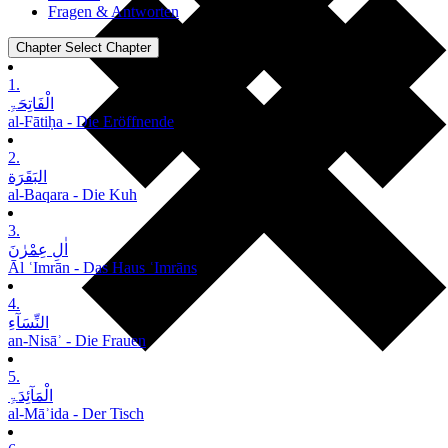
Fragen & Antworten
Chapter
Select Chapter
1.
الْفَاتِحَۃِ
al-Fātiḥa - Die Eröffnende
2.
البَقَرَة
al-Baqara - Die Kuh
3.
اٰلِ عِمْرٰنَ
Āl ʿImrān - Das Haus ʿImrāns
4.
النِّسَآءِ
an-Nisāʾ - Die Frauen
5.
الْمَآئِدَۃِ
al-Māʾida - Der Tisch