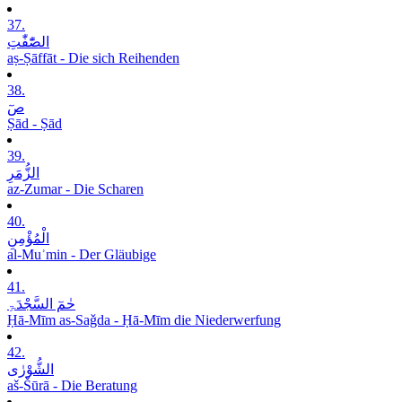
37.
الصّٰٓفّٰتِ
aṣ-Ṣāffāt - Die sich Reihenden
38.
صٓ
Ṣād - Ṣād
39.
الزُّمَرِ
az-Zumar - Die Scharen
40.
الْمُؤْمِنِ
al-Muʾmin - Der Gläubige
41.
حٰمٓ السَّجْدَۃِ
Ḥā-Mīm as-Saǧda - Ḥā-Mīm die Niederwerfung
42.
الشُّوْرٰی
aš-Šūrā - Die Beratung