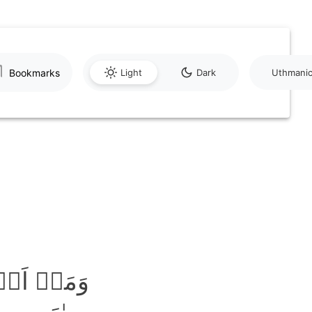
Bookmarks
Light
Dark
Uthmani
وَمَاۤ اَن