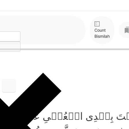
Count
Bismilah
ۡتَ بِہٰدِی الۡعُمۡیِ عَنۡ