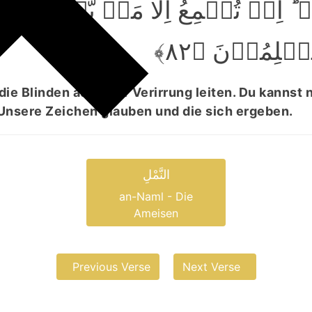
 اِنۡ تُسۡمِعُ اِلَّا مَنۡ یُّؤۡمِنُ بِاٰیٰتِ
سۡلِمُوۡنَ ﴿۸۲
ie Blinden aus ihrer Verirrung leiten. Du kannst 
Unsere Zeichen glauben und die sich ergeben.
النَّمْلِ
an-Naml - Die
Ameisen
Previous Verse
Next Verse