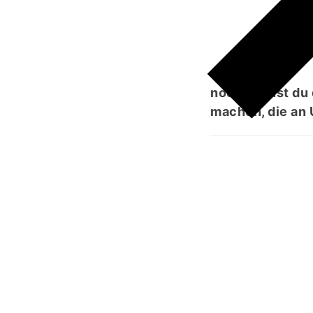
نَا
noch kannst du d
machen, die an 