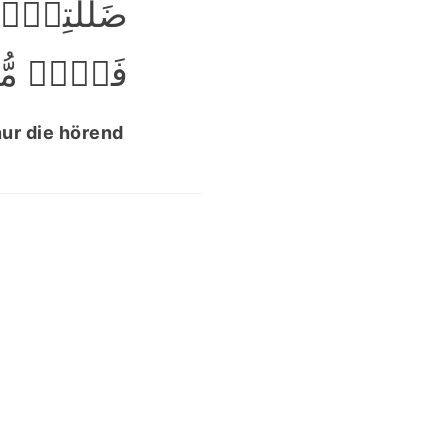
ضَلٰلَتِہِمۡ ؕ
فَہُمۡ مُّ﴾
nur die hörend