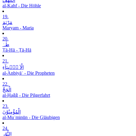
الْکَھْفِ
al-Kahf - Die Höhle
19.
مَرْیَمَ
Maryam - Maria
20.
طٰہٰ
Ṭā-Hā - Ṭā-Hā
21.
الْاَ نۡۢبِیَآءِ
al-Anbiyāʾ - Die Propheten
22.
الْحَجِّ
al-Ḥaǧǧ - Die Pilgerfahrt
23.
الْمُؤْمِنُوْنَ
al-Muʾminūn - Die Gläubigen
24.
النُّوْرِ