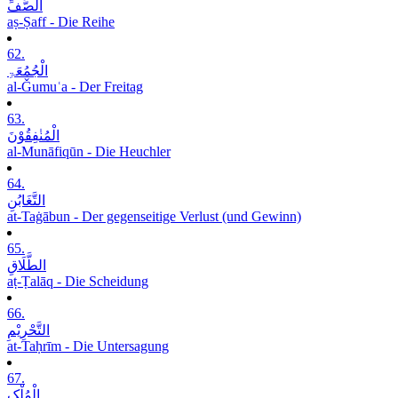
الصَّفِّ
aṣ-Ṣaff - Die Reihe
62.
الْجُمُعَۃِ
al-Ǧumuʿa - Der Freitag
63.
الْمُنٰفِقُوْنَ
al-Munāfiqūn - Die Heuchler
64.
التَّغَابُنِ
at-Taġābun - Der gegenseitige Verlust (und Gewinn)
65.
الطَّلَاقِ
aṭ-Ṭalāq - Die Scheidung
66.
التَّحْرِیْمِ
at-Taḥrīm - Die Untersagung
67.
الْمُلْکِ