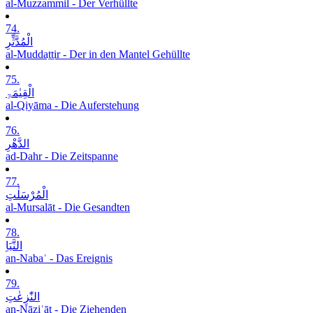
al-Muzzammil - Der Verhüllte
74.
الْمُدَّثِّرِ
al-Muddaṯṯir - Der in den Mantel Gehüllte
75.
الْقِیٰمَۃِ
al-Qiyāma - Die Auferstehung
76.
الدَّھْرِ
ad-Dahr - Die Zeitspanne
77.
الْمُرْسَلٰتِ
al-Mursalāt - Die Gesandten
78.
النَّبَاِ
an-Nabaʾ - Das Ereignis
79.
النّٰزِعٰتِ
an-Nāziʿāt - Die Ziehenden