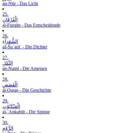
an-Nūr - Das Licht
25.
الْفُرْقَانِ
al-Furqān - Das Entscheidende
26.
الشُّعَرَآءِ
aš-Šuʿarāʾ - Die Dichter
27.
النَّمْلِ
an-Naml - Die Ameisen
28.
الْقَصَصِ
al-Qaṣaṣ - Die Geschichte
29.
الْعَنْکَبُوْتِ
al-ʿAnkabūt - Die Spinne
30.
الرُّوْمِ