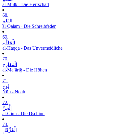
al-Mulk - Die Herrschaft
68.
الْقَلَمِ
al-Qalam - Die Schreibfeder
69.
الْحَآقَّۃِ
al-Ḥāqqa - Das Unvermeidliche
70.
الْمَعَارِجِ
al-Maʿāriǧ - Die Höhen
71.
نُوْحٍ
Nūḥ - Noah
72.
الْجِنِّ
al-Ǧinn - Die Dschinn
73.
الْمُزَّمِّلِ