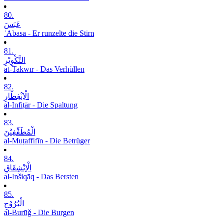
80.
عَبَسَ
ʿAbasa - Er runzelte die Stirn
81.
التَّکْوِیْرِ
at-Takwīr - Das Verhüllen
82.
الْاِنْفِطَارِ
al-Infiṭār - Die Spaltung
83.
الْمُطَفِّفِیْنَ
al-Muṭaffifīn - Die Betrüger
84.
الْاِنْشِقَاقِ
al-Inšiqāq - Das Bersten
85.
الْبُرُوْجِ
al-Burūǧ - Die Burgen