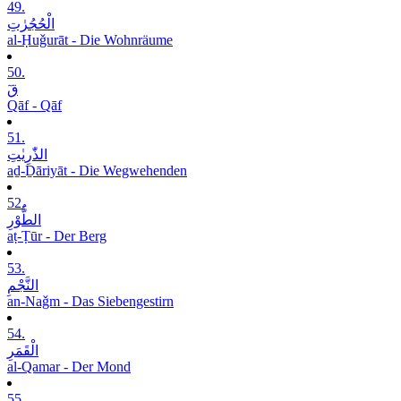
49.
الْحُجُرٰتِ
al-Ḥuǧurāt - Die Wohnräume
50.
قٓ
Qāf - Qāf
51.
الذّٰرِیٰتِ
aḏ-Ḏāriyāt - Die Wegwehenden
52.
الطُّوْرِ
aṭ-Ṭūr - Der Berg
53.
النَّجْمِ
an-Naǧm - Das Siebengestirn
54.
الْقَمَرِ
al-Qamar - Der Mond
55.