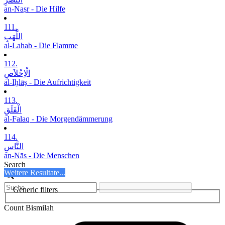
an-Naṣr - Die Hilfe
111.
اللَّھَبِ
al-Lahab - Die Flamme
112.
الْاِخْلاَصِ
al-Iḫlāṣ - Die Aufrichtigkeit
113.
الْفَلَقِ
al-Falaq - Die Morgendämmerung
114.
النَّاسِ
an-Nās - Die Menschen
Search
Weitere Resultate...
Generic filters
Count Bismilah