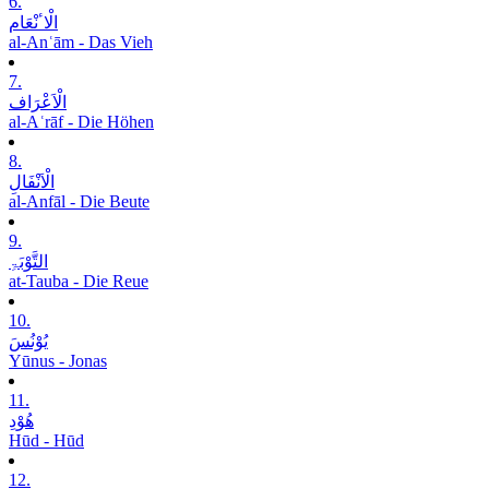
6.
الْاٴنْعَام
al-Anʿām - Das Vieh
7.
الْاَعْرَاف
al-Aʿrāf - Die Höhen
8.
الْاَنْفَالِ
al-Anfāl - Die Beute
9.
التَّوْبَۃِ
at-Tauba - Die Reue
10.
یُوْنُسَ
Yūnus - Jonas
11.
ھُوْدِ
Hūd - Hūd
12.