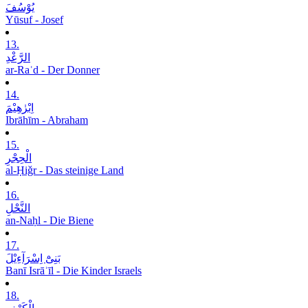
یُوْسُفَ
Yūsuf - Josef
13.
الرَّعْدِ
ar-Raʿd - Der Donner
14.
اِبْرٰھِیْمَ
Ibrāhīm - Abraham
15.
الْحِجْرِ
al-Ḥiǧr - Das steinige Land
16.
النَّحْلِ
an-Naḥl - Die Biene
17.
بَنِیْٓ اِسْرَآءِیْلَ
Banī Isrāʾīl - Die Kinder Israels
18.