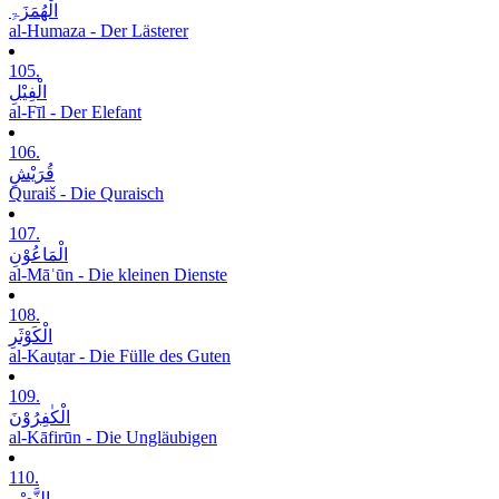
الْھُمَزَۃِ
al-Humaza - Der Lästerer
105.
الْفِیْلِ
al-Fīl - Der Elefant
106.
قُرَیْشٍ
Quraiš - Die Quraisch
107.
الْمَاعُوْنِ
al-Māʿūn - Die kleinen Dienste
108.
الْکَوْثَرِ
al-Kauṯar - Die Fülle des Guten
109.
الْکٰفِرُوْنَ
al-Kāfirūn - Die Ungläubigen
110.
النَّصْرِ