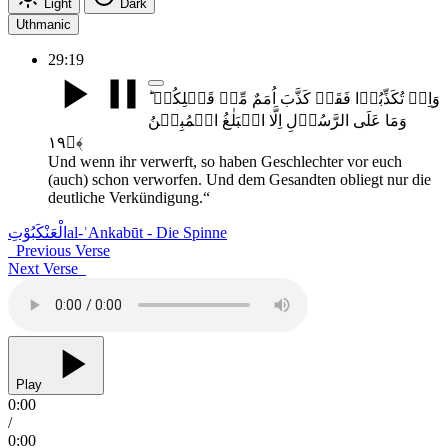
Light
Dark
Uthmanic
29:19
وَاِنۡ تُکَذِّبُوۡا فَقَدۡ کَذَّبَ اُمَمٌ مِّنۡ قَبۡلِکُمۡ ؕ
وَمَا عَلَی الرَّسُوۡلِ اِلَّا الۡبَلٰغُ الۡمُبِیۡنُ
﴿۱۹﴾
Und wenn ihr verwerft, so haben Geschlechter vor euch
(auch) schon verworfen. Und dem Gesandten obliegt nur die
deutliche Verkündigung.“
الْعَنْکَبُوْتِ
al-ʿAnkabūt - Die Spinne
Previous Verse
Next Verse
Play
0:00
/
0:00