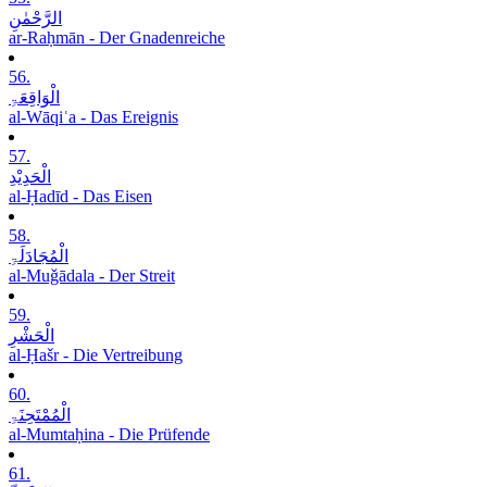
الرَّحْمٰنِ
ar-Raḥmān - Der Gnadenreiche
56.
الْوَاقِعَۃِ
al-Wāqiʿa - Das Ereignis
57.
الْحَدِیْدِ
al-Ḥadīd - Das Eisen
58.
الْمُجَادَلَۃِ
al-Muǧādala - Der Streit
59.
الْحَشْرِ
al-Ḥašr - Die Vertreibung
60.
الْمُمْتَحِنَۃِ
al-Mumtaḥina - Die Prüfende
61.