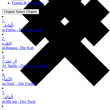
Fragen & Antworten
Chapter
Select Chapter
1.
الْفَاتِحَۃِ
al-Fātiḥa - Die Eröffnende
2.
البَقَرَة
al-Baqara - Die Kuh
3.
اٰلِ عِمْرٰنَ
Āl ʿImrān - Das Haus ʿImrāns
4.
النِّسَآءِ
an-Nisāʾ - Die Frauen
5.
الْمَآئِدَۃِ
al-Māʾida - Der Tisch