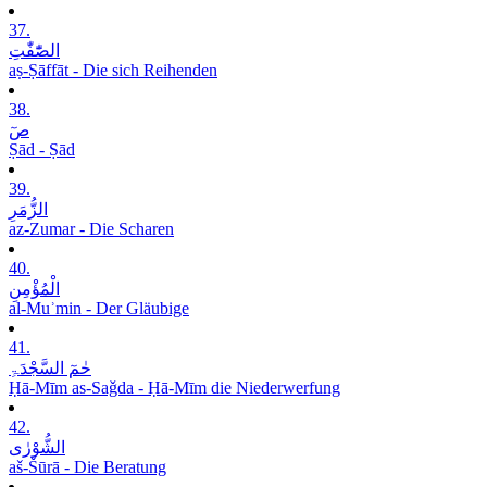
37.
الصّٰٓفّٰتِ
aṣ-Ṣāffāt - Die sich Reihenden
38.
صٓ
Ṣād - Ṣād
39.
الزُّمَرِ
az-Zumar - Die Scharen
40.
الْمُؤْمِنِ
al-Muʾmin - Der Gläubige
41.
حٰمٓ السَّجْدَۃِ
Ḥā-Mīm as-Saǧda - Ḥā-Mīm die Niederwerfung
42.
الشُّوْرٰی
aš-Šūrā - Die Beratung