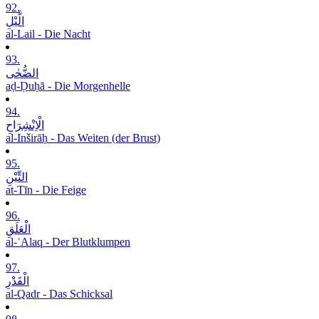
92.
الَّیْلِ
al-Lail - Die Nacht
93.
الضُّحٰی
aḍ-Ḍuḥā - Die Morgenhelle
94.
الْاِنْشِرَاحِ
al-Inširāḥ - Das Weiten (der Brust)
95.
التِّیْنِ
at-Tīn - Die Feige
96.
الْعَلَقِ
al-ʿAlaq - Der Blutklumpen
97.
الْقَدْرِ
al-Qadr - Das Schicksal