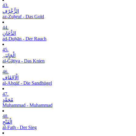
43.
الزُّخْرُفِ
az-Zuḫruf - Das Gold
44.
الدُّخَانِ
ad-Duḫān - Der Rauch
45.
الْجَاثِیَۃِ
al-Ǧāṯiya - Das Knien
46.
الْاَحْقَافِ
al-Aḥqāf - Die Sandhügel
47.
مُحَمَّدٍ
Muḥammad - Muhammad
48.
الْفَتْحِ
al-Fatḥ - Der Sieg