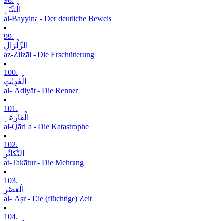
98.
الْبَیِّنَۃِ
al-Bayyina - Der deutliche Beweis
99.
الزِّلْزَالِ
az-Zilzāl - Die Erschütterung
100.
الْعٰدِیٰتِ
al-ʿĀdiyāt - Die Renner
101.
الْقَارِعَۃِ
al-Qāriʿa - Die Katastrophe
102.
التَّکاَثُرِ
at-Takāṯur - Die Mehrung
103.
الْعَصْرِ
al-ʿAṣr - Die (flüchtige) Zeit
104.