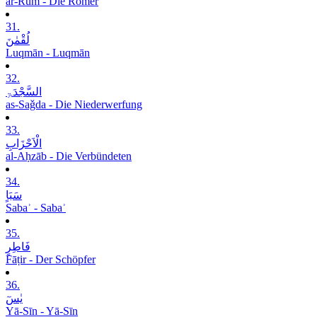
ar-Rūm - Die Römer
31.
لُقْمٰنَ
Luqmān - Luqmān
32.
السَّجْدَۃِ
as-Saǧda - Die Niederwerfung
33.
الْاَحْزَابِ
al-Aḥzāb - Die Verbündeten
34.
سَبَاٍ
Sabaʾ - Sabaʾ
35.
فَاطِرٍ
Fāṭir - Der Schöpfer
36.
یٰسٓ
Yā-Sīn - Yā-Sīn