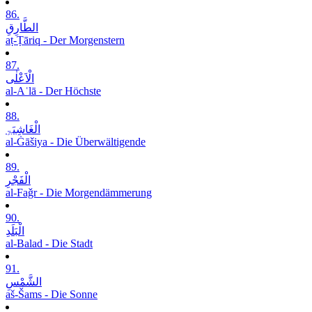
86.
الطَّارِقِ
aṭ-Ṭāriq - Der Morgenstern
87.
الْاَعْلٰی
al-Aʿlā - Der Höchste
88.
الْغَاشِیَۃِ
al-Ġāšiya - Die Überwältigende
89.
الْفَجْرِ
al-Faǧr - Die Morgendämmerung
90.
الْبَلَدِ
al-Balad - Die Stadt
91.
الشَّمْسِ
aš-Šams - Die Sonne