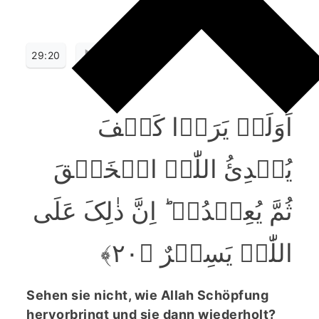
29:20
اَوَلَمۡ یَرَوۡا کَیۡفَ
یُبۡدِئُ اللّٰہُ الۡخَلۡقَ
ثُمَّ یُعِیۡدُہٗ ؕ اِنَّ ذٰلِکَ عَلَی
اللّٰہِ یَسِیۡرٌ ﴿۲۰﴾
Sehen sie nicht, wie Allah Schöpfung
hervorbringt und sie dann wiederholt?