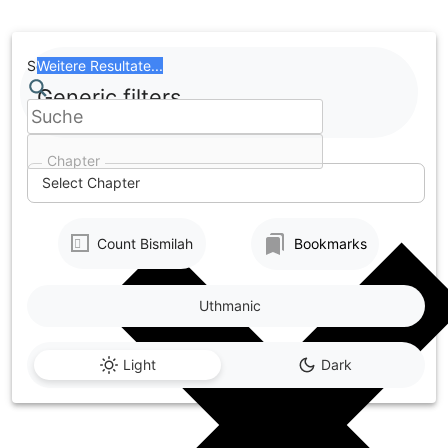
Skip
to
content
Search
Weitere Resultate...
Generic filters
Chapter
Select Chapter
Count Bismilah
Bookmarks
Uthmanic
Light
Dark