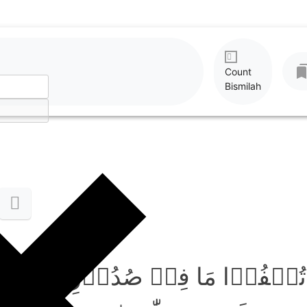
Count
Bismilah
تُخۡفُوۡا مَا فِیۡ صُدُوۡرِکُمۡ اَو