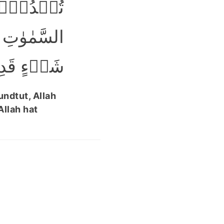
تُبۡدُوۡہُ 
السَّمٰوٰتِ 
شَیۡءٍ قَدِ﴾
undtut, Allah
Allah hat