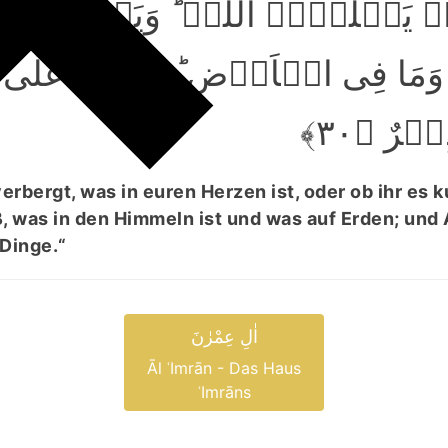
یَعۡلَمۡہُ اللّٰہُ ؕ وَیَعۡلَمُ مَا 
وَمَا فِی الۡاَرۡضِ ؕ وَاللّٰہُ عَلٰی ک
یۡرٌ ﴿۳۰
verbergt, was in euren Herzen ist, oder ob ihr es k
, was in den Himmeln ist und was auf Erden; und 
 Dinge.“
اٰلِ عِمْرٰنَ
Āl ʿImrān - Das Haus
ʿImrāns