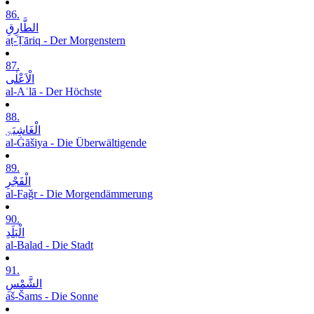
86.
الطَّارِقِ
aṭ-Ṭāriq - Der Morgenstern
87.
الْاَعْلٰی
al-Aʿlā - Der Höchste
88.
الْغَاشِیَۃِ
al-Ġāšiya - Die Überwältigende
89.
الْفَجْرِ
al-Faǧr - Die Morgendämmerung
90.
الْبَلَدِ
al-Balad - Die Stadt
91.
الشَّمْسِ
aš-Šams - Die Sonne