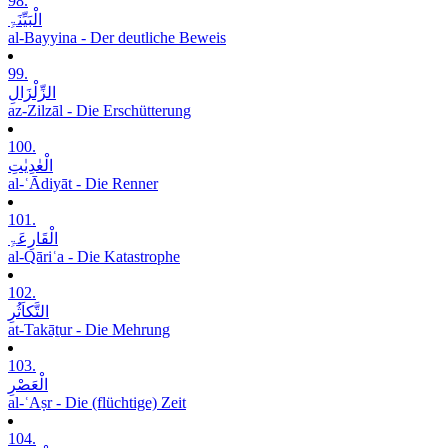
98.
الْبَیِّنَۃِ
al-Bayyina - Der deutliche Beweis
99.
الزِّلْزَالِ
az-Zilzāl - Die Erschütterung
100.
الْعٰدِیٰتِ
al-ʿĀdiyāt - Die Renner
101.
الْقَارِعَۃِ
al-Qāriʿa - Die Katastrophe
102.
التَّکاَثُرِ
at-Takāṯur - Die Mehrung
103.
الْعَصْرِ
al-ʿAṣr - Die (flüchtige) Zeit
104.