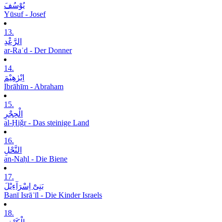
یُوْسُفَ
Yūsuf - Josef
13.
الرَّعْدِ
ar-Raʿd - Der Donner
14.
اِبْرٰھِیْمَ
Ibrāhīm - Abraham
15.
الْحِجْرِ
al-Ḥiǧr - Das steinige Land
16.
النَّحْلِ
an-Naḥl - Die Biene
17.
بَنِیْٓ اِسْرَآءِیْلَ
Banī Isrāʾīl - Die Kinder Israels
18.