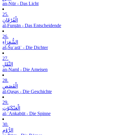
an-Nūr - Das Licht
25.
الْفُرْقَانِ
al-Furqān - Das Entscheidende
26.
الشُّعَرَآءِ
aš-Šuʿarāʾ - Die Dichter
27.
النَّمْلِ
an-Naml - Die Ameisen
28.
الْقَصَصِ
al-Qaṣaṣ - Die Geschichte
29.
الْعَنْکَبُوْتِ
al-ʿAnkabūt - Die Spinne
30.
الرُّوْمِ