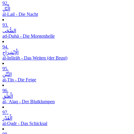
92.
الَّیْلِ
al-Lail - Die Nacht
93.
الضُّحٰی
aḍ-Ḍuḥā - Die Morgenhelle
94.
الْاِنْشِرَاحِ
al-Inširāḥ - Das Weiten (der Brust)
95.
التِّیْنِ
at-Tīn - Die Feige
96.
الْعَلَقِ
al-ʿAlaq - Der Blutklumpen
97.
الْقَدْرِ
al-Qadr - Das Schicksal