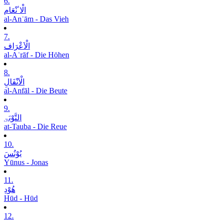
6.
الْاٴنْعَام
al-Anʿām - Das Vieh
7.
الْاَعْرَاف
al-Aʿrāf - Die Höhen
8.
الْاَنْفَالِ
al-Anfāl - Die Beute
9.
التَّوْبَۃِ
at-Tauba - Die Reue
10.
یُوْنُسَ
Yūnus - Jonas
11.
ھُوْدِ
Hūd - Hūd
12.