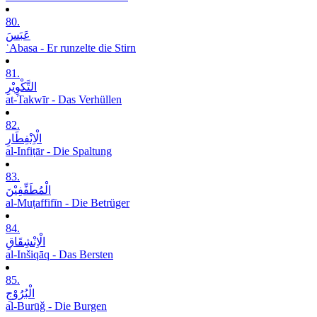
80.
عَبَسَ
ʿAbasa - Er runzelte die Stirn
81.
التَّکْوِیْرِ
at-Takwīr - Das Verhüllen
82.
الْاِنْفِطَارِ
al-Infiṭār - Die Spaltung
83.
الْمُطَفِّفِیْنَ
al-Muṭaffifīn - Die Betrüger
84.
الْاِنْشِقَاقِ
al-Inšiqāq - Das Bersten
85.
الْبُرُوْجِ
al-Burūǧ - Die Burgen