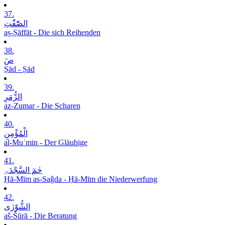
37.
الصّٰٓفّٰتِ
aṣ-Ṣāffāt - Die sich Reihenden
38.
صٓ
Ṣād - Ṣād
39.
الزُّمَرِ
az-Zumar - Die Scharen
40.
الْمُؤْمِنِ
al-Muʾmin - Der Gläubige
41.
حٰمٓ السَّجْدَۃِ
Ḥā-Mīm as-Saǧda - Ḥā-Mīm die Niederwerfung
42.
الشُّوْرٰی
aš-Šūrā - Die Beratung