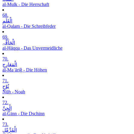
al-Mulk - Die Herrschaft
68.
الْقَلَمِ
al-Qalam - Die Schreibfeder
69.
الْحَآقَّۃِ
al-Ḥāqqa - Das Unvermeidliche
70.
الْمَعَارِجِ
al-Maʿāriǧ - Die Höhen
71.
نُوْحٍ
Nūḥ - Noah
72.
الْجِنِّ
al-Ǧinn - Die Dschinn
73.
الْمُزَّمِّلِ