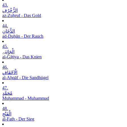
43.
الزُّخْرُفِ
az-Zuḫruf - Das Gold
44.
الدُّخَانِ
ad-Duḫān - Der Rauch
45.
الْجَاثِیَۃِ
al-Ǧāṯiya - Das Knien
46.
الْاَحْقَافِ
al-Aḥqāf - Die Sandhügel
47.
مُحَمَّدٍ
Muḥammad - Muhammad
48.
الْفَتْحِ
al-Fatḥ - Der Sieg