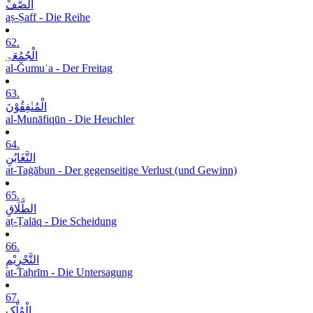
الصَّفِّ
aṣ-Ṣaff - Die Reihe
62.
الْجُمُعَۃِ
al-Ǧumuʿa - Der Freitag
63.
الْمُنٰفِقُوْنَ
al-Munāfiqūn - Die Heuchler
64.
التَّغَابُنِ
at-Taġābun - Der gegenseitige Verlust (und Gewinn)
65.
الطَّلَاقِ
aṭ-Ṭalāq - Die Scheidung
66.
التَّحْرِیْمِ
at-Taḥrīm - Die Untersagung
67.
الْمُلْکِ