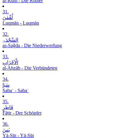
ar-Rūm - Die Römer
31.
لُقْمٰنَ
Luqmān - Luqmān
32.
السَّجْدَۃِ
as-Saǧda - Die Niederwerfung
33.
الْاَحْزَابِ
al-Aḥzāb - Die Verbündeten
34.
سَبَاٍ
Sabaʾ - Sabaʾ
35.
فَاطِرٍ
Fāṭir - Der Schöpfer
36.
یٰسٓ
Yā-Sīn - Yā-Sīn