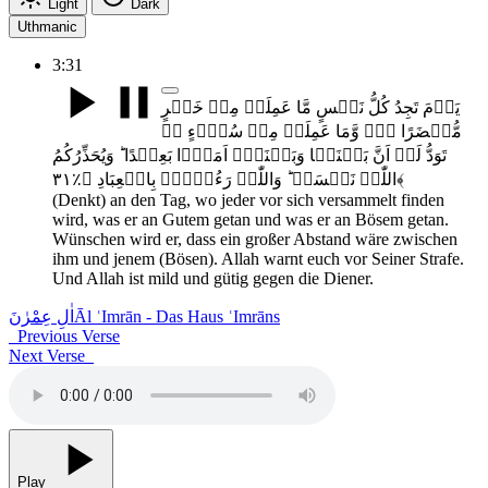
Light
Dark
Uthmanic
3:31
یَوۡمَ تَجِدُ کُلُّ نَفۡسٍ مَّا عَمِلَتۡ مِنۡ خَیۡرٍ
مُّحۡضَرًا ۚۖۛ وَّمَا عَمِلَتۡ مِنۡ سُوۡٓءٍ ۚۛ
تَوَدُّ لَوۡ اَنَّ بَیۡنَہَا وَبَیۡنَہٗۤ اَمَدًۢا بَعِیۡدًا ؕ وَیُحَذِّرُکُمُ
اللّٰہُ نَفۡسَہٗ ؕ وَاللّٰہُ رَءُوۡفٌۢ بِالۡعِبَادِ ﴿٪۳۱﴾
(Denkt) an den Tag, wo jeder vor sich versammelt finden
wird, was er an Gutem getan und was er an Bösem getan.
Wünschen wird er, dass ein großer Abstand wäre zwischen
ihm und jenem (Bösen). Allah warnt euch vor Seiner Strafe.
Und Allah ist mild und gütig gegen die Diener.
اٰلِ عِمْرٰنَ
Āl ʿImrān - Das Haus ʿImrāns
Previous Verse
Next Verse
Play