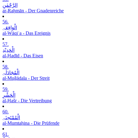
الرَّحْمٰنِ
ar-Raḥmān - Der Gnadenreiche
56.
الْوَاقِعَۃِ
al-Wāqiʿa - Das Ereignis
57.
الْحَدِیْدِ
al-Ḥadīd - Das Eisen
58.
الْمُجَادَلَۃِ
al-Muǧādala - Der Streit
59.
الْحَشْرِ
al-Ḥašr - Die Vertreibung
60.
الْمُمْتَحِنَۃِ
al-Mumtaḥina - Die Prüfende
61.