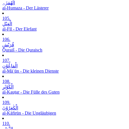
الْھُمَزَۃِ
al-Humaza - Der Lästerer
105.
الْفِیْلِ
al-Fīl - Der Elefant
106.
قُرَیْشٍ
Quraiš - Die Quraisch
107.
الْمَاعُوْنِ
al-Māʿūn - Die kleinen Dienste
108.
الْکَوْثَرِ
al-Kauṯar - Die Fülle des Guten
109.
الْکٰفِرُوْنَ
al-Kāfirūn - Die Ungläubigen
110.
النَّصْرِ