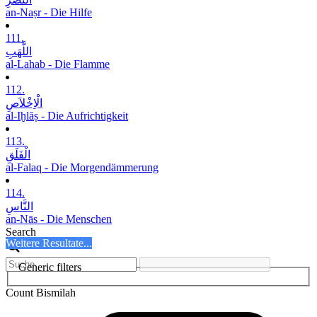
an-Naṣr - Die Hilfe
111.
اللَّھَبِ
al-Lahab - Die Flamme
112.
الْاِخْلاَصِ
al-Iḫlāṣ - Die Aufrichtigkeit
113.
الْفَلَقِ
al-Falaq - Die Morgendämmerung
114.
النَّاسِ
an-Nās - Die Menschen
Search
Weitere Resultate...
Generic filters
Count Bismilah