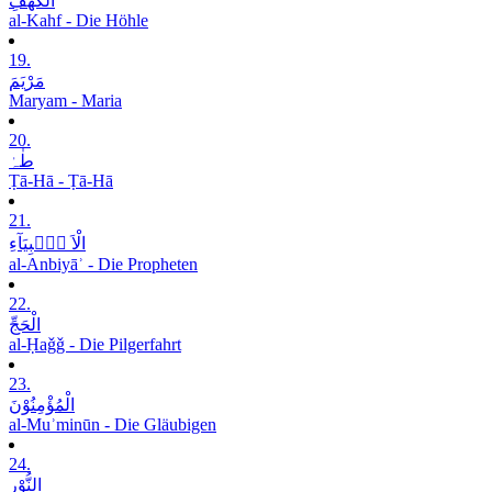
الْکَھْفِ
al-Kahf - Die Höhle
19.
مَرْیَمَ
Maryam - Maria
20.
طٰہٰ
Ṭā-Hā - Ṭā-Hā
21.
الْاَ نۡۢبِیَآءِ
al-Anbiyāʾ - Die Propheten
22.
الْحَجِّ
al-Ḥaǧǧ - Die Pilgerfahrt
23.
الْمُؤْمِنُوْنَ
al-Muʾminūn - Die Gläubigen
24.
النُّوْرِ