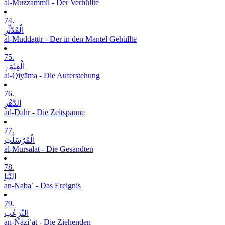
al-Muzzammil - Der Verhüllte
74.
الْمُدَّثِّرِ
al-Muddaṯṯir - Der in den Mantel Gehüllte
75.
الْقِیٰمَۃِ
al-Qiyāma - Die Auferstehung
76.
الدَّھْرِ
ad-Dahr - Die Zeitspanne
77.
الْمُرْسَلٰتِ
al-Mursalāt - Die Gesandten
78.
النَّبَاِ
an-Nabaʾ - Das Ereignis
79.
النّٰزِعٰتِ
an-Nāziʿāt - Die Ziehenden