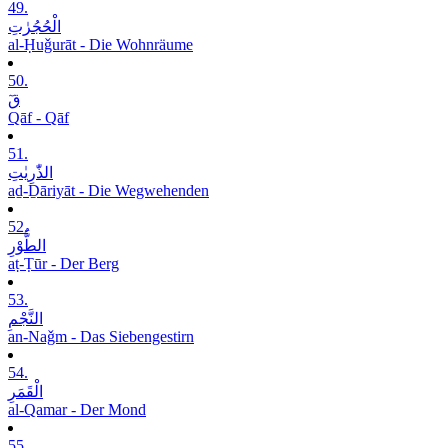
49.
الْحُجُرٰتِ
al-Ḥuǧurāt - Die Wohnräume
50.
قٓ
Qāf - Qāf
51.
الذّٰرِیٰتِ
aḏ-Ḏāriyāt - Die Wegwehenden
52.
الطُّوْرِ
aṭ-Ṭūr - Der Berg
53.
النَّجْمِ
an-Naǧm - Das Siebengestirn
54.
الْقَمَرِ
al-Qamar - Der Mond
55.