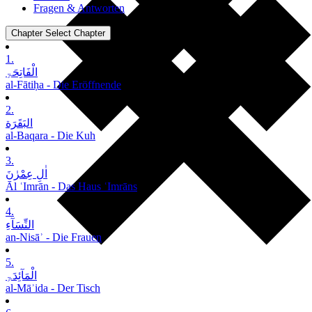
Fragen & Antworten
Chapter
Select Chapter
1.
الْفَاتِحَۃِ
al-Fātiḥa - Die Eröffnende
2.
البَقَرَة
al-Baqara - Die Kuh
3.
اٰلِ عِمْرٰنَ
Āl ʿImrān - Das Haus ʿImrāns
4.
النِّسَآءِ
an-Nisāʾ - Die Frauen
5.
الْمَآئِدَۃِ
al-Māʾida - Der Tisch