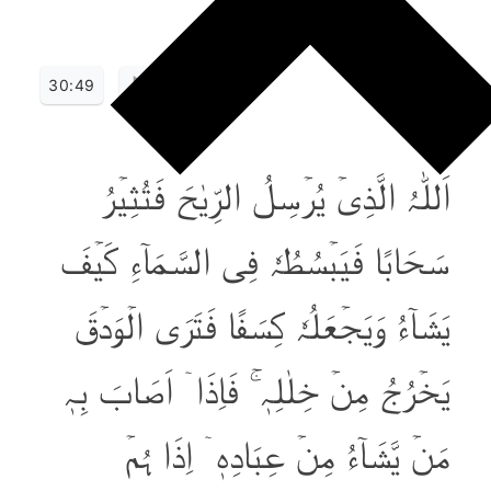
30:49
اَللّٰہُ الَّذِیۡ یُرۡسِلُ الرِّیٰحَ فَتُثِیۡرُ
سَحَابًا فَیَبۡسُطُہٗ فِی السَّمَآءِ کَیۡفَ
یَشَآءُ وَیَجۡعَلُہٗ کِسَفًا فَتَرَی الۡوَدۡقَ
یَخۡرُجُ مِنۡ خِلٰلِہٖ ۚ فَاِذَاۤ اَصَابَ بِہٖ
مَنۡ یَّشَآءُ مِنۡ عِبَادِہٖۤ اِذَا ہُمۡ