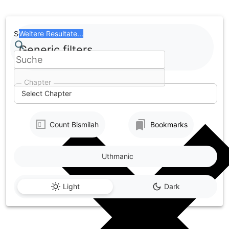
Skip
to
content
Search
Weitere Resultate...
Generic filters
Chapter
Select Chapter
Count Bismilah
Bookmarks
Uthmanic
Light
Dark