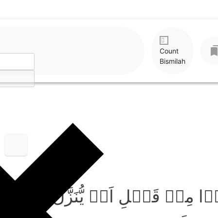
Count
Bismilah
ُوۡا مِنۡ قَبۡلِ اَنۡ یُّنَزَّلَ عَلَی