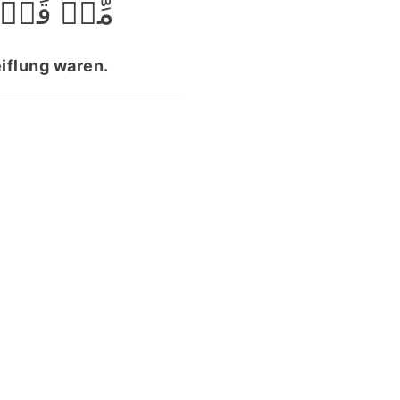
مِّنۡ قَبۡ﴾
eiflung waren.