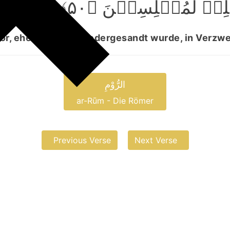
لِہٖ لَمُبۡلِسِیۡنَ ﴿۵۰
or, ehe er auf sie niedergesandt wurde, in Verzw
الرُّوْمِ
ar-Rūm - Die Römer
Previous Verse
Next Verse