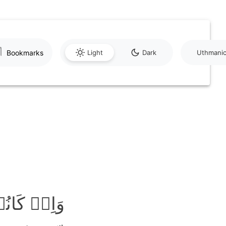
Bookmarks
Light
Dark
Uthmani
وَاِنۡ کَان