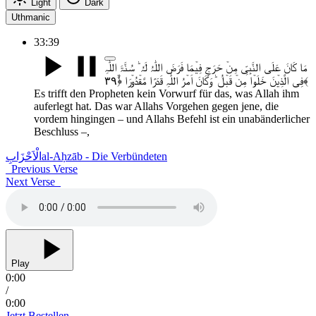
Light
Dark
Uthmanic
33:39
مَا کَانَ عَلَی النَّبِیِّ مِنۡ حَرَجٍ فِیۡمَا فَرَضَ اللّٰہُ لَہٗ ؕ سُنَّۃَ اللّٰہِ
فِی الَّذِیۡنَ خَلَوۡا مِنۡ قَبۡلُ ؕ وَکَانَ اَمۡرُ اللّٰہِ قَدَرًا مَّقۡدُوۡرَا ﴿۫ۙ۳۹﴾
Es trifft den Propheten kein Vorwurf für das, was Allah ihm
auferlegt hat. Das war Allahs Vorgehen gegen jene, die
vordem hingingen – und Allahs Befehl ist ein unabänderlicher
Beschluss –,
الْاَحْزَابِ
al-Aḥzāb - Die Verbündeten
Previous Verse
Next Verse
Play
0:00
/
0:00
Jetzt Bestellen