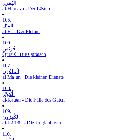
الْھُمَزَۃِ
al-Humaza - Der Lästerer
105.
الْفِیْلِ
al-Fīl - Der Elefant
106.
قُرَیْشٍ
Quraiš - Die Quraisch
107.
الْمَاعُوْنِ
al-Māʿūn - Die kleinen Dienste
108.
الْکَوْثَرِ
al-Kauṯar - Die Fülle des Guten
109.
الْکٰفِرُوْنَ
al-Kāfirūn - Die Ungläubigen
110.
النَّصْرِ