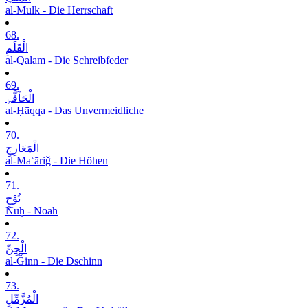
al-Mulk - Die Herrschaft
68.
الْقَلَمِ
al-Qalam - Die Schreibfeder
69.
الْحَآقَّۃِ
al-Ḥāqqa - Das Unvermeidliche
70.
الْمَعَارِجِ
al-Maʿāriǧ - Die Höhen
71.
نُوْحٍ
Nūḥ - Noah
72.
الْجِنِّ
al-Ǧinn - Die Dschinn
73.
الْمُزَّمِّلِ