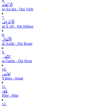
6.
الْاٴنْعَام
al-Anʿām - Das Vieh
7.
الْاَعْرَاف
al-Aʿrāf - Die Höhen
8.
الْاَنْفَالِ
al-Anfāl - Die Beute
9.
التَّوْبَۃِ
at-Tauba - Die Reue
10.
یُوْنُسَ
Yūnus - Jonas
11.
ھُوْدِ
Hūd - Hūd
12.