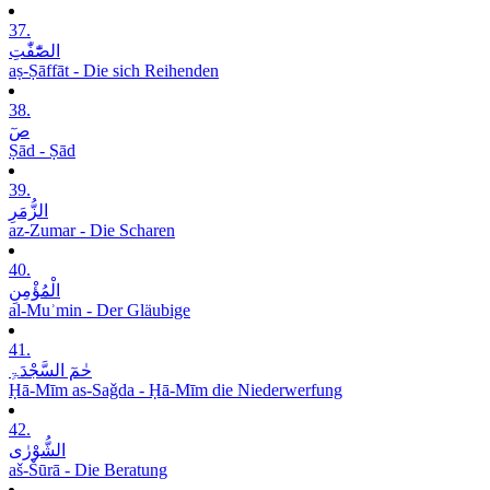
37.
الصّٰٓفّٰتِ
aṣ-Ṣāffāt - Die sich Reihenden
38.
صٓ
Ṣād - Ṣād
39.
الزُّمَرِ
az-Zumar - Die Scharen
40.
الْمُؤْمِنِ
al-Muʾmin - Der Gläubige
41.
حٰمٓ السَّجْدَۃِ
Ḥā-Mīm as-Saǧda - Ḥā-Mīm die Niederwerfung
42.
الشُّوْرٰی
aš-Šūrā - Die Beratung