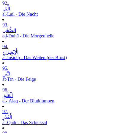
92.
الَّیْلِ
al-Lail - Die Nacht
93.
الضُّحٰی
aḍ-Ḍuḥā - Die Morgenhelle
94.
الْاِنْشِرَاحِ
al-Inširāḥ - Das Weiten (der Brust)
95.
التِّیْنِ
at-Tīn - Die Feige
96.
الْعَلَقِ
al-ʿAlaq - Der Blutklumpen
97.
الْقَدْرِ
al-Qadr - Das Schicksal