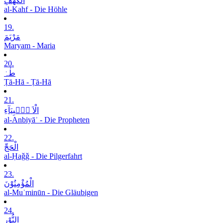
الْکَھْفِ
al-Kahf - Die Höhle
19.
مَرْیَمَ
Maryam - Maria
20.
طٰہٰ
Ṭā-Hā - Ṭā-Hā
21.
الْاَ نۡۢبِیَآءِ
al-Anbiyāʾ - Die Propheten
22.
الْحَجِّ
al-Ḥaǧǧ - Die Pilgerfahrt
23.
الْمُؤْمِنُوْنَ
al-Muʾminūn - Die Gläubigen
24.
النُّوْرِ