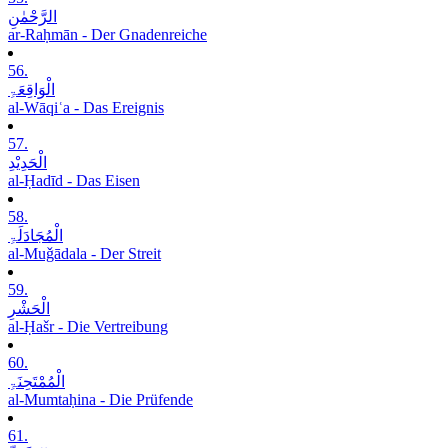
الرَّحْمٰنِ
ar-Raḥmān - Der Gnadenreiche
56.
الْوَاقِعَۃِ
al-Wāqiʿa - Das Ereignis
57.
الْحَدِیْدِ
al-Ḥadīd - Das Eisen
58.
الْمُجَادَلَۃِ
al-Muǧādala - Der Streit
59.
الْحَشْرِ
al-Ḥašr - Die Vertreibung
60.
الْمُمْتَحِنَۃِ
al-Mumtaḥina - Die Prüfende
61.