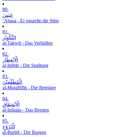
80.
عَبَسَ
ʿAbasa - Er runzelte die Stirn
81.
التَّکْوِیْرِ
at-Takwīr - Das Verhüllen
82.
الْاِنْفِطَارِ
al-Infiṭār - Die Spaltung
83.
الْمُطَفِّفِیْنَ
al-Muṭaffifīn - Die Betrüger
84.
الْاِنْشِقَاقِ
al-Inšiqāq - Das Bersten
85.
الْبُرُوْجِ
al-Burūǧ - Die Burgen