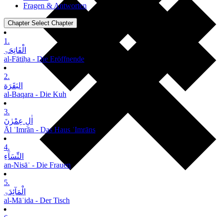
Fragen & Antworten
Chapter
Select Chapter
1.
الْفَاتِحَۃِ
al-Fātiḥa - Die Eröffnende
2.
البَقَرَة
al-Baqara - Die Kuh
3.
اٰلِ عِمْرٰنَ
Āl ʿImrān - Das Haus ʿImrāns
4.
النِّسَآءِ
an-Nisāʾ - Die Frauen
5.
الْمَآئِدَۃِ
al-Māʾida - Der Tisch