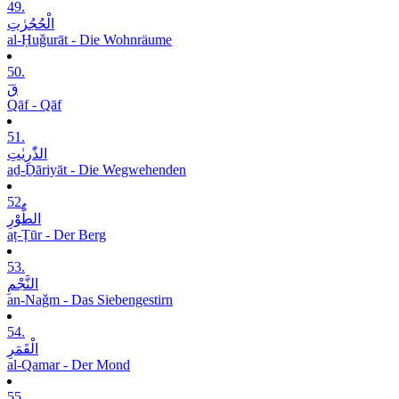
49.
الْحُجُرٰتِ
al-Ḥuǧurāt - Die Wohnräume
50.
قٓ
Qāf - Qāf
51.
الذّٰرِیٰتِ
aḏ-Ḏāriyāt - Die Wegwehenden
52.
الطُّوْرِ
aṭ-Ṭūr - Der Berg
53.
النَّجْمِ
an-Naǧm - Das Siebengestirn
54.
الْقَمَرِ
al-Qamar - Der Mond
55.