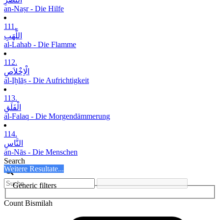
an-Naṣr - Die Hilfe
111.
اللَّھَبِ
al-Lahab - Die Flamme
112.
الْاِخْلاَصِ
al-Iḫlāṣ - Die Aufrichtigkeit
113.
الْفَلَقِ
al-Falaq - Die Morgendämmerung
114.
النَّاسِ
an-Nās - Die Menschen
Search
Weitere Resultate...
Generic filters
Count Bismilah