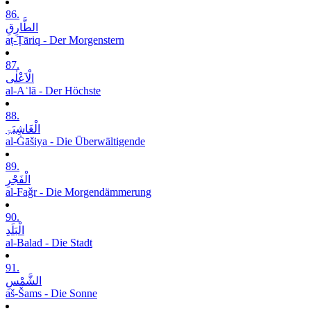
86.
الطَّارِقِ
aṭ-Ṭāriq - Der Morgenstern
87.
الْاَعْلٰی
al-Aʿlā - Der Höchste
88.
الْغَاشِیَۃِ
al-Ġāšiya - Die Überwältigende
89.
الْفَجْرِ
al-Faǧr - Die Morgendämmerung
90.
الْبَلَدِ
al-Balad - Die Stadt
91.
الشَّمْسِ
aš-Šams - Die Sonne