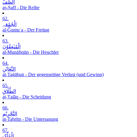
الصَّفِّ
aṣ-Ṣaff - Die Reihe
62.
الْجُمُعَۃِ
al-Ǧumuʿa - Der Freitag
63.
الْمُنٰفِقُوْنَ
al-Munāfiqūn - Die Heuchler
64.
التَّغَابُنِ
at-Taġābun - Der gegenseitige Verlust (und Gewinn)
65.
الطَّلَاقِ
aṭ-Ṭalāq - Die Scheidung
66.
التَّحْرِیْمِ
at-Taḥrīm - Die Untersagung
67.
الْمُلْکِ