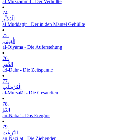
al-Muzzammil - Der Verhüllte
74.
الْمُدَّثِّرِ
al-Muddaṯṯir - Der in den Mantel Gehüllte
75.
الْقِیٰمَۃِ
al-Qiyāma - Die Auferstehung
76.
الدَّھْرِ
ad-Dahr - Die Zeitspanne
77.
الْمُرْسَلٰتِ
al-Mursalāt - Die Gesandten
78.
النَّبَاِ
an-Nabaʾ - Das Ereignis
79.
النّٰزِعٰتِ
an-Nāziʿāt - Die Ziehenden