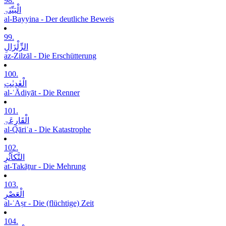
98.
الْبَیِّنَۃِ
al-Bayyina - Der deutliche Beweis
99.
الزِّلْزَالِ
az-Zilzāl - Die Erschütterung
100.
الْعٰدِیٰتِ
al-ʿĀdiyāt - Die Renner
101.
الْقَارِعَۃِ
al-Qāriʿa - Die Katastrophe
102.
التَّکاَثُرِ
at-Takāṯur - Die Mehrung
103.
الْعَصْرِ
al-ʿAṣr - Die (flüchtige) Zeit
104.