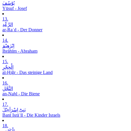
یُوْسُفَ
Yūsuf - Josef
13.
الرَّعْدِ
ar-Raʿd - Der Donner
14.
اِبْرٰھِیْمَ
Ibrāhīm - Abraham
15.
الْحِجْرِ
al-Ḥiǧr - Das steinige Land
16.
النَّحْلِ
an-Naḥl - Die Biene
17.
بَنِیْٓ اِسْرَآءِیْلَ
Banī Isrāʾīl - Die Kinder Israels
18.