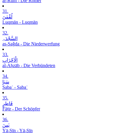
ar-Rūm - Die Römer
31.
لُقْمٰنَ
Luqmān - Luqmān
32.
السَّجْدَۃِ
as-Saǧda - Die Niederwerfung
33.
الْاَحْزَابِ
al-Aḥzāb - Die Verbündeten
34.
سَبَاٍ
Sabaʾ - Sabaʾ
35.
فَاطِرٍ
Fāṭir - Der Schöpfer
36.
یٰسٓ
Yā-Sīn - Yā-Sīn