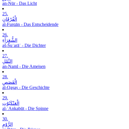
an-Nūr - Das Licht
25.
الْفُرْقَانِ
al-Furqān - Das Entscheidende
26.
الشُّعَرَآءِ
aš-Šuʿarāʾ - Die Dichter
27.
النَّمْلِ
an-Naml - Die Ameisen
28.
الْقَصَصِ
al-Qaṣaṣ - Die Geschichte
29.
الْعَنْکَبُوْتِ
al-ʿAnkabūt - Die Spinne
30.
الرُّوْمِ