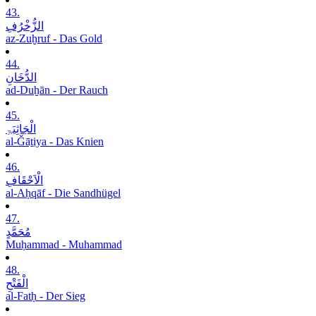
43.
الزُّخْرُفِ
az-Zuḫruf - Das Gold
44.
الدُّخَانِ
ad-Duḫān - Der Rauch
45.
الْجَاثِیَۃِ
al-Ǧāṯiya - Das Knien
46.
الْاَحْقَافِ
al-Aḥqāf - Die Sandhügel
47.
مُحَمَّدٍ
Muḥammad - Muhammad
48.
الْفَتْحِ
al-Fatḥ - Der Sieg