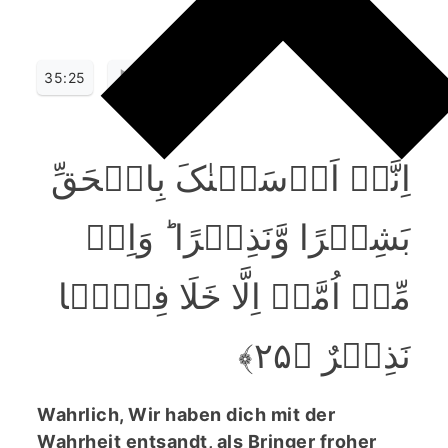
35:25
اِنَّاۤ اَرۡسَلۡنٰکَ بِالۡحَقِّ
بَشِیۡرًا وَّنَذِیۡرًا ؕ وَاِنۡ
مِّنۡ اُمَّۃٍ اِلَّا خَلَا فِیۡہَا
نَذِیۡرٌ ﴿۲۵﴾
Wahrlich, Wir haben dich mit der
Wahrheit entsandt, als Bringer froher