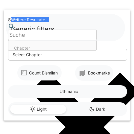
Skip
to
content
Search
Weitere Resultate...
Generic filters
Chapter
Select Chapter
Count Bismilah
Bookmarks
Uthmanic
Light
Dark