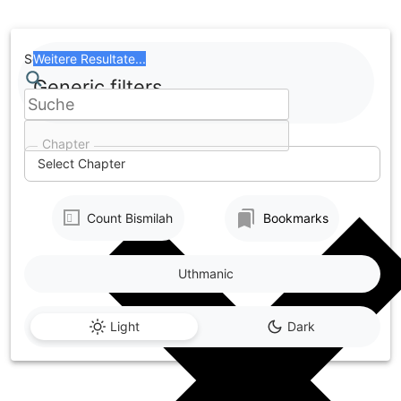
Skip
to
content
Search
Weitere Resultate...
Generic filters
Chapter
Select Chapter
Count Bismilah
Bookmarks
Uthmanic
Light
Dark