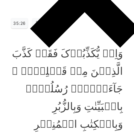
35:26
وَاِنۡ یُّکَذِّبُوۡکَ فَقَدۡ کَذَّبَ
الَّذِیۡنَ مِنۡ قَبۡلِہِمۡ ۚ
جَآءَتۡہُمۡ رُسُلُہُمۡ
بِالۡبَیِّنٰتِ وَبِالزُّبُرِ
وَبِالۡکِتٰبِ الۡمُنِیۡرِ