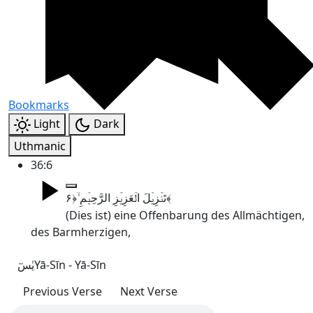
Bookmarks
Light
Dark
Uthmanic
36:6
تَنۡزِیۡلَ الۡعَزِیۡزِ الرَّحِیۡمِ ۙ﴿۶﴾
(Dies ist) eine Offenbarung des Allmächtigen,
des Barmherzigen,
یٰسٓ
Yā-Sīn - Yā-Sīn
Previous Verse
Next Verse