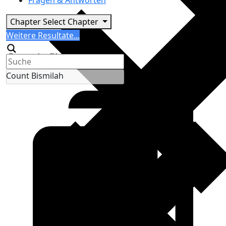
Fragen & Antworten
Chapter
Select Chapter
Search
Weitere Resultate...
Generic filters
Count Bismilah