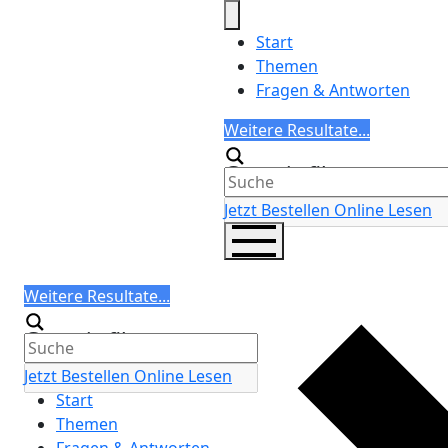
Skip
to
Start
content
Themen
Fragen & Antworten
Search
Weitere Resultate...
Generic filters
Jetzt Bestellen
Online Lesen
Search
Weitere Resultate...
Generic filters
Jetzt Bestellen
Online Lesen
Start
Themen