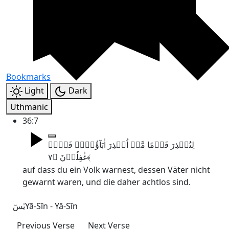
Bookmarks
Light
Dark
Uthmanic
36:7
لِتُنۡذِرَ قَوۡمًا مَّاۤ اُنۡذِرَ اٰبَآؤُہُمۡ فَہُمۡ
غٰفِلُوۡنَ ﴿۷﴾
auf dass du ein Volk warnest, dessen Väter nicht
gewarnt waren, und die daher achtlos sind.
یٰسٓ
Yā-Sīn - Yā-Sīn
Previous Verse
Next Verse