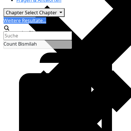
Fragen & Antworten
Chapter
Select Chapter
Search
Weitere Resultate...
Generic filters
Count Bismilah