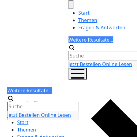
Skip
to
Start
content
Themen
Fragen & Antworten
Search
Weitere Resultate...
Generic filters
Jetzt Bestellen
Online Lesen
Search
Weitere Resultate...
Generic filters
Jetzt Bestellen
Online Lesen
Start
Themen