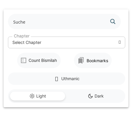
Skip
to
content
Chapter
Select Chapter
Count Bismilah
Bookmarks
Uthmanic
Light
Dark