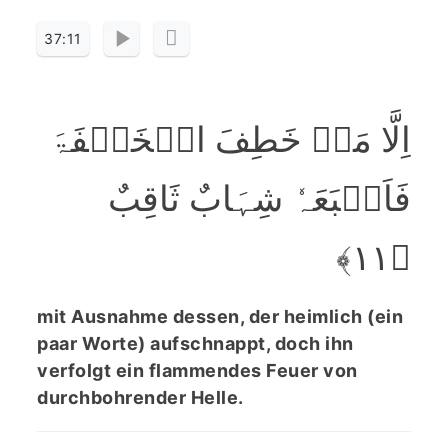
37:11
اِلَّا مَنۡ خَطِفَ الۡخَطۡفَۃَ
فَاَتۡبَعَہٗ شِہَابٌ ثَاقِبٌ
﴿۱۱﴾
mit Ausnahme dessen, der heimlich (ein
paar Worte) aufschnappt, doch ihn
verfolgt ein flammendes Feuer von
durchbohrender Helle.