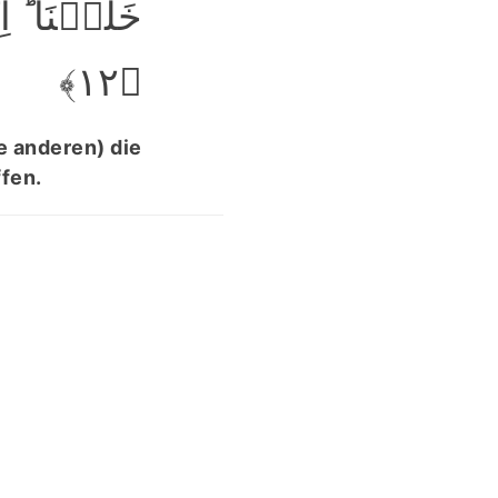
خَلَقۡنَا ؕ 
﴿۱۲﴾
e anderen) die
fen.