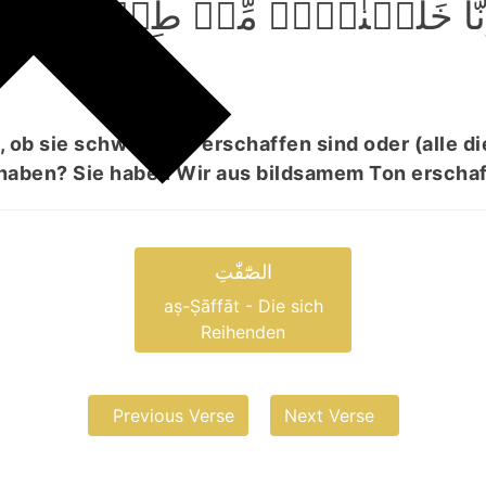
اِنَّا خَلَقۡنٰہُمۡ مِّنۡ طِیۡنٍ لَّازِبٍ
 ob sie schwerer zu erschaffen sind oder (alle di
haben? Sie haben Wir aus bildsamem Ton erschaf
الصّٰٓفّٰتِ
aṣ-Ṣāffāt - Die sich
Reihenden
Previous Verse
Next Verse