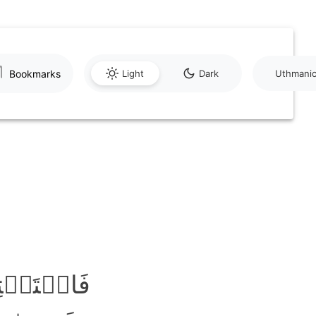
Bookmarks
Light
Dark
Uthmani
فَاسۡتَفۡتِ