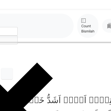
Count
Bismilah
ہِمۡ اَہُمۡ اَشَدُّ خَلۡقًا اَمۡ مّ