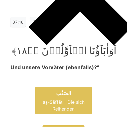
37:18
اَوَاٰبَآؤُنَا الۡاَوَّلُوۡنَ ﴿ؕ۱۸﴾
Und unsere Vorväter (ebenfalls)?“
الصّٰٓفّٰتِ
aṣ-Ṣāffāt - Die sich
Reihenden