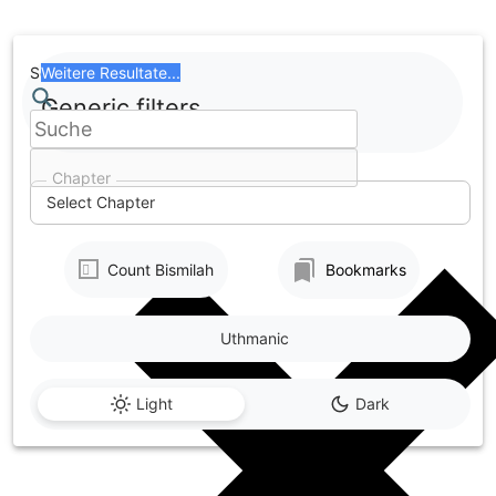
Skip
to
content
Search
Weitere Resultate...
Generic filters
Chapter
Select Chapter
Count Bismilah
Bookmarks
Uthmanic
Light
Dark