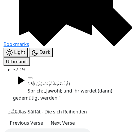
Bookmarks
Light
Dark
Uthmanic
37:19
قُلۡ نَعَمۡ وَاَنۡتُمۡ دَاخِرُوۡنَ ﴿ۚ۱۹﴾
Sprich: „Jawohl; und ihr werdet (dann)
gedemütigt werden.“
الصّٰٓفّٰتِ
aṣ-Ṣāffāt - Die sich Reihenden
Previous Verse
Next Verse