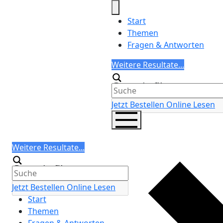
Skip
to
Start
content
Themen
Fragen & Antworten
Search
Weitere Resultate...
Generic filters
Jetzt Bestellen
Online Lesen
Search
Weitere Resultate...
Generic filters
Jetzt Bestellen
Online Lesen
Start
Themen