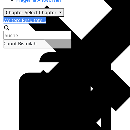
Fragen & Antworten
Chapter
Select Chapter
Search
Weitere Resultate...
Generic filters
Count Bismilah