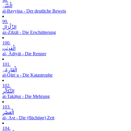
98.
الْبَیِّنَۃِ
al-Bayyina - Der deutliche Beweis
99.
الزِّلْزَالِ
az-Zilzāl - Die Erschütterung
100.
الْعٰدِیٰتِ
al-ʿĀdiyāt - Die Renner
101.
الْقَارِعَۃِ
al-Qāriʿa - Die Katastrophe
102.
التَّکاَثُرِ
at-Takāṯur - Die Mehrung
103.
الْعَصْرِ
al-ʿAṣr - Die (flüchtige) Zeit
104.