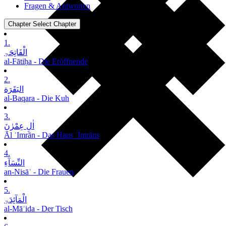
Fragen & Antworten
Chapter
Select Chapter
1.
الْفَاتِحَۃِ
al-Fātiḥa - Die Eröffnende
2.
البَقَرَة
al-Baqara - Die Kuh
3.
اٰلِ عِمْرٰنَ
Āl ʿImrān - Das Haus ʿImrāns
4.
النِّسَآءِ
an-Nisāʾ - Die Frauen
5.
الْمَآئِدَۃِ
al-Māʾida - Der Tisch