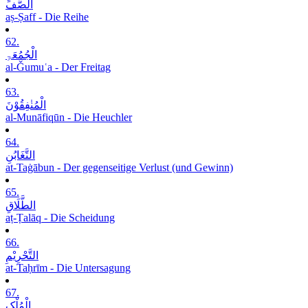
الصَّفِّ
aṣ-Ṣaff - Die Reihe
62.
الْجُمُعَۃِ
al-Ǧumuʿa - Der Freitag
63.
الْمُنٰفِقُوْنَ
al-Munāfiqūn - Die Heuchler
64.
التَّغَابُنِ
at-Taġābun - Der gegenseitige Verlust (und Gewinn)
65.
الطَّلَاقِ
aṭ-Ṭalāq - Die Scheidung
66.
التَّحْرِیْمِ
at-Taḥrīm - Die Untersagung
67.
الْمُلْکِ