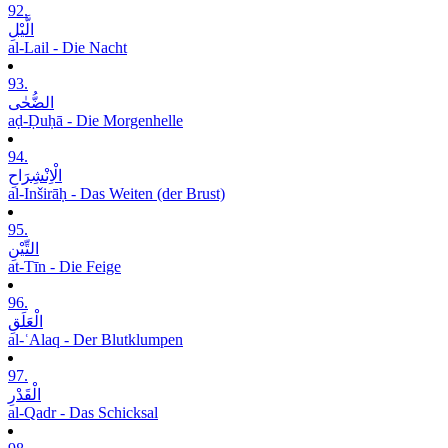
92.
الَّیْلِ
al-Lail - Die Nacht
93.
الضُّحٰی
aḍ-Ḍuḥā - Die Morgenhelle
94.
الْاِنْشِرَاحِ
al-Inširāḥ - Das Weiten (der Brust)
95.
التِّیْنِ
at-Tīn - Die Feige
96.
الْعَلَقِ
al-ʿAlaq - Der Blutklumpen
97.
الْقَدْرِ
al-Qadr - Das Schicksal