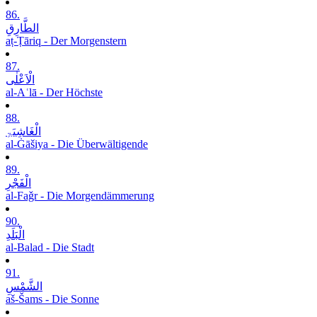
86.
الطَّارِقِ
aṭ-Ṭāriq - Der Morgenstern
87.
الْاَعْلٰی
al-Aʿlā - Der Höchste
88.
الْغَاشِیَۃِ
al-Ġāšiya - Die Überwältigende
89.
الْفَجْرِ
al-Faǧr - Die Morgendämmerung
90.
الْبَلَدِ
al-Balad - Die Stadt
91.
الشَّمْسِ
aš-Šams - Die Sonne