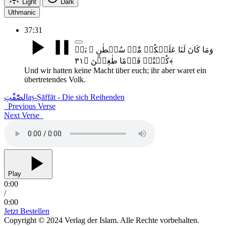
Light
Dark
Uthmanic
37:31
وَمَا کَانَ لَنَا عَلَیۡکُمۡ مِّنۡ سُلۡطٰنٍ ۚ بَلۡ
کُنۡتُمۡ قَوۡمًا طٰغِیۡنَ ﴿۳۱﴾
Und wir hatten keine Macht über euch; ihr aber waret ein
übertretendes Volk.
الصّٰٓفّٰتِ
aṣ-Ṣāffāt - Die sich Reihenden
Previous Verse
Next Verse
Play
0:00
/
0:00
Jetzt Bestellen
Copyright © 2024 Verlag der Islam. Alle Rechte vorbehalten.