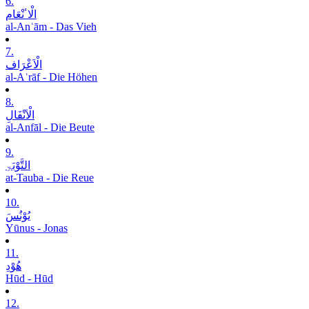
6.
الْاٴنْعَام
al-Anʿām - Das Vieh
7.
الْاَعْرَاف
al-Aʿrāf - Die Höhen
8.
الْاَنْفَالِ
al-Anfāl - Die Beute
9.
التَّوْبَۃِ
at-Tauba - Die Reue
10.
یُوْنُسَ
Yūnus - Jonas
11.
ھُوْدِ
Hūd - Hūd
12.