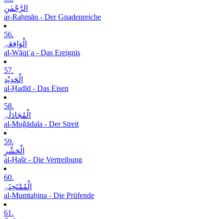
الرَّحْمٰنِ
ar-Raḥmān - Der Gnadenreiche
56.
الْوَاقِعَۃِ
al-Wāqiʿa - Das Ereignis
57.
الْحَدِیْدِ
al-Ḥadīd - Das Eisen
58.
الْمُجَادَلَۃِ
al-Muǧādala - Der Streit
59.
الْحَشْرِ
al-Ḥašr - Die Vertreibung
60.
الْمُمْتَحِنَۃِ
al-Mumtaḥina - Die Prüfende
61.