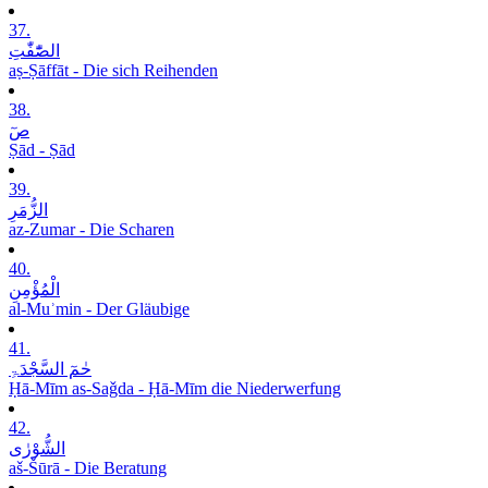
37.
الصّٰٓفّٰتِ
aṣ-Ṣāffāt - Die sich Reihenden
38.
صٓ
Ṣād - Ṣād
39.
الزُّمَرِ
az-Zumar - Die Scharen
40.
الْمُؤْمِنِ
al-Muʾmin - Der Gläubige
41.
حٰمٓ السَّجْدَۃِ
Ḥā-Mīm as-Saǧda - Ḥā-Mīm die Niederwerfung
42.
الشُّوْرٰی
aš-Šūrā - Die Beratung