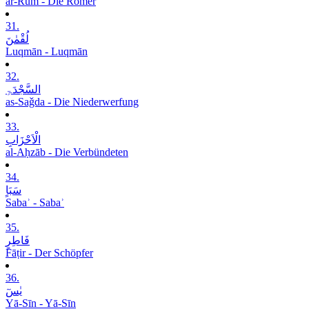
ar-Rūm - Die Römer
31.
لُقْمٰنَ
Luqmān - Luqmān
32.
السَّجْدَۃِ
as-Saǧda - Die Niederwerfung
33.
الْاَحْزَابِ
al-Aḥzāb - Die Verbündeten
34.
سَبَاٍ
Sabaʾ - Sabaʾ
35.
فَاطِرٍ
Fāṭir - Der Schöpfer
36.
یٰسٓ
Yā-Sīn - Yā-Sīn