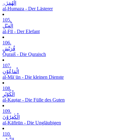
الْھُمَزَۃِ
al-Humaza - Der Lästerer
105.
الْفِیْلِ
al-Fīl - Der Elefant
106.
قُرَیْشٍ
Quraiš - Die Quraisch
107.
الْمَاعُوْنِ
al-Māʿūn - Die kleinen Dienste
108.
الْکَوْثَرِ
al-Kauṯar - Die Fülle des Guten
109.
الْکٰفِرُوْنَ
al-Kāfirūn - Die Ungläubigen
110.
النَّصْرِ