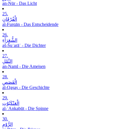
an-Nūr - Das Licht
25.
الْفُرْقَانِ
al-Furqān - Das Entscheidende
26.
الشُّعَرَآءِ
aš-Šuʿarāʾ - Die Dichter
27.
النَّمْلِ
an-Naml - Die Ameisen
28.
الْقَصَصِ
al-Qaṣaṣ - Die Geschichte
29.
الْعَنْکَبُوْتِ
al-ʿAnkabūt - Die Spinne
30.
الرُّوْمِ