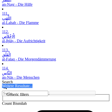
an-Naṣr - Die Hilfe
111.
اللَّھَبِ
al-Lahab - Die Flamme
112.
الْاِخْلاَصِ
al-Iḫlāṣ - Die Aufrichtigkeit
113.
الْفَلَقِ
al-Falaq - Die Morgendämmerung
114.
النَّاسِ
an-Nās - Die Menschen
Search
Weitere Resultate...
Generic filters
Count Bismilah