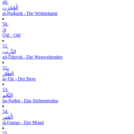
49.
الْحُجُرٰتِ
al-Ḥuǧurāt - Die Wohnräume
50.
قٓ
Qāf - Qāf
51.
الذّٰرِیٰتِ
aḏ-Ḏāriyāt - Die Wegwehenden
52.
الطُّوْرِ
aṭ-Ṭūr - Der Berg
53.
النَّجْمِ
an-Naǧm - Das Siebengestirn
54.
الْقَمَرِ
al-Qamar - Der Mond
55.