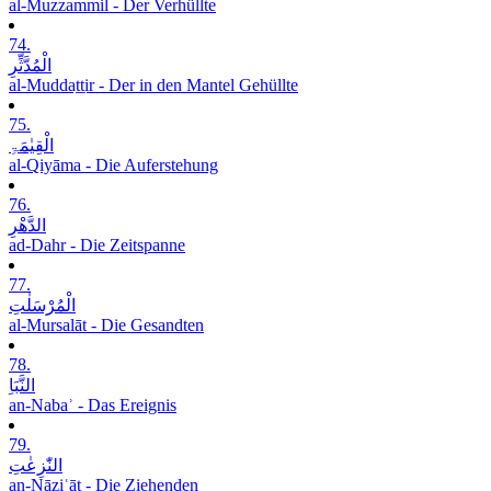
al-Muzzammil - Der Verhüllte
74.
الْمُدَّثِّرِ
al-Muddaṯṯir - Der in den Mantel Gehüllte
75.
الْقِیٰمَۃِ
al-Qiyāma - Die Auferstehung
76.
الدَّھْرِ
ad-Dahr - Die Zeitspanne
77.
الْمُرْسَلٰتِ
al-Mursalāt - Die Gesandten
78.
النَّبَاِ
an-Nabaʾ - Das Ereignis
79.
النّٰزِعٰتِ
an-Nāziʿāt - Die Ziehenden