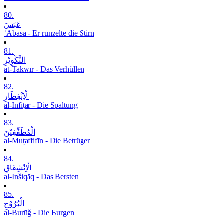
80.
عَبَسَ
ʿAbasa - Er runzelte die Stirn
81.
التَّکْوِیْرِ
at-Takwīr - Das Verhüllen
82.
الْاِنْفِطَارِ
al-Infiṭār - Die Spaltung
83.
الْمُطَفِّفِیْنَ
al-Muṭaffifīn - Die Betrüger
84.
الْاِنْشِقَاقِ
al-Inšiqāq - Das Bersten
85.
الْبُرُوْجِ
al-Burūǧ - Die Burgen