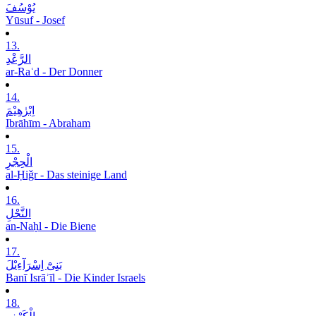
یُوْسُفَ
Yūsuf - Josef
13.
الرَّعْدِ
ar-Raʿd - Der Donner
14.
اِبْرٰھِیْمَ
Ibrāhīm - Abraham
15.
الْحِجْرِ
al-Ḥiǧr - Das steinige Land
16.
النَّحْلِ
an-Naḥl - Die Biene
17.
بَنِیْٓ اِسْرَآءِیْلَ
Banī Isrāʾīl - Die Kinder Israels
18.