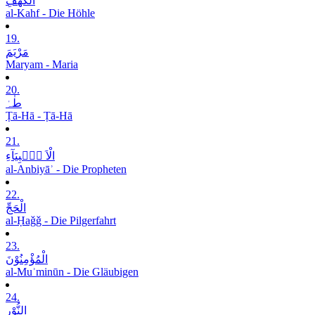
الْکَھْفِ
al-Kahf - Die Höhle
19.
مَرْیَمَ
Maryam - Maria
20.
طٰہٰ
Ṭā-Hā - Ṭā-Hā
21.
الْاَ نۡۢبِیَآءِ
al-Anbiyāʾ - Die Propheten
22.
الْحَجِّ
al-Ḥaǧǧ - Die Pilgerfahrt
23.
الْمُؤْمِنُوْنَ
al-Muʾminūn - Die Gläubigen
24.
النُّوْرِ