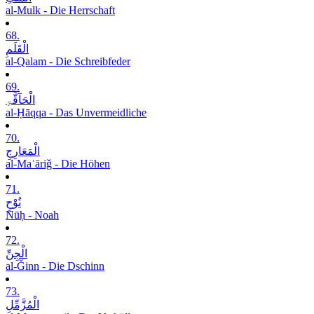
al-Mulk - Die Herrschaft
68.
الْقَلَمِ
al-Qalam - Die Schreibfeder
69.
الْحَآقَّۃِ
al-Ḥāqqa - Das Unvermeidliche
70.
الْمَعَارِجِ
al-Maʿāriǧ - Die Höhen
71.
نُوْحٍ
Nūḥ - Noah
72.
الْجِنِّ
al-Ǧinn - Die Dschinn
73.
الْمُزَّمِّلِ