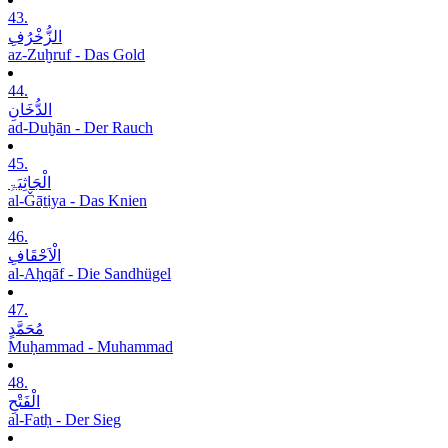
43.
الزُّخْرُفِ
az-Zuḫruf - Das Gold
44.
الدُّخَانِ
ad-Duḫān - Der Rauch
45.
الْجَاثِیَۃِ
al-Ǧāṯiya - Das Knien
46.
الْاَحْقَافِ
al-Aḥqāf - Die Sandhügel
47.
مُحَمَّدٍ
Muḥammad - Muhammad
48.
الْفَتْحِ
al-Fatḥ - Der Sieg