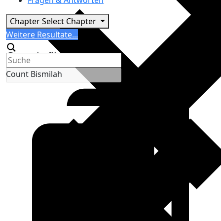
Fragen & Antworten
Chapter
Select Chapter
Search
Weitere Resultate...
Generic filters
Count Bismilah