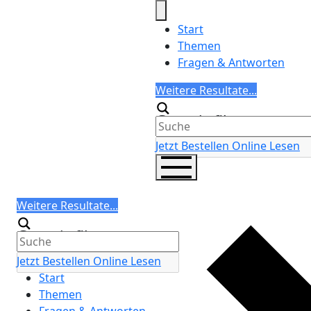
Skip
to
Start
content
Themen
Fragen & Antworten
Search
Weitere Resultate...
Generic filters
Jetzt Bestellen
Online Lesen
Search
Weitere Resultate...
Generic filters
Jetzt Bestellen
Online Lesen
Start
Themen