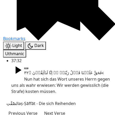
Bookmarks
Light
Dark
Uthmanic
37:32
فَحَقَّ عَلَیۡنَا قَوۡلُ رَبِّنَاۤ ٭ۖ اِنَّا لَذَآئِقُوۡنَ ﴿۳۲﴾
Nun hat sich das Wort unseres Herrn gegen
uns als wahr erwiesen: Wir werden gewisslich (die
Strafe) kosten müssen.
الصّٰٓفّٰتِ
aṣ-Ṣāffāt - Die sich Reihenden
Previous Verse
Next Verse