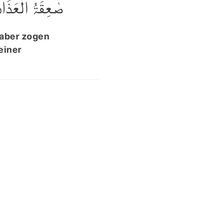
صٰعِقَۃُ الۡعَذَا﴾
 aber zogen
einer