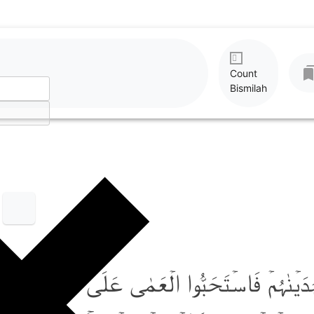
Count
Bismilah
فَہَدَیۡنٰہُمۡ فَاسۡتَحَبُّوا الۡعَمٰی عَلَی الۡہُدٰی فَاَخَذ