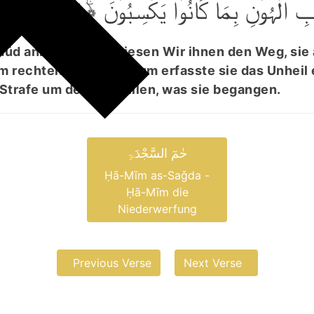
بِ الۡہُوۡنِ بِمَا کَانُوۡا یَکۡسِبُوۡنَ ﴿ۚ۱۸
ūd anbelangt, so wiesen Wir ihnen den Weg, sie
em rechten Weg vor, drum erfasste sie das Unheil 
Strafe um dessentwillen, was sie begangen.
حٰمٓ السَّجْدَۃِ
Ḥā-Mīm as-Saǧda -
Ḥā-Mīm die
Niederwerfung
Previous Verse
Next Verse