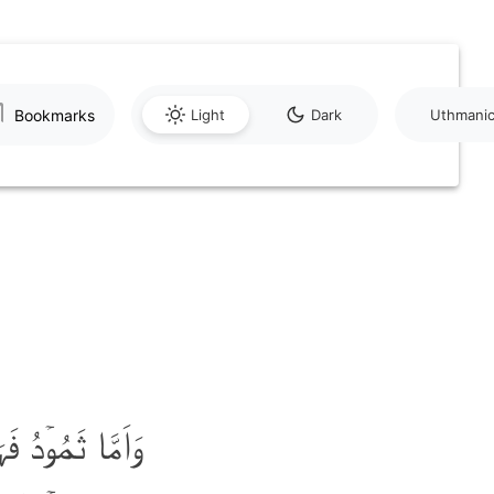
Bookmarks
Light
Dark
Uthmani
وَاَمَّا ثَمُوۡدُ 