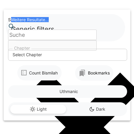
Skip
to
content
Search
Weitere Resultate...
Generic filters
Chapter
Select Chapter
Count Bismilah
Bookmarks
Uthmanic
Light
Dark