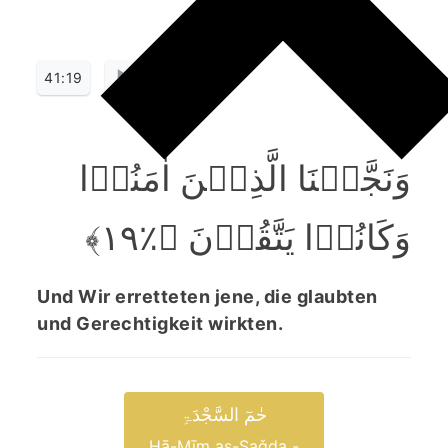
41:19
وَنَجَّیۡنَا الَّذِیۡنَ اٰمَنُوۡا
وَکَانُوۡا یَتَّقُوۡنَ ﴿٪۱۹﴾
Und Wir erretteten jene, die glaubten
und Gerechtigkeit wirkten.
حٰمٓ السَّجْدَۃِ
Ḥā-Mīm as-Saǧda -