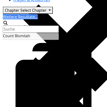
Fragen & Antworten
Chapter
Select Chapter
Search
Weitere Resultate...
Generic filters
Count Bismilah