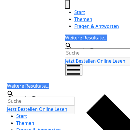
Skip
to
Start
content
Themen
Fragen & Antworten
Search
Weitere Resultate...
Generic filters
Jetzt Bestellen
Online Lesen
Search
Weitere Resultate...
Generic filters
Jetzt Bestellen
Online Lesen
Start
Themen