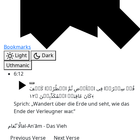
Bookmarks
Light
Dark
Uthmanic
6:12
قُلۡ سِیۡرُوۡا فِی الۡاَرۡضِ ثُمَّ انۡظُرُوۡا کَیۡفَ
کَانَ عَاقِبَۃُ الۡمُکَذِّبِیۡنَ ﴿۱۲﴾
Sprich: „Wandert über die Erde und seht, wie das
Ende der Verleugner war.“
الْاٴنْعَام
al-Anʿām - Das Vieh
Previous Verse
Next Verse