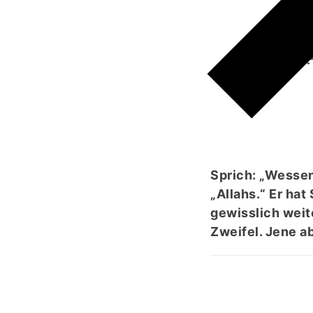
َ
Sprich: „Wessen
„Allahs.“ Er ha
gewisslich weit
Zweifel. Jene ab