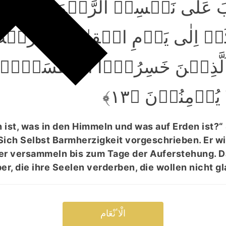
 کَتَبَ عَلٰی نَفۡسِہِ الرَّحۡمَۃَ
َکُمۡ اِلٰی یَوۡمِ الۡقِیٰمَۃِ لَا رَیۡب
َلَّذِیۡنَ خَسِرُوۡۤا اَنۡفُسَہُمۡ
یُؤۡمِنُوۡنَ ﴿۱۳
 ist, was in den Himmeln und was auf Erden ist?“ 
t Sich Selbst Barmherzigkeit vorgeschrieben. Er w
er versammeln bis zum Tage der Auferstehung. Da
er, die ihre Seelen verderben, die wollen nicht g
الْاٴنْعَام