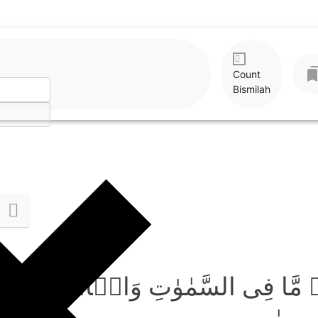
Count
Bismilah
ۡ مَّا فِی السَّمٰوٰتِ وَالۡاَرۡضِ ؕ ق