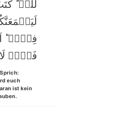
لِّلّٰہِ ؕ ؕ
لَیَجۡمَعَنّ
فِیۡہِ ؕ ا
فَہُمۡ لَا ﴾
Sprich:
ird euch
ran ist kein
lauben.