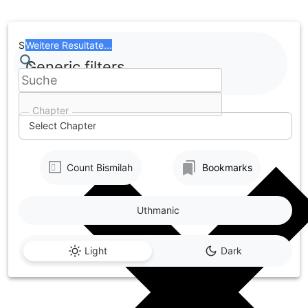
Skip
to
content
Search
Weitere Resultate...
Generic filters
Chapter
Select Chapter
Count Bismilah
Bookmarks
Uthmanic
Light
Dark