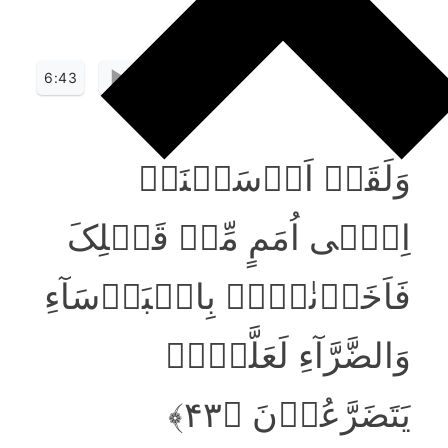
6:43
وَلَقَدۡ اَرۡسَلۡنَاۤ
اِلٰۤی اُمَمٍ مِّنۡ قَبۡلِکَ
فَاَخَذۡنٰہُمۡ بِالۡبَاۡسَآءِ
وَالضَّرَّآءِ لَعَلَّہُمۡ
یَتَضَرَّعُوۡنَ ﴿۴۳﴾