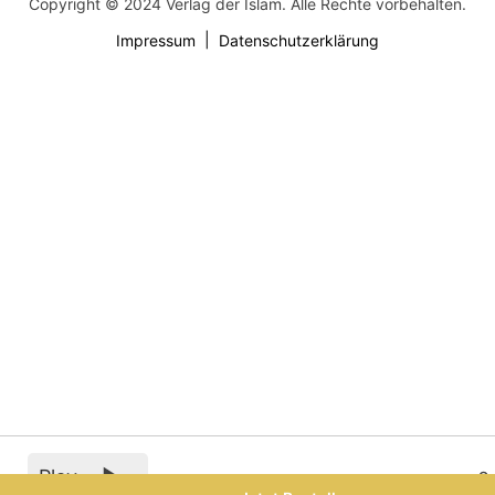
Copyright © 2024 Verlag der Islam. Alle Rechte vorbehalten.
Impressum
Datenschutzerklärung
Play
0