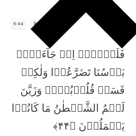
6:44
فَلَوۡلَاۤ اِذۡ جَآءَہُمۡ
بَاۡسُنَا تَضَرَّعُوۡا وَلٰکِنۡ
قَسَتۡ قُلُوۡبُہُمۡ وَزَیَّنَ
لَہُمُ الشَّیۡطٰنُ مَا کَانُوۡا
یَعۡمَلُوۡنَ ﴿۴۴﴾