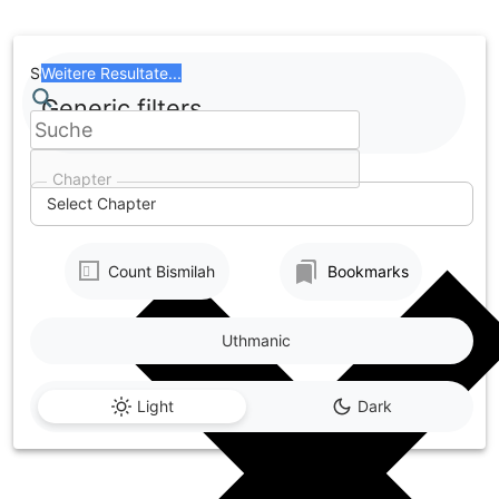
Skip
to
content
Search
Weitere Resultate...
Generic filters
Chapter
Select Chapter
Count Bismilah
Bookmarks
Uthmanic
Light
Dark