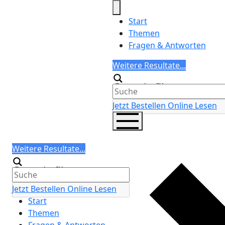
Skip
to
Start
content
Themen
Fragen & Antworten
Search
Weitere Resultate...
Generic filters
Jetzt Bestellen
Online Lesen
Search
Weitere Resultate...
Generic filters
Jetzt Bestellen
Online Lesen
Start
Themen