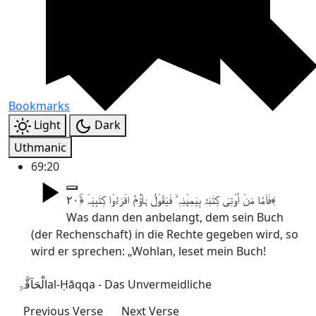
Bookmarks
Light
Dark
Uthmanic
69:20
فَاَمَّا مَنۡ اُوۡتِیَ کِتٰبَہٗ بِیَمِیۡنِہٖ ۙ فَیَقُوۡلُ ہَآؤُمُ اقۡرَءُوۡا کِتٰبِیَہۡ ﴿ۚ۲۰﴾
Was dann den anbelangt, dem sein Buch
(der Rechenschaft) in die Rechte gegeben wird, so
wird er sprechen: „Wohlan, leset mein Buch!
الْحَآقَّۃِ
al-Ḥāqqa - Das Unvermeidliche
Previous Verse
Next Verse