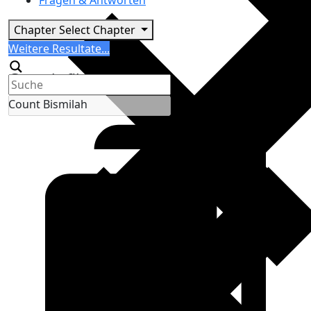
Fragen & Antworten
Chapter
Select Chapter
Search
Weitere Resultate...
Generic filters
Count Bismilah