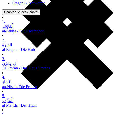
Fragen & Antworten
Chapter
Select Chapter
1.
الْفَاتِحَۃِ
al-Fātiḥa - Die Eröffnende
2.
البَقَرَة
al-Baqara - Die Kuh
3.
اٰلِ عِمْرٰنَ
Āl ʿImrān - Das Haus ʿImrāns
4.
النِّسَآءِ
an-Nisāʾ - Die Frauen
5.
الْمَآئِدَۃِ
al-Māʾida - Der Tisch