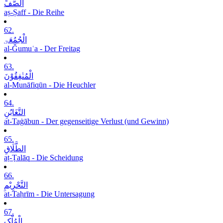
الصَّفِّ
aṣ-Ṣaff - Die Reihe
62.
الْجُمُعَۃِ
al-Ǧumuʿa - Der Freitag
63.
الْمُنٰفِقُوْنَ
al-Munāfiqūn - Die Heuchler
64.
التَّغَابُنِ
at-Taġābun - Der gegenseitige Verlust (und Gewinn)
65.
الطَّلَاقِ
aṭ-Ṭalāq - Die Scheidung
66.
التَّحْرِیْمِ
at-Taḥrīm - Die Untersagung
67.
الْمُلْکِ