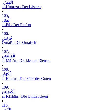
الْھُمَزَۃِ
al-Humaza - Der Lästerer
105.
الْفِیْلِ
al-Fīl - Der Elefant
106.
قُرَیْشٍ
Quraiš - Die Quraisch
107.
الْمَاعُوْنِ
al-Māʿūn - Die kleinen Dienste
108.
الْکَوْثَرِ
al-Kauṯar - Die Fülle des Guten
109.
الْکٰفِرُوْنَ
al-Kāfirūn - Die Ungläubigen
110.
النَّصْرِ