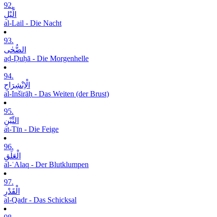
92.
الَّیْلِ
al-Lail - Die Nacht
93.
الضُّحٰی
aḍ-Ḍuḥā - Die Morgenhelle
94.
الْاِنْشِرَاحِ
al-Inširāḥ - Das Weiten (der Brust)
95.
التِّیْنِ
at-Tīn - Die Feige
96.
الْعَلَقِ
al-ʿAlaq - Der Blutklumpen
97.
الْقَدْرِ
al-Qadr - Das Schicksal