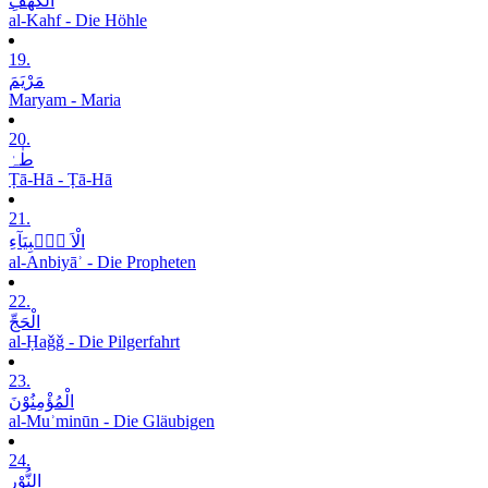
الْکَھْفِ
al-Kahf - Die Höhle
19.
مَرْیَمَ
Maryam - Maria
20.
طٰہٰ
Ṭā-Hā - Ṭā-Hā
21.
الْاَ نۡۢبِیَآءِ
al-Anbiyāʾ - Die Propheten
22.
الْحَجِّ
al-Ḥaǧǧ - Die Pilgerfahrt
23.
الْمُؤْمِنُوْنَ
al-Muʾminūn - Die Gläubigen
24.
النُّوْرِ