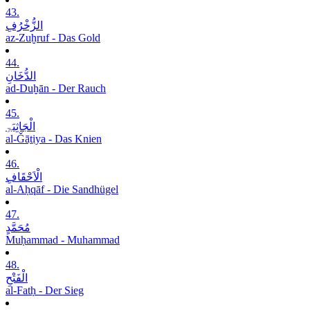
43.
الزُّخْرُفِ
az-Zuḫruf - Das Gold
44.
الدُّخَانِ
ad-Duḫān - Der Rauch
45.
الْجَاثِیَۃِ
al-Ǧāṯiya - Das Knien
46.
الْاَحْقَافِ
al-Aḥqāf - Die Sandhügel
47.
مُحَمَّدٍ
Muḥammad - Muhammad
48.
الْفَتْحِ
al-Fatḥ - Der Sieg