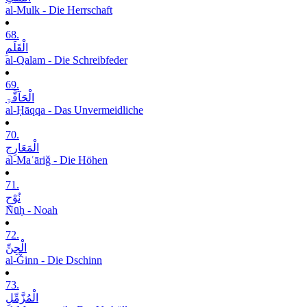
al-Mulk - Die Herrschaft
68.
الْقَلَمِ
al-Qalam - Die Schreibfeder
69.
الْحَآقَّۃِ
al-Ḥāqqa - Das Unvermeidliche
70.
الْمَعَارِجِ
al-Maʿāriǧ - Die Höhen
71.
نُوْحٍ
Nūḥ - Noah
72.
الْجِنِّ
al-Ǧinn - Die Dschinn
73.
الْمُزَّمِّلِ