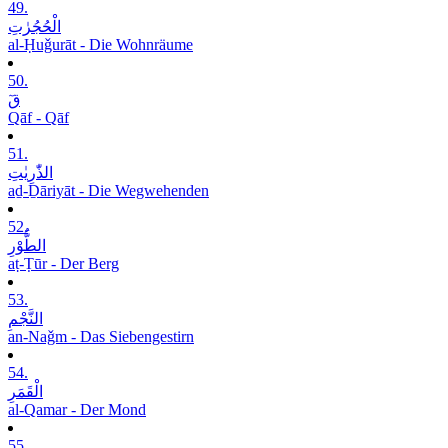
49.
الْحُجُرٰتِ
al-Ḥuǧurāt - Die Wohnräume
50.
قٓ
Qāf - Qāf
51.
الذّٰرِیٰتِ
aḏ-Ḏāriyāt - Die Wegwehenden
52.
الطُّوْرِ
aṭ-Ṭūr - Der Berg
53.
النَّجْمِ
an-Naǧm - Das Siebengestirn
54.
الْقَمَرِ
al-Qamar - Der Mond
55.