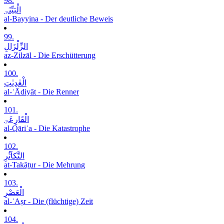
98.
الْبَیِّنَۃِ
al-Bayyina - Der deutliche Beweis
99.
الزِّلْزَالِ
az-Zilzāl - Die Erschütterung
100.
الْعٰدِیٰتِ
al-ʿĀdiyāt - Die Renner
101.
الْقَارِعَۃِ
al-Qāriʿa - Die Katastrophe
102.
التَّکاَثُرِ
at-Takāṯur - Die Mehrung
103.
الْعَصْرِ
al-ʿAṣr - Die (flüchtige) Zeit
104.