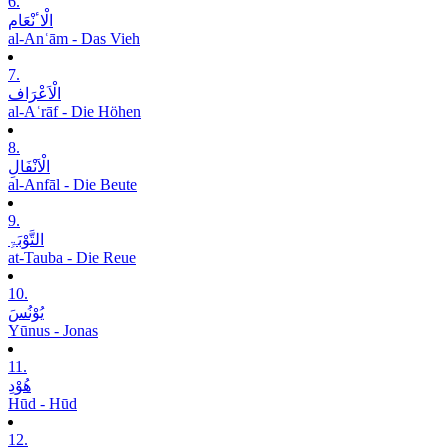
6.
الْاٴنْعَام
al-Anʿām - Das Vieh
7.
الْاَعْرَاف
al-Aʿrāf - Die Höhen
8.
الْاَنْفَالِ
al-Anfāl - Die Beute
9.
التَّوْبَۃِ
at-Tauba - Die Reue
10.
یُوْنُسَ
Yūnus - Jonas
11.
ھُوْدِ
Hūd - Hūd
12.