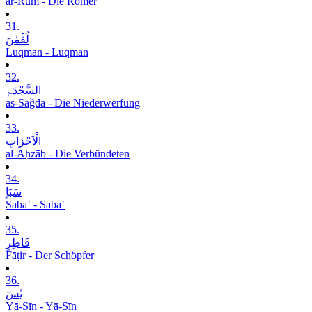
ar-Rūm - Die Römer
31.
لُقْمٰنَ
Luqmān - Luqmān
32.
السَّجْدَۃِ
as-Saǧda - Die Niederwerfung
33.
الْاَحْزَابِ
al-Aḥzāb - Die Verbündeten
34.
سَبَاٍ
Sabaʾ - Sabaʾ
35.
فَاطِرٍ
Fāṭir - Der Schöpfer
36.
یٰسٓ
Yā-Sīn - Yā-Sīn