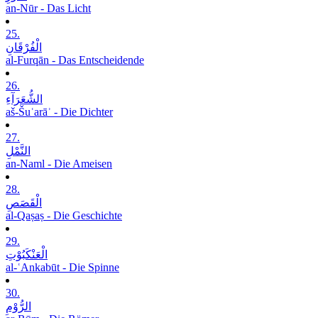
an-Nūr - Das Licht
25.
الْفُرْقَانِ
al-Furqān - Das Entscheidende
26.
الشُّعَرَآءِ
aš-Šuʿarāʾ - Die Dichter
27.
النَّمْلِ
an-Naml - Die Ameisen
28.
الْقَصَصِ
al-Qaṣaṣ - Die Geschichte
29.
الْعَنْکَبُوْتِ
al-ʿAnkabūt - Die Spinne
30.
الرُّوْمِ