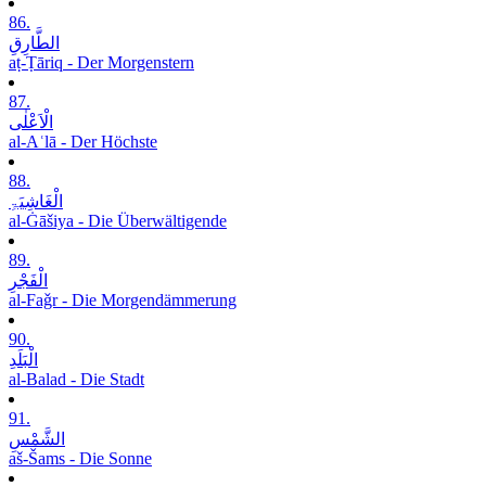
86.
الطَّارِقِ
aṭ-Ṭāriq - Der Morgenstern
87.
الْاَعْلٰی
al-Aʿlā - Der Höchste
88.
الْغَاشِیَۃِ
al-Ġāšiya - Die Überwältigende
89.
الْفَجْرِ
al-Faǧr - Die Morgendämmerung
90.
الْبَلَدِ
al-Balad - Die Stadt
91.
الشَّمْسِ
aš-Šams - Die Sonne