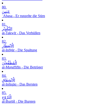
80.
عَبَسَ
ʿAbasa - Er runzelte die Stirn
81.
التَّکْوِیْرِ
at-Takwīr - Das Verhüllen
82.
الْاِنْفِطَارِ
al-Infiṭār - Die Spaltung
83.
الْمُطَفِّفِیْنَ
al-Muṭaffifīn - Die Betrüger
84.
الْاِنْشِقَاقِ
al-Inšiqāq - Das Bersten
85.
الْبُرُوْجِ
al-Burūǧ - Die Burgen