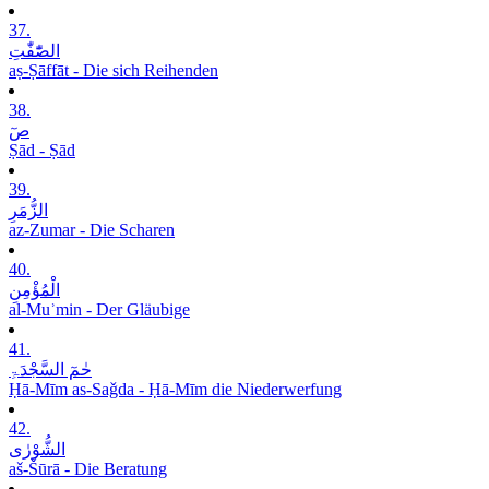
37.
الصّٰٓفّٰتِ
aṣ-Ṣāffāt - Die sich Reihenden
38.
صٓ
Ṣād - Ṣād
39.
الزُّمَرِ
az-Zumar - Die Scharen
40.
الْمُؤْمِنِ
al-Muʾmin - Der Gläubige
41.
حٰمٓ السَّجْدَۃِ
Ḥā-Mīm as-Saǧda - Ḥā-Mīm die Niederwerfung
42.
الشُّوْرٰی
aš-Šūrā - Die Beratung