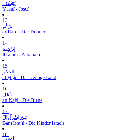
یُوْسُفَ
Yūsuf - Josef
13.
الرَّعْدِ
ar-Raʿd - Der Donner
14.
اِبْرٰھِیْمَ
Ibrāhīm - Abraham
15.
الْحِجْرِ
al-Ḥiǧr - Das steinige Land
16.
النَّحْلِ
an-Naḥl - Die Biene
17.
بَنِیْٓ اِسْرَآءِیْلَ
Banī Isrāʾīl - Die Kinder Israels
18.