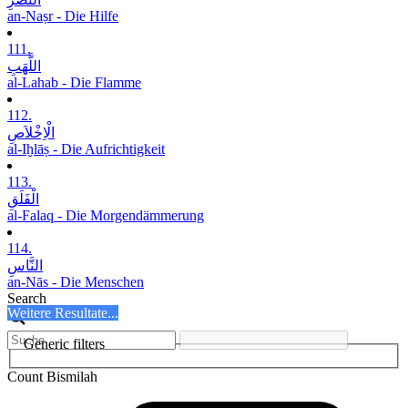
an-Naṣr - Die Hilfe
111.
اللَّھَبِ
al-Lahab - Die Flamme
112.
الْاِخْلاَصِ
al-Iḫlāṣ - Die Aufrichtigkeit
113.
الْفَلَقِ
al-Falaq - Die Morgendämmerung
114.
النَّاسِ
an-Nās - Die Menschen
Search
Weitere Resultate...
Generic filters
Count Bismilah