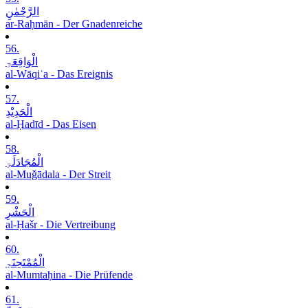
الرَّحْمٰنِ
ar-Raḥmān - Der Gnadenreiche
56.
الْوَاقِعَۃِ
al-Wāqiʿa - Das Ereignis
57.
الْحَدِیْدِ
al-Ḥadīd - Das Eisen
58.
الْمُجَادَلَۃِ
al-Muǧādala - Der Streit
59.
الْحَشْرِ
al-Ḥašr - Die Vertreibung
60.
الْمُمْتَحِنَۃِ
al-Mumtaḥina - Die Prüfende
61.