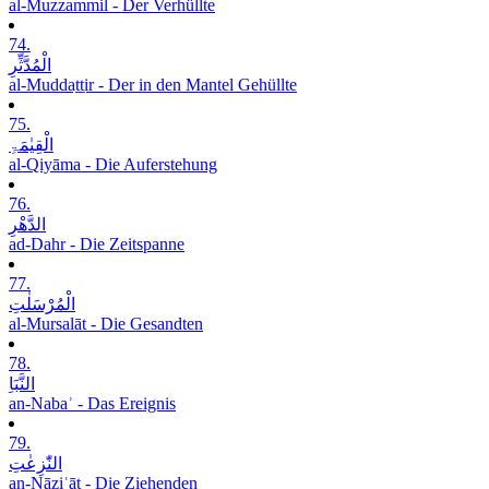
al-Muzzammil - Der Verhüllte
74.
الْمُدَّثِّرِ
al-Muddaṯṯir - Der in den Mantel Gehüllte
75.
الْقِیٰمَۃِ
al-Qiyāma - Die Auferstehung
76.
الدَّھْرِ
ad-Dahr - Die Zeitspanne
77.
الْمُرْسَلٰتِ
al-Mursalāt - Die Gesandten
78.
النَّبَاِ
an-Nabaʾ - Das Ereignis
79.
النّٰزِعٰتِ
an-Nāziʿāt - Die Ziehenden