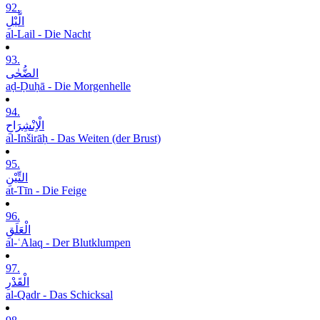
92.
الَّیْلِ
al-Lail - Die Nacht
93.
الضُّحٰی
aḍ-Ḍuḥā - Die Morgenhelle
94.
الْاِنْشِرَاحِ
al-Inširāḥ - Das Weiten (der Brust)
95.
التِّیْنِ
at-Tīn - Die Feige
96.
الْعَلَقِ
al-ʿAlaq - Der Blutklumpen
97.
الْقَدْرِ
al-Qadr - Das Schicksal