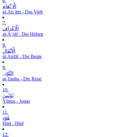
6.
الْاٴنْعَام
al-Anʿām - Das Vieh
7.
الْاَعْرَاف
al-Aʿrāf - Die Höhen
8.
الْاَنْفَالِ
al-Anfāl - Die Beute
9.
التَّوْبَۃِ
at-Tauba - Die Reue
10.
یُوْنُسَ
Yūnus - Jonas
11.
ھُوْدِ
Hūd - Hūd
12.