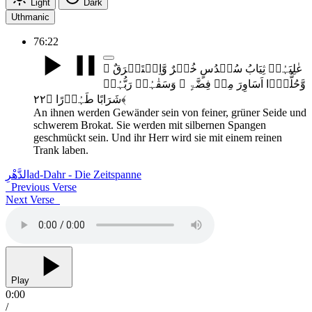
Light
Dark
Uthmanic
76:22
عٰلِیَہُمۡ ثِیَابُ سُنۡدُسٍ خُضۡرٌ وَّاِسۡتَبۡرَقٌ ۫
وَّحُلُّوۡۤا اَسَاوِرَ مِنۡ فِضَّۃٍ ۚ وَسَقٰہُمۡ رَبُّہُمۡ
شَرَابًا طَہُوۡرًا ﴿۲۲﴾
An ihnen werden Gewänder sein von feiner, grüner Seide und
schwerem Brokat. Sie werden mit silbernen Spangen
geschmückt sein. Und ihr Herr wird sie mit einem reinen
Trank laben.
الدَّھْرِ
ad-Dahr - Die Zeitspanne
Previous Verse
Next Verse
Play
0:00
/