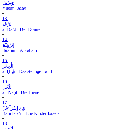
یُوْسُفَ
Yūsuf - Josef
13.
الرَّعْدِ
ar-Raʿd - Der Donner
14.
اِبْرٰھِیْمَ
Ibrāhīm - Abraham
15.
الْحِجْرِ
al-Ḥiǧr - Das steinige Land
16.
النَّحْلِ
an-Naḥl - Die Biene
17.
بَنِیْٓ اِسْرَآءِیْلَ
Banī Isrāʾīl - Die Kinder Israels
18.