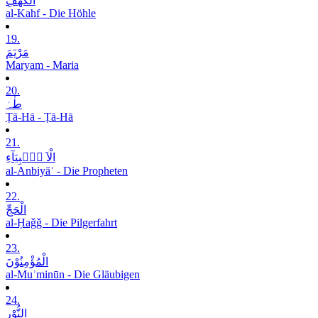
الْکَھْفِ
al-Kahf - Die Höhle
19.
مَرْیَمَ
Maryam - Maria
20.
طٰہٰ
Ṭā-Hā - Ṭā-Hā
21.
الْاَ نۡۢبِیَآءِ
al-Anbiyāʾ - Die Propheten
22.
الْحَجِّ
al-Ḥaǧǧ - Die Pilgerfahrt
23.
الْمُؤْمِنُوْنَ
al-Muʾminūn - Die Gläubigen
24.
النُّوْرِ