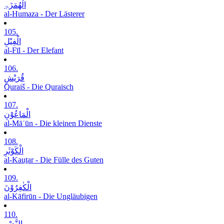
الْھُمَزَۃِ
al-Humaza - Der Lästerer
105.
الْفِیْلِ
al-Fīl - Der Elefant
106.
قُرَیْشٍ
Quraiš - Die Quraisch
107.
الْمَاعُوْنِ
al-Māʿūn - Die kleinen Dienste
108.
الْکَوْثَرِ
al-Kauṯar - Die Fülle des Guten
109.
الْکٰفِرُوْنَ
al-Kāfirūn - Die Ungläubigen
110.
النَّصْرِ