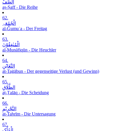
الصَّفِّ
aṣ-Ṣaff - Die Reihe
62.
الْجُمُعَۃِ
al-Ǧumuʿa - Der Freitag
63.
الْمُنٰفِقُوْنَ
al-Munāfiqūn - Die Heuchler
64.
التَّغَابُنِ
at-Taġābun - Der gegenseitige Verlust (und Gewinn)
65.
الطَّلَاقِ
aṭ-Ṭalāq - Die Scheidung
66.
التَّحْرِیْمِ
at-Taḥrīm - Die Untersagung
67.
الْمُلْکِ