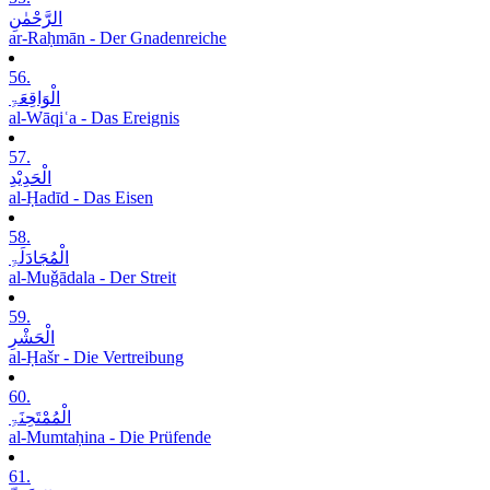
الرَّحْمٰنِ
ar-Raḥmān - Der Gnadenreiche
56.
الْوَاقِعَۃِ
al-Wāqiʿa - Das Ereignis
57.
الْحَدِیْدِ
al-Ḥadīd - Das Eisen
58.
الْمُجَادَلَۃِ
al-Muǧādala - Der Streit
59.
الْحَشْرِ
al-Ḥašr - Die Vertreibung
60.
الْمُمْتَحِنَۃِ
al-Mumtaḥina - Die Prüfende
61.