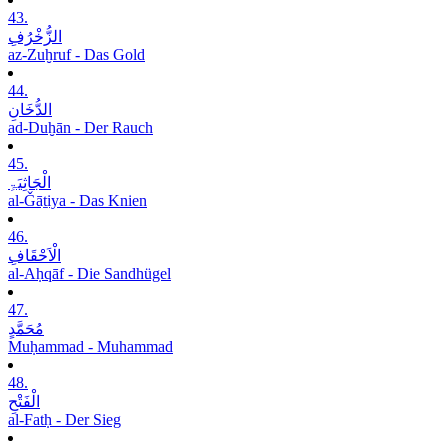
43.
الزُّخْرُفِ
az-Zuḫruf - Das Gold
44.
الدُّخَانِ
ad-Duḫān - Der Rauch
45.
الْجَاثِیَۃِ
al-Ǧāṯiya - Das Knien
46.
الْاَحْقَافِ
al-Aḥqāf - Die Sandhügel
47.
مُحَمَّدٍ
Muḥammad - Muhammad
48.
الْفَتْحِ
al-Fatḥ - Der Sieg