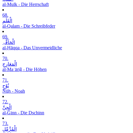
al-Mulk - Die Herrschaft
68.
الْقَلَمِ
al-Qalam - Die Schreibfeder
69.
الْحَآقَّۃِ
al-Ḥāqqa - Das Unvermeidliche
70.
الْمَعَارِجِ
al-Maʿāriǧ - Die Höhen
71.
نُوْحٍ
Nūḥ - Noah
72.
الْجِنِّ
al-Ǧinn - Die Dschinn
73.
الْمُزَّمِّلِ