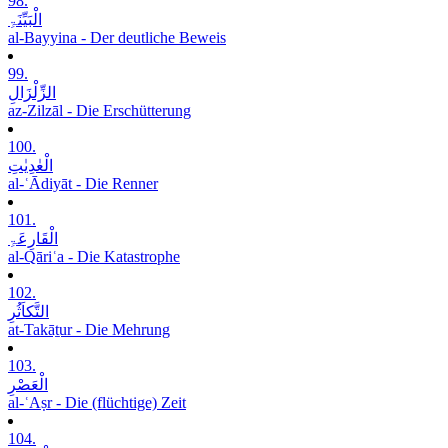
98.
الْبَیِّنَۃِ
al-Bayyina - Der deutliche Beweis
99.
الزِّلْزَالِ
az-Zilzāl - Die Erschütterung
100.
الْعٰدِیٰتِ
al-ʿĀdiyāt - Die Renner
101.
الْقَارِعَۃِ
al-Qāriʿa - Die Katastrophe
102.
التَّکاَثُرِ
at-Takāṯur - Die Mehrung
103.
الْعَصْرِ
al-ʿAṣr - Die (flüchtige) Zeit
104.