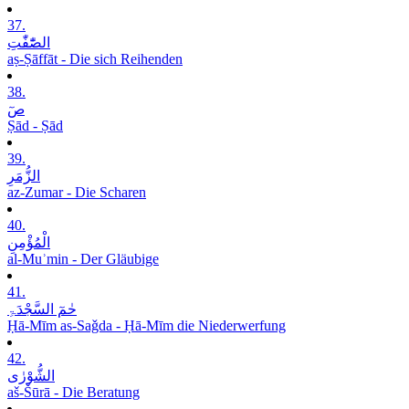
37.
الصّٰٓفّٰتِ
aṣ-Ṣāffāt - Die sich Reihenden
38.
صٓ
Ṣād - Ṣād
39.
الزُّمَرِ
az-Zumar - Die Scharen
40.
الْمُؤْمِنِ
al-Muʾmin - Der Gläubige
41.
حٰمٓ السَّجْدَۃِ
Ḥā-Mīm as-Saǧda - Ḥā-Mīm die Niederwerfung
42.
الشُّوْرٰی
aš-Šūrā - Die Beratung