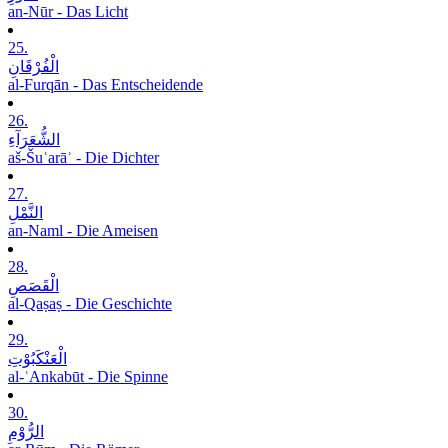
an-Nūr - Das Licht
25.
الْفُرْقَانِ
al-Furqān - Das Entscheidende
26.
الشُّعَرَآءِ
aš-Šuʿarāʾ - Die Dichter
27.
النَّمْلِ
an-Naml - Die Ameisen
28.
الْقَصَصِ
al-Qaṣaṣ - Die Geschichte
29.
الْعَنْکَبُوْتِ
al-ʿAnkabūt - Die Spinne
30.
الرُّوْمِ