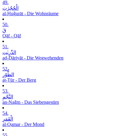
49.
الْحُجُرٰتِ
al-Ḥuǧurāt - Die Wohnräume
50.
قٓ
Qāf - Qāf
51.
الذّٰرِیٰتِ
aḏ-Ḏāriyāt - Die Wegwehenden
52.
الطُّوْرِ
aṭ-Ṭūr - Der Berg
53.
النَّجْمِ
an-Naǧm - Das Siebengestirn
54.
الْقَمَرِ
al-Qamar - Der Mond
55.