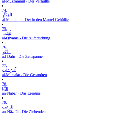
al-Muzzammil - Der Verhüllte
74.
الْمُدَّثِّرِ
al-Muddaṯṯir - Der in den Mantel Gehüllte
75.
الْقِیٰمَۃِ
al-Qiyāma - Die Auferstehung
76.
الدَّھْرِ
ad-Dahr - Die Zeitspanne
77.
الْمُرْسَلٰتِ
al-Mursalāt - Die Gesandten
78.
النَّبَاِ
an-Nabaʾ - Das Ereignis
79.
النّٰزِعٰتِ
an-Nāziʿāt - Die Ziehenden