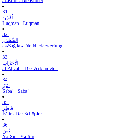
ar-Rūm - Die Römer
31.
لُقْمٰنَ
Luqmān - Luqmān
32.
السَّجْدَۃِ
as-Saǧda - Die Niederwerfung
33.
الْاَحْزَابِ
al-Aḥzāb - Die Verbündeten
34.
سَبَاٍ
Sabaʾ - Sabaʾ
35.
فَاطِرٍ
Fāṭir - Der Schöpfer
36.
یٰسٓ
Yā-Sīn - Yā-Sīn