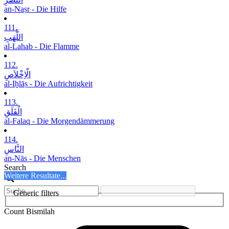
an-Naṣr - Die Hilfe
111.
اللَّھَبِ
al-Lahab - Die Flamme
112.
الْاِخْلاَصِ
al-Iḫlāṣ - Die Aufrichtigkeit
113.
الْفَلَقِ
al-Falaq - Die Morgendämmerung
114.
النَّاسِ
an-Nās - Die Menschen
Search
Weitere Resultate...
Generic filters
Count Bismilah