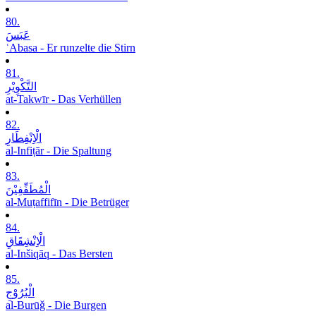
80.
عَبَسَ
ʿAbasa - Er runzelte die Stirn
81.
التَّکْوِیْرِ
at-Takwīr - Das Verhüllen
82.
الْاِنْفِطَارِ
al-Infiṭār - Die Spaltung
83.
الْمُطَفِّفِیْنَ
al-Muṭaffifīn - Die Betrüger
84.
الْاِنْشِقَاقِ
al-Inšiqāq - Das Bersten
85.
الْبُرُوْجِ
al-Burūǧ - Die Burgen