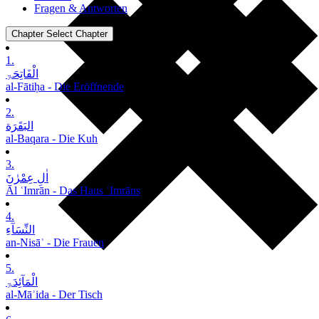
Fragen & Antworten
Chapter
Select Chapter
1.
الْفَاتِحَۃِ
al-Fātiḥa - Die Eröffnende
2.
البَقَرَة
al-Baqara - Die Kuh
3.
اٰلِ عِمْرٰنَ
Āl ʿImrān - Das Haus ʿImrāns
4.
النِّسَآءِ
an-Nisāʾ - Die Frauen
5.
الْمَآئِدَۃِ
al-Māʾida - Der Tisch