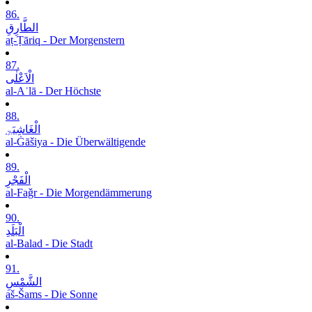
86.
الطَّارِقِ
aṭ-Ṭāriq - Der Morgenstern
87.
الْاَعْلٰی
al-Aʿlā - Der Höchste
88.
الْغَاشِیَۃِ
al-Ġāšiya - Die Überwältigende
89.
الْفَجْرِ
al-Faǧr - Die Morgendämmerung
90.
الْبَلَدِ
al-Balad - Die Stadt
91.
الشَّمْسِ
aš-Šams - Die Sonne