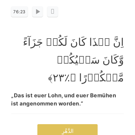
76:23
اِنَّ ہٰذَا کَانَ لَکُمۡ جَزَآءً
وَّکَانَ سَعۡیُکُمۡ
مَّشۡکُوۡرًا ﴿٪۲۳﴾
„Das ist euer Lohn, und euer Bemühen
ist angenommen worden.“
الدَّھْرِ