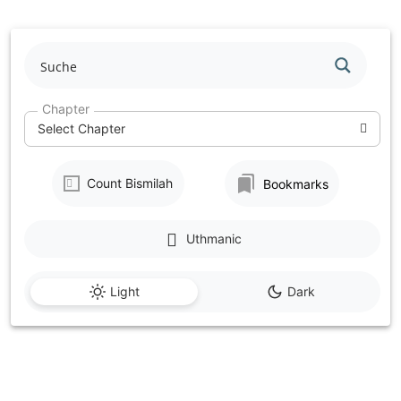
Skip
to
content
Chapter
Select Chapter
Count Bismilah
Bookmarks
Uthmanic
Light
Dark