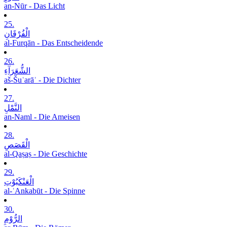
an-Nūr - Das Licht
25.
الْفُرْقَانِ
al-Furqān - Das Entscheidende
26.
الشُّعَرَآءِ
aš-Šuʿarāʾ - Die Dichter
27.
النَّمْلِ
an-Naml - Die Ameisen
28.
الْقَصَصِ
al-Qaṣaṣ - Die Geschichte
29.
الْعَنْکَبُوْتِ
al-ʿAnkabūt - Die Spinne
30.
الرُّوْمِ