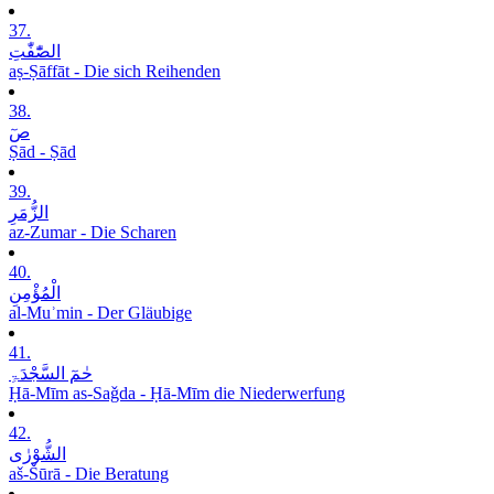
37.
الصّٰٓفّٰتِ
aṣ-Ṣāffāt - Die sich Reihenden
38.
صٓ
Ṣād - Ṣād
39.
الزُّمَرِ
az-Zumar - Die Scharen
40.
الْمُؤْمِنِ
al-Muʾmin - Der Gläubige
41.
حٰمٓ السَّجْدَۃِ
Ḥā-Mīm as-Saǧda - Ḥā-Mīm die Niederwerfung
42.
الشُّوْرٰی
aš-Šūrā - Die Beratung