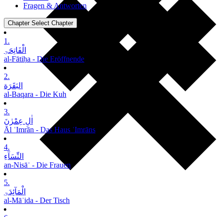
Fragen & Antworten
Chapter
Select Chapter
1.
الْفَاتِحَۃِ
al-Fātiḥa - Die Eröffnende
2.
البَقَرَة
al-Baqara - Die Kuh
3.
اٰلِ عِمْرٰنَ
Āl ʿImrān - Das Haus ʿImrāns
4.
النِّسَآءِ
an-Nisāʾ - Die Frauen
5.
الْمَآئِدَۃِ
al-Māʾida - Der Tisch