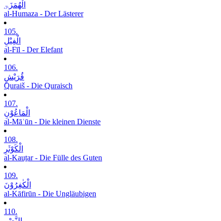
الْھُمَزَۃِ
al-Humaza - Der Lästerer
105.
الْفِیْلِ
al-Fīl - Der Elefant
106.
قُرَیْشٍ
Quraiš - Die Quraisch
107.
الْمَاعُوْنِ
al-Māʿūn - Die kleinen Dienste
108.
الْکَوْثَرِ
al-Kauṯar - Die Fülle des Guten
109.
الْکٰفِرُوْنَ
al-Kāfirūn - Die Ungläubigen
110.
النَّصْرِ