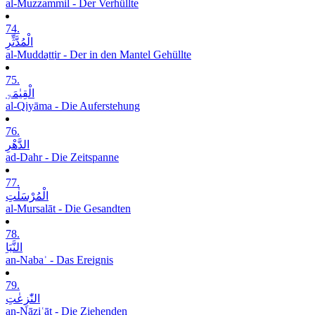
al-Muzzammil - Der Verhüllte
74.
الْمُدَّثِّرِ
al-Muddaṯṯir - Der in den Mantel Gehüllte
75.
الْقِیٰمَۃِ
al-Qiyāma - Die Auferstehung
76.
الدَّھْرِ
ad-Dahr - Die Zeitspanne
77.
الْمُرْسَلٰتِ
al-Mursalāt - Die Gesandten
78.
النَّبَاِ
an-Nabaʾ - Das Ereignis
79.
النّٰزِعٰتِ
an-Nāziʿāt - Die Ziehenden