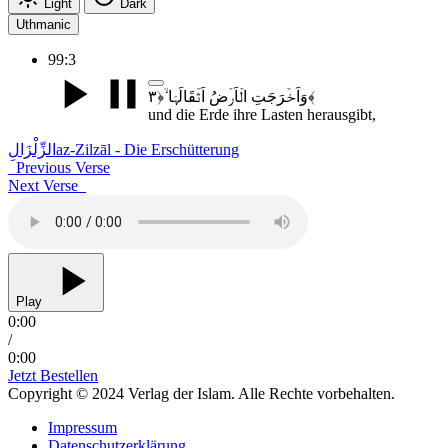
Light
Dark
Uthmanic
99:3
وَاَخۡرَجَتِ الۡاَرۡضُ اَثۡقَالَہَا ۙ﴿۳﴾
und die Erde ihre Lasten herausgibt,
الزِّلْزَالِ
az-Zilzāl - Die Erschütterung
Previous Verse
Next Verse
Play
0:00
/
0:00
Jetzt Bestellen
Copyright © 2024 Verlag der Islam. Alle Rechte vorbehalten.
Impressum
Datenschutzerklärung