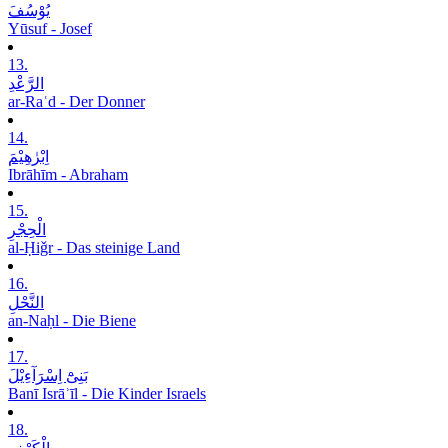
یُوْسُفَ
Yūsuf - Josef
13.
الرَّعْدِ
ar-Raʿd - Der Donner
14.
اِبْرٰھِیْمَ
Ibrāhīm - Abraham
15.
الْحِجْرِ
al-Ḥiǧr - Das steinige Land
16.
النَّحْلِ
an-Naḥl - Die Biene
17.
بَنِیْٓ اِسْرَآءِیْلَ
Banī Isrāʾīl - Die Kinder Israels
18.