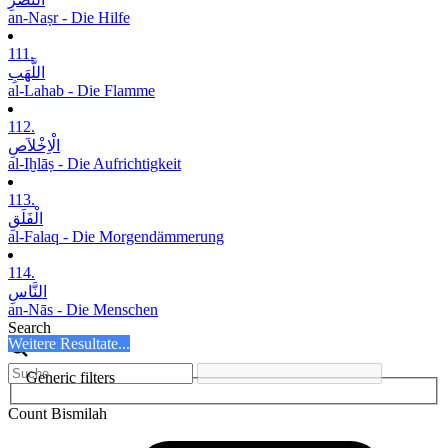
an-Naṣr - Die Hilfe
111.
اللَّھَبِ
al-Lahab - Die Flamme
112.
الْاِخْلاَصِ
al-Iḫlāṣ - Die Aufrichtigkeit
113.
الْفَلَقِ
al-Falaq - Die Morgendämmerung
114.
النَّاسِ
an-Nās - Die Menschen
Search
Weitere Resultate...
Generic filters
Count Bismilah