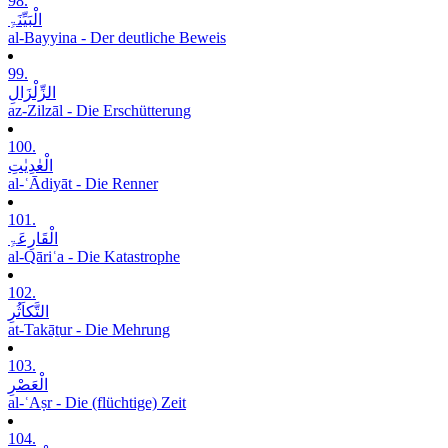
98.
الْبَیِّنَۃِ
al-Bayyina - Der deutliche Beweis
99.
الزِّلْزَالِ
az-Zilzāl - Die Erschütterung
100.
الْعٰدِیٰتِ
al-ʿĀdiyāt - Die Renner
101.
الْقَارِعَۃِ
al-Qāriʿa - Die Katastrophe
102.
التَّکاَثُرِ
at-Takāṯur - Die Mehrung
103.
الْعَصْرِ
al-ʿAṣr - Die (flüchtige) Zeit
104.