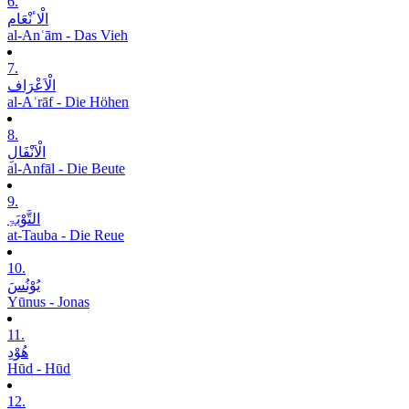
6.
الْاٴنْعَام
al-Anʿām - Das Vieh
7.
الْاَعْرَاف
al-Aʿrāf - Die Höhen
8.
الْاَنْفَالِ
al-Anfāl - Die Beute
9.
التَّوْبَۃِ
at-Tauba - Die Reue
10.
یُوْنُسَ
Yūnus - Jonas
11.
ھُوْدِ
Hūd - Hūd
12.