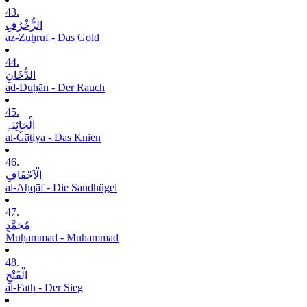
43.
الزُّخْرُفِ
az-Zuḫruf - Das Gold
44.
الدُّخَانِ
ad-Duḫān - Der Rauch
45.
الْجَاثِیَۃِ
al-Ǧāṯiya - Das Knien
46.
الْاَحْقَافِ
al-Aḥqāf - Die Sandhügel
47.
مُحَمَّدٍ
Muḥammad - Muhammad
48.
الْفَتْحِ
al-Fatḥ - Der Sieg