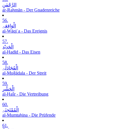
الرَّحْمٰنِ
ar-Raḥmān - Der Gnadenreiche
56.
الْوَاقِعَۃِ
al-Wāqiʿa - Das Ereignis
57.
الْحَدِیْدِ
al-Ḥadīd - Das Eisen
58.
الْمُجَادَلَۃِ
al-Muǧādala - Der Streit
59.
الْحَشْرِ
al-Ḥašr - Die Vertreibung
60.
الْمُمْتَحِنَۃِ
al-Mumtaḥina - Die Prüfende
61.