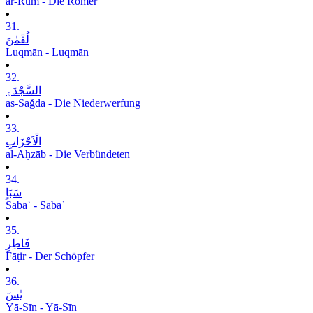
ar-Rūm - Die Römer
31.
لُقْمٰنَ
Luqmān - Luqmān
32.
السَّجْدَۃِ
as-Saǧda - Die Niederwerfung
33.
الْاَحْزَابِ
al-Aḥzāb - Die Verbündeten
34.
سَبَاٍ
Sabaʾ - Sabaʾ
35.
فَاطِرٍ
Fāṭir - Der Schöpfer
36.
یٰسٓ
Yā-Sīn - Yā-Sīn