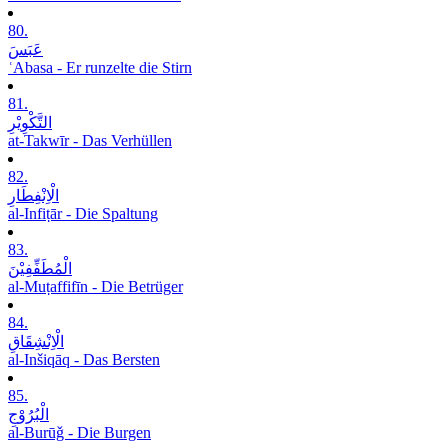
80.
عَبَسَ
ʿAbasa - Er runzelte die Stirn
81.
التَّکْوِیْرِ
at-Takwīr - Das Verhüllen
82.
الْاِنْفِطَارِ
al-Infiṭār - Die Spaltung
83.
الْمُطَفِّفِیْنَ
al-Muṭaffifīn - Die Betrüger
84.
الْاِنْشِقَاقِ
al-Inšiqāq - Das Bersten
85.
الْبُرُوْجِ
al-Burūǧ - Die Burgen