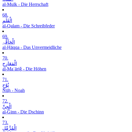
al-Mulk - Die Herrschaft
68.
الْقَلَمِ
al-Qalam - Die Schreibfeder
69.
الْحَآقَّۃِ
al-Ḥāqqa - Das Unvermeidliche
70.
الْمَعَارِجِ
al-Maʿāriǧ - Die Höhen
71.
نُوْحٍ
Nūḥ - Noah
72.
الْجِنِّ
al-Ǧinn - Die Dschinn
73.
الْمُزَّمِّلِ