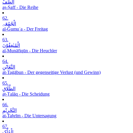
الصَّفِّ
aṣ-Ṣaff - Die Reihe
62.
الْجُمُعَۃِ
al-Ǧumuʿa - Der Freitag
63.
الْمُنٰفِقُوْنَ
al-Munāfiqūn - Die Heuchler
64.
التَّغَابُنِ
at-Taġābun - Der gegenseitige Verlust (und Gewinn)
65.
الطَّلَاقِ
aṭ-Ṭalāq - Die Scheidung
66.
التَّحْرِیْمِ
at-Taḥrīm - Die Untersagung
67.
الْمُلْکِ