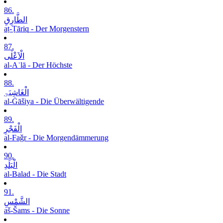
86.
الطَّارِقِ
aṭ-Ṭāriq - Der Morgenstern
87.
الْاَعْلٰی
al-Aʿlā - Der Höchste
88.
الْغَاشِیَۃِ
al-Ġāšiya - Die Überwältigende
89.
الْفَجْرِ
al-Faǧr - Die Morgendämmerung
90.
الْبَلَدِ
al-Balad - Die Stadt
91.
الشَّمْسِ
aš-Šams - Die Sonne