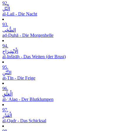
92.
الَّیْلِ
al-Lail - Die Nacht
93.
الضُّحٰی
aḍ-Ḍuḥā - Die Morgenhelle
94.
الْاِنْشِرَاحِ
al-Inširāḥ - Das Weiten (der Brust)
95.
التِّیْنِ
at-Tīn - Die Feige
96.
الْعَلَقِ
al-ʿAlaq - Der Blutklumpen
97.
الْقَدْرِ
al-Qadr - Das Schicksal