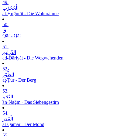
49.
الْحُجُرٰتِ
al-Ḥuǧurāt - Die Wohnräume
50.
قٓ
Qāf - Qāf
51.
الذّٰرِیٰتِ
aḏ-Ḏāriyāt - Die Wegwehenden
52.
الطُّوْرِ
aṭ-Ṭūr - Der Berg
53.
النَّجْمِ
an-Naǧm - Das Siebengestirn
54.
الْقَمَرِ
al-Qamar - Der Mond
55.