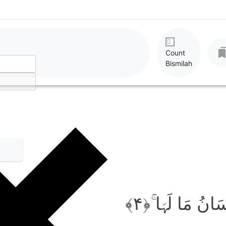
Count
Bismilah
سَانُ مَا لَہَا ۚ﴿۴