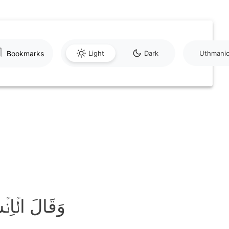
Bookmarks
Light
Dark
Uthmani
وَقَالَ الۡاِنۡ﴾