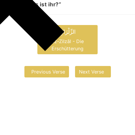
spricht: „Was ist ihr?“
الزِّلْزَالِ
az-Zilzāl - Die
Erschütterung
Previous Verse
Next Verse